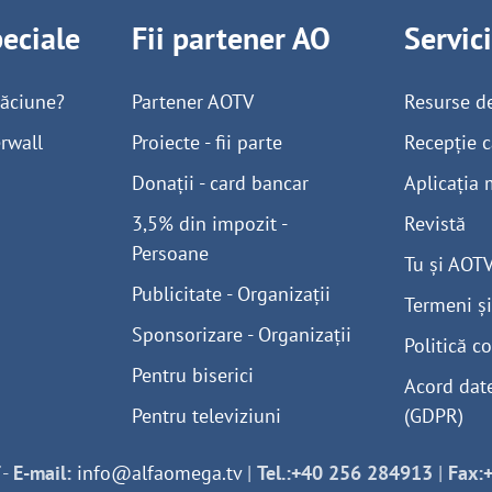
peciale
Fii partener AO
Servic
găciune?
Partener AOTV
Resurse d
rwall
Proiecte - fii parte
Recepție c
Donații - card bancar
Aplicația 
3,5% din impozit -
Revistă
Persoane
Tu și AOT
Publicitate - Organizații
Termeni și
Sponsorizare - Organizații
Politică co
Pentru biserici
Acord dat
Pentru televiziuni
(GDPR)
-
E-mail:
info@alfaomega.tv
|
Tel.:+40 256 284913
|
Fax: