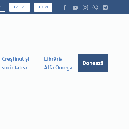
e
TV LIVE
AOTVi
Creștinul și
Librăria
Donează
societatea
Alfa Omega