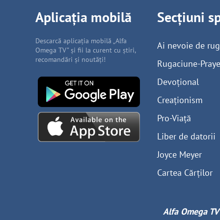
Aplicația mobilă
Secțiuni s
Descarcă aplicația mobilă „Alfa
Ai nevoie de ru
Omega TV” și fii la curent cu știri,
recomandări și noutăți!
Rugaciune-Praye
Devoțional
Creaționism
Pro-Viață
Liber de datorii
Joyce Meyer
Cartea Cărților
Alfa Omega TV