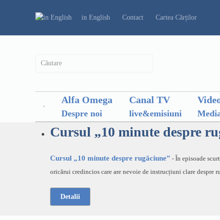
in English
Contact
Cartea Cărților
Alfa Omega
Canal TV
Vide
Despre noi
live&emisiuni
Media
Cursul „10 minute despre r
Cursul „10 minute despre rugăciune”
- În episoade scur
oricărui credincios care are nevoie de instrucțiuni clare despre r
Detalii