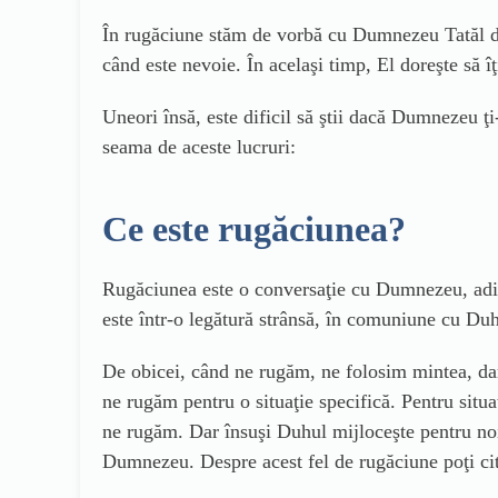
În rugăciune stăm de vorbă cu Dumnezeu Tatăl din 
când este nevoie. În acelaşi timp, El doreşte să î
Uneori însă, este dificil să ştii dacă Dumnezeu ţi-
seama de aceste lucruri:
Ce este rugăciunea?
Rugăciunea este o conversaţie cu Dumnezeu, adică
este într-o legătură strânsă, în comuniune cu Duh
De obicei, când ne rugăm, ne folosim mintea, da
ne rugăm pentru o situaţie specifică. Pentru situ
ne rugăm. Dar însuşi Duhul mijloceşte pentru noi
Dumnezeu. Despre acest fel de rugăciune poţi citi