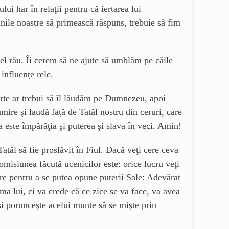
ui har în relaţii pentru că iertarea lui
nile noastre să primească răspuns, trebuie să fim
 cel rău. Îi cerem să ne ajute să umblăm pe căile
influenţe rele.
rte ar trebui să îl lăudăm pe Dumnezeu, apoi
mire şi laudă faţă de Tatăl nostru din ceruri, care
 este împărăţia şi puterea şi slava în veci. Amin!
tăl să fie proslăvit în Fiul. Dacă veţi cere ceva
omisiunea făcută ucenicilor este: orice lucru veţi
mare pentru a se putea opune puterii Sale: Adevărat
ma lui, ci va crede că ce zice se va face, va avea
şi porunceşte acelui munte să se mişte prin