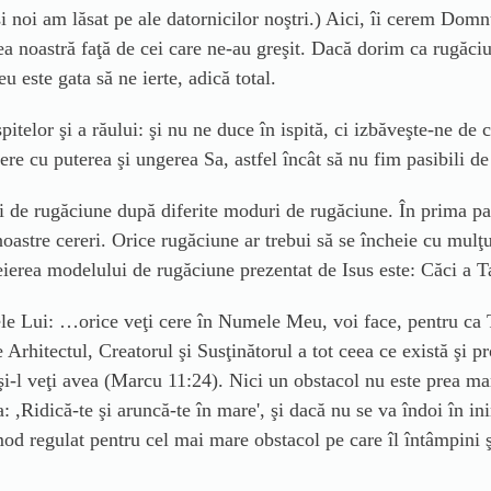
 noi am lăsat pe ale datornicilor noştri.) Aici, îi cerem Domnul
a noastră faţă de cei care ne-au greşit. Dacă dorim ca rugăciu
 este gata să ne ierte, adică total.
pitelor şi a răului: şi nu ne duce în ispită, ci izbăveşte-ne de
e cu puterea şi ungerea Sa, astfel încât să nu fim pasibili de 
i de rugăciune după diferite moduri de rugăciune. În prima pa
oastre cereri. Orice rugăciune ar trebui să se încheie cu mulţu
ierea modelului de rugăciune prezentat de Isus este: Căci a Ta
e Lui: …orice veţi cere în Numele Meu, voi face, pentru ca Ta
rhitectul, Creatorul şi Susţinătorul a tot ceea ce există şi pr
t, şi-l veţi avea (Marcu 11:24). Nici un obstacol nu este prea 
 ,Ridică-te şi aruncă-te în mare', şi dacă nu se va îndoi în ini
mod regulat pentru cel mai mare obstacol pe care îl întâmpini 