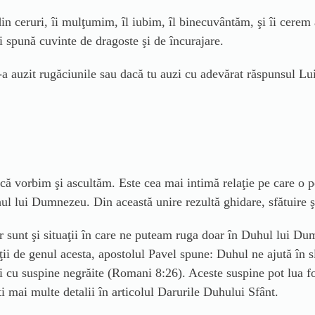
ceruri, îi mulţumim, îl iubim, îl binecuvântăm, şi îi cerem aju
ţi spună cuvinte de dragoste şi de încurajare.
a auzit rugăciunile sau dacă tu auzi cu adevărat răspunsul Lui. 
 vorbim şi ascultăm. Este cea mai intimă relaţie pe care o po
ul lui Dumnezeu. Din această unire rezultă ghidare, sfătuire şi
r sunt şi situaţii în care ne puteam ruga doar în Duhul lui 
aţii de genul acesta, apostolul Pavel spune: Duhul ne ajută în 
 cu suspine negrăite (Romani 8:26). Aceste suspine pot lua fo
 mai multe detalii în articolul Darurile Duhului Sfânt.