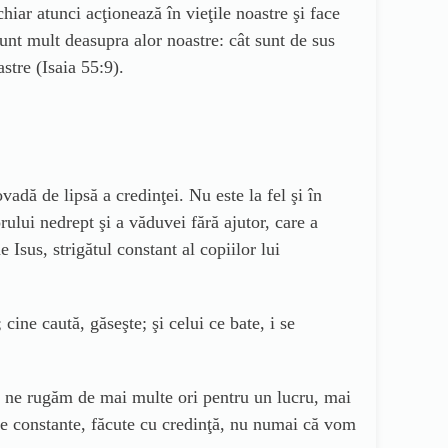
ar atunci acţionează în vieţile noastre şi face
nt mult deasupra alor noastre: cât sunt de sus
stre (Isaia 55:9).
adă de lipsă a credinţei. Nu este la fel şi în
ului nedrept şi a văduvei fără ajutor, care a
e Isus, strigătul constant al copiilor lui
 cine caută, găseşte; şi celui ce bate, i se
ă ne rugăm de mai multe ori pentru un lucru, mai
tre constante, făcute cu credinţă, nu numai că vom