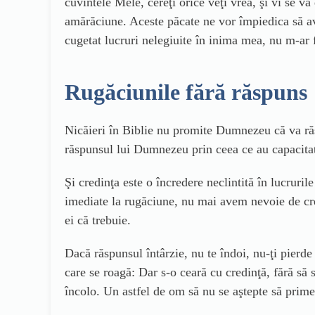
cuvintele Mele, cereţi orice veţi vrea, şi vi se v
amărăciune. Aceste păcate ne vor împiedica să ave
cugetat lucruri nelegiuite în inima mea, nu m-ar
Rugăciunile fără răspuns
Nicăieri în Biblie nu promite Dumnezeu că va răs
răspunsul lui Dumnezeu prin ceea ce au capacita
Şi credinţa este o încredere neclintită în lucruri
imediate la rugăciune, nu mai avem nevoie de cre
ei că trebuie.
Dacă răspunsul întârzie, nu te îndoi, nu-ţi pierd
care se roagă: Dar s-o ceară cu credinţă, fără să 
încolo. Un astfel de om să nu se aştepte să prim