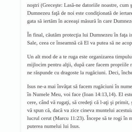
noştri (Greceşte: Lasă-ne datoriile noastre, cum şi
Dumnezeu faţă de noi este condiţionată de iertare
gata să iertăm în aceeaşi măsură în care Dumnezeu
În final, căutăm protecţia lui Dumnezeu în faţa is
Sale, ceea ce înseamnă că El va putea să ne acoper
Un alt mod de a te ruga este organizarea timpulu
mijlocim pentru alţii, după care facem propriile n
ne răspunde cu dragoste la rugăciuni. Deci, înche
Isus ne-a mai învăţat să facem rugăciuni în numel
în Numele Meu, voi face (Ioan 14:13,14). El este A
cere, când vă rugaţi, să credeţi că l-aţi şi primi
vă spun că, dacă va zice cineva muntelui acestuia:
lucrul cerut (Marcu 11:23). Începe să te rogi în 
puterea numelui lui Isus.