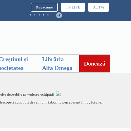
Rugăciune
TV LIVE
AOTVi
Creștinul și
Librăria
Donează
societatea
Alfa Omega
elte deosebite în vederea echipării
ei descoperi cum poți deveni un războinic perseverent în rugăciune.