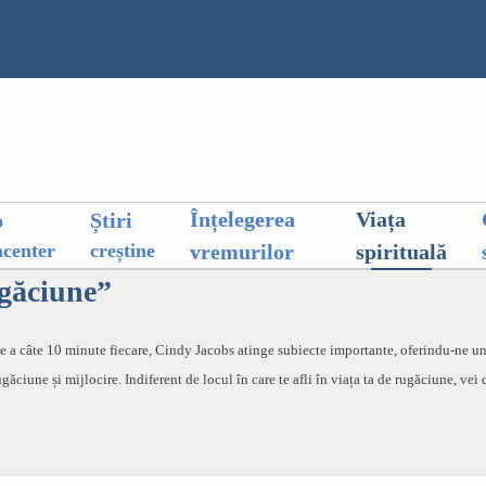
Înțelegerea
Viața
o
Știri
vremurilor
spirituală
center
creștine
ugăciune”
te a câte 10 minute fiecare, Cindy Jacobs atinge subiecte importante, oferindu-ne un
ugăciune și mijlocire. Indiferent de locul în care te afli în viața ta de rugăciune, v