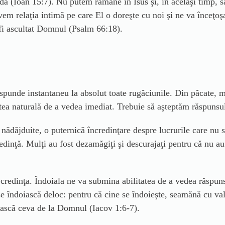
a da (Ioan 15:7). Nu putem rămâne în Isus şi, în acelaşi timp, 
m relaţia intimă pe care El o doreşte cu noi şi ne va înceţoşa
 fi ascultat Domnul (Psalm 66:18).
punde instantaneu la absolut toate rugăciunile. Din păcate, m
tea naturală de a vedea imediat. Trebuie să aşteptăm răspuns
le nădăjduite, o puternică încredinţare despre lucrurile care n
dinţă. Mulţi au fost dezamăgiţi şi descurajaţi pentru că nu a
e credinţa. Îndoiala ne va submina abilitatea de a vedea răspu
se îndoiască deloc: pentru că cine se îndoieşte, seamănă cu val
ească ceva de la Domnul (Iacov 1:6-7).