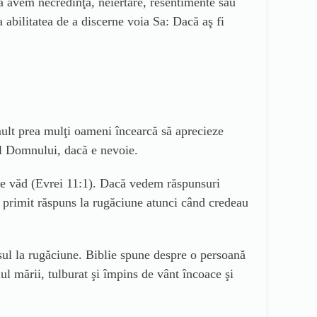
să avem necredinţă, neiertare, resentimente sau
 abilitatea de a discerne voia Sa: Dacă aş fi
ult prea mulţi oameni încearcă să aprecieze
ul Domnului, dacă e nevoie.
u se văd (Evrei 11:1). Dacă vedem răspunsuri
u primit răspuns la rugăciune atunci când credeau
nsul la rugăciune. Biblie spune despre o persoană
ul mării, tulburat şi împins de vânt încoace şi