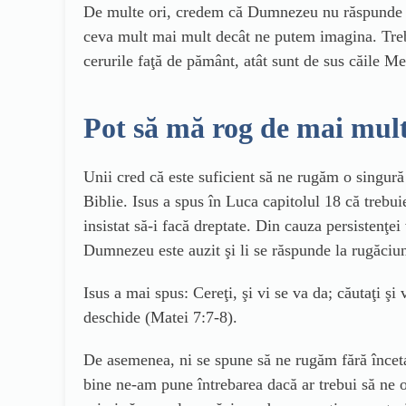
De multe ori, credem că Dumnezeu nu răspunde la 
ceva mult mai mult decât ne putem imagina. Trebu
cerurile faţă de pământ, atât sunt de sus căile Me
Pot să mă rog de mai mult
Unii cred că este suficient să ne rugăm o singură 
Biblie. Isus a spus în Luca capitolul 18 că trebui
insistat să-i facă dreptate. Din cauza persistenţei 
Dumnezeu este auzit şi li se răspunde la rugăciun
Isus a mai spus: Cereţi, şi vi se va da; căutaţi şi 
deschide (Matei 7:7-8).
De asemenea, ni se spune să ne rugăm fără înceta
bine ne-am pune întrebarea dacă ar trebui să ne o