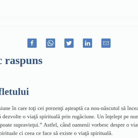
c raspuns
letului
une în care toţi cei prezenţi aşteaptă ca nou-născutul să încea
dezvolte o viaţă spirituală prin rugăciune. Un înţelept pe n
u poate supravieţui.” Astfel, când oamenii vorbesc despre o via
irituale ci ceea ce face să existe o viaţă spirituală.