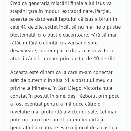
Cred că generația mișcării finale a lui Isus va
stăpâni țara în moduri extraordinare. Parțial,
aceasta se datorează faptului că Isus a biruit în
cele 40 de zile, astfel încât să nu mai fie o pustie
blestemată, ci o pustie cuceritoare. Fără să mai
rătăcim fără credință, ci avansând spre
desăvârșire, suntem parte din această victorie
atunci când Îl urmăm prin postul de 40 de zile.
Aceasta este dinamica la care m-am conectat
atât de puternic în ziua 31 a postului meu cu
privire la Minerva, în San Diego. Victoria nu a
constat în postul în sine, deși războiul prin post
a fost esențial pentru a mă duce către o
revelație mai profundă a victoriei Sale. Cel mai
puternic lucru pe care îl putem împărtăși
generației următoare este mijlocul de a câștiga