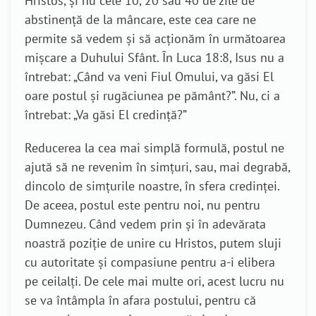
Hristos, și nu cele 10, 20 sau 40 de zile de
abstinență de la mâncare, este cea care ne
permite să vedem și să acționăm în următoarea
mișcare a Duhului Sfânt. În Luca 18:8, Isus nu a
întrebat: „Când va veni Fiul Omului, va găsi El
oare postul și rugăciunea pe pământ?”. Nu, ci a
întrebat: „Va găsi El credință?”
Reducerea la cea mai simplă formulă, postul ne
ajută să ne revenim în simțuri, sau, mai degrabă,
dincolo de simțurile noastre, în sfera credinței.
De aceea, postul este pentru noi, nu pentru
Dumnezeu. Când vedem prin și în adevărata
noastră poziție de unire cu Hristos, putem sluji
cu autoritate și compasiune pentru a-i elibera
pe ceilalți. De cele mai multe ori, acest lucru nu
se va întâmpla în afara postului, pentru că