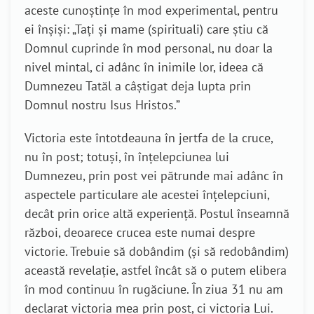
aceste cunoștințe în mod experimental, pentru
ei înșiși: „Tați și mame (spirituali) care știu că
Domnul cuprinde în mod personal, nu doar la
nivel mintal, ci adânc în inimile lor, ideea că
Dumnezeu Tatăl a câștigat deja lupta prin
Domnul nostru Isus Hristos.”
Victoria este întotdeauna în jertfa de la cruce,
nu în post; totuși, în înțelepciunea lui
Dumnezeu, prin post vei pătrunde mai adânc în
aspectele particulare ale acestei înțelepciuni,
decât prin orice altă experiență. Postul înseamnă
război, deoarece crucea este numai despre
victorie. Trebuie să dobândim (și să redobândim)
această revelație, astfel încât să o putem elibera
în mod continuu în rugăciune. În ziua 31 nu am
declarat victoria mea prin post, ci victoria Lui.