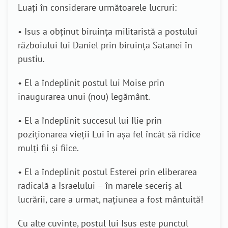
Luați în considerare următoarele lucruri:
• Isus a obținut biruința militaristă a postului
războiului lui Daniel prin biruința Satanei în
pustiu.
• El a îndeplinit postul lui Moise prin
inaugurarea unui (nou) legământ.
• El a îndeplinit succesul lui Ilie prin
poziționarea vieții Lui în așa fel încât să ridice
mulți fii și fiice.
• El a îndeplinit postul Esterei prin eliberarea
radicală a Israelului – în marele seceriș al
lucrării, care a urmat, națiunea a fost mântuită!
Cu alte cuvinte, postul lui Isus este punctul