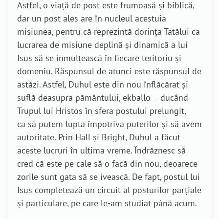
Astfel, o viață de post este frumoasă și biblică,
dar un post ales are în nucleul acestuia
misiunea, pentru că reprezintă dorința Tatălui ca
lucrarea de misiune deplină și dinamică a lui
Isus să se înmulțească în fiecare teritoriu și
domeniu. Răspunsul de atunci este răspunsul de
astăzi. Astfel, Duhul este din nou înflăcărat și
suflă deasupra pământului, ekballo – ducând
Trupul lui Hristos în sfera postului prelungit,
ca să putem lupta împotriva puterilor și să avem
autoritate. Prin Hall și Bright, Duhul a făcut
aceste lucruri în ultima vreme. Îndrăznesc să
cred că este pe cale să o facă din nou, deoarece
zorile sunt gata să se ivească. De fapt, postul lui
Isus completează un circuit al posturilor parțiale
și particulare, pe care le-am studiat până acum.