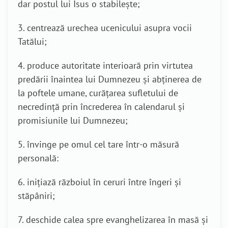
dar postul lui Isus o stabilește;
3. centrează urechea ucenicului asupra vocii
Tatălui;
4. produce autoritate interioară prin virtutea
predării înaintea lui Dumnezeu și abținerea de
la poftele umane, curățarea sufletului de
necredință prin încrederea în calendarul și
promisiunile lui Dumnezeu;
5. învinge pe omul cel tare într-o măsură
personală:
6. inițiază războiul în ceruri între îngeri și
stăpâniri;
7. deschide calea spre evanghelizarea în masă și