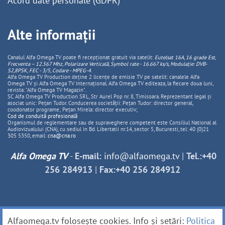
Acord date personale (GDPR)
Alte informații
Canalul Alfa Omega TV poate fi recepționat gratuit via satelit:
Eutelsat 16A, 16 grade Est,
Frecventa – 12.567 Mhz, Polarizare
Vertica
lă, Symbol rate - 16.667 ks/s, Modulație: DVB-
S2,8PSK, FEC - 3/5, Codare - MPEG-4
.
Alfa Omega TV Production deține 2 licențe de emisie TV pe satelit: canalele Alfa
Omega TV și Alfa Omega TV Internațional. Alfa Omega TV editeaza, la fiecare doua luni,
revista: "Alfa Omega TV Magazin".
SC Alfa Omega TV Production SRL, Str Aurel Pop nr. 8, Timisoara. Reprezentant legal și
asociat unic: Pețan Tudor. Conducerea societății: Pețan Tudor: director general,
coodonator programe; Pețan Mirela: director executiv;
Cod de conduită profesională
Organismul de reglementare sau de supraveghere competent este Consiliul National al
Audiovizualului (CNA), cu sediul in Bd. Libertatii nr.14, sector 5, Bucuresti, tel: 40 (0)21
305 5350, email:
cna@cna.ro
Alfa Omega TV
-
E-mail:
info@alfaomega.tv
|
Tel.:+40
256 284913
|
Fax:+40 256 284912
Alfaomega.tv folosește cookies. Info și setări:
Politica