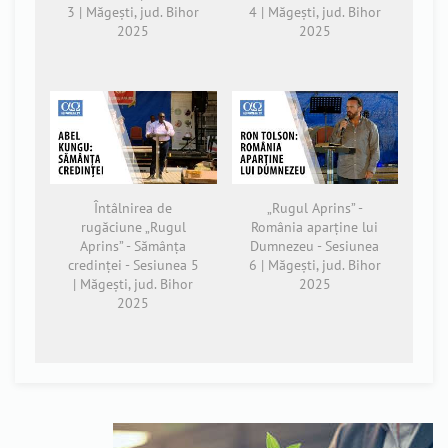
3 | Măgești, jud. Bihor
4 | Măgești, jud. Bihor
2025
2025
Întâlnirea de
„Rugul Aprins” -
rugăciune „Rugul
România aparține lui
Aprins” - Sămânța
Dumnezeu - Sesiunea
credinței - Sesiunea 5
6 | Măgești, jud. Bihor
| Măgești, jud. Bihor
2025
2025