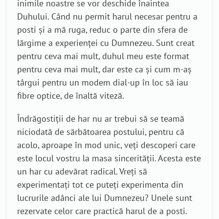
inimile noastre se vor deschide înaintea
Duhului. Când nu permit harul necesar pentru a
posti și a mă ruga, reduc o parte din sfera de
lărgime a experienței cu Dumnezeu. Sunt creat
pentru ceva mai mult, duhul meu este format
pentru ceva mai mult, dar este ca și cum m-aș
târgui pentru un modem dial-up în loc să iau
fibre optice, de înaltă viteză.
Îndrăgostiții de har nu ar trebui să se teamă
niciodată de sărbătoarea postului, pentru că
acolo, aproape în mod unic, veți descoperi care
este locul vostru la masa sincerității. Acesta este
un har cu adevărat radical. Vreți să
experimentați tot ce puteți experimenta din
lucrurile adânci ale lui Dumnezeu? Unele sunt
rezervate celor care practică harul de a posti.