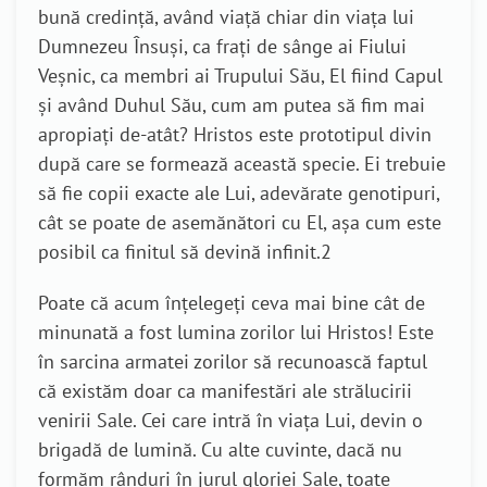
bună credință, având viață chiar din viața lui
Dumnezeu Însuși, ca frați de sânge ai Fiului
Veșnic, ca membri ai Trupului Său, El fiind Capul
și având Duhul Său, cum am putea să fim mai
apropiați de-atât? Hristos este prototipul divin
după care se formează această specie. Ei trebuie
să fie copii exacte ale Lui, adevărate genotipuri,
cât se poate de asemănători cu El, așa cum este
posibil ca finitul să devină infinit.2
Poate că acum înțelegeți ceva mai bine cât de
minunată a fost lumina zorilor lui Hristos! Este
în sarcina armatei zorilor să recunoască faptul
că existăm doar ca manifestări ale strălucirii
venirii Sale. Cei care intră în viața Lui, devin o
brigadă de lumină. Cu alte cuvinte, dacă nu
formăm rânduri în jurul gloriei Sale, toate