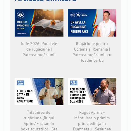
Iulie 2026: Punctele
Rugăciune pentru
de rugăciune |
Ucraina și România |
Puterea rugăciunii
Puterea rugăciunii, cu
Toader Sârbu
Întâlnirea de
Rugul Aprins -
rugăciune „Rugul
Mântuirea o primim
Aprins” - Satan în
prin credința în
boxa acuzaților - Ses
Dumnezeu - Sesiunea