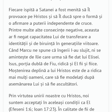
Fiecare ispită a Satanei a fost menită să Îl
provoace pe Hristos și să Îl ducă spre o formă și
o afirmare a puterii independente de cruce.
Printre multe alte consecințe negative, aceasta
ar fi negat capacitatea Lui de transferare a
identității și de biruință în generațiile viitoare.
Când Marcu ne spune că îngerii I-au slujit, ni se
amintește de Ilie care urma să fie dat lui Elisei.
Isus, porția dublă de Fiu, ridică și El fii și fiice.
Moștenirea deplină a lui Hristos este de a ridica
mai mulți oameni, care să fie modelați după
asemănarea Lui și să fie ascultători.
Prin virtutea unirii noastre cu Hristos, noi
suntem acceptați în aceleași condiții ca El
(Efeseni 1:6; Ioan 17:23). În calitate de fii de