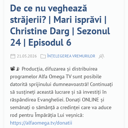
De ce nu veghează
străjerii? | Mari isprăvi |
Christine Darg | Sezonul
24 | Episodul 6
21.05.2026
ÎNȚELEGEREA VREMURILOR
📽️📡 Producția, difuzarea și distribuirea
programelor Alfa Omega TV sunt posibile
datorită sprijinului dumneavoastră! Continuați
să susțineți această lucrare și să investiți în
răspândirea Evangheliei. Donați ONLINE și
semănați o sămânță a credinței care va aduce
rod pentru Împărăția Lui veșnică:
https://alfaomega.tv/donatii