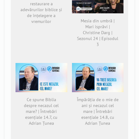
restaurare a
adevărurilor biblice și
de înțelegere a
Mesia din umbră |
vremurilor
Mari isprăvi |
Christine Darg |
Sezonul 24 | Episodul
3
Ce spune Biblia
Împărăția de o mie de
despre necazul cel
ani și necazul cel
mare? | Întrebări
mare | Întrebări
esențiale 14.7, cu
esențiale 14.8, cu
Adrian Țunea
Adrian Țunea