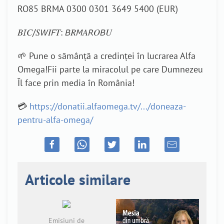
RO85 BRMA 0300 0301 3649 5400 (EUR)
𝐵𝘐𝐶/𝑆𝘞𝐼𝘍𝑇: 𝘉𝑅𝘔𝐴𝘙𝑂𝘉𝑈
🌱 Pune o sămânță a credinței în lucrarea Alfa
Omega!Fii parte la miracolul pe care Dumnezeu
Îl face prin media în România!
💳
https://donatii.alfaomega.tv/.../doneaza-
pentru-alfa-omega/
Articole similare
Emisiuni de