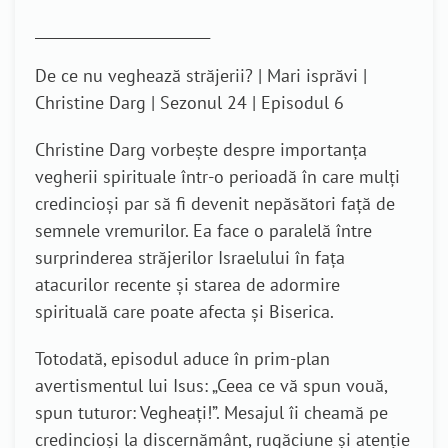
_________________________
De ce nu veghează străjerii? | Mari isprăvi |
Christine Darg | Sezonul 24 | Episodul 6
Christine Darg vorbește despre importanța
vegherii spirituale într-o perioadă în care mulți
credincioși par să fi devenit nepăsători față de
semnele vremurilor. Ea face o paralelă între
surprinderea străjerilor Israelului în fața
atacurilor recente și starea de adormire
spirituală care poate afecta și Biserica.
Totodată, episodul aduce în prim-plan
avertismentul lui Isus: „Ceea ce vă spun vouă,
spun tuturor: Vegheați!”. Mesajul îi cheamă pe
credincioși la discernământ, rugăciune și atenție