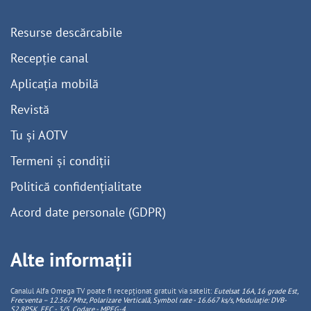
Resurse descărcabile
Recepție canal
Aplicația mobilă
Revistă
Tu și AOTV
Termeni și condiții
Politică confidențialitate
Acord date personale (GDPR)
Alte informații
Canalul Alfa Omega TV poate fi recepționat gratuit via satelit:
Eutelsat 16A, 16 grade Est,
Frecventa – 12.567 Mhz, Polarizare
Vertica
lă, Symbol rate - 16.667 ks/s, Modulație: DVB-
S2,8PSK, FEC - 3/5, Codare - MPEG-4
.