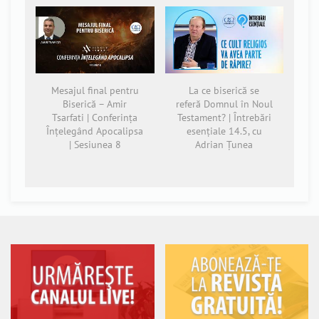
Mesajul final pentru
La ce biserică se
Biserică – Amir
referă Domnul în Noul
Tsarfati | Conferința
Testament? | Întrebări
Înțelegând Apocalipsa
esențiale 14.5, cu
| Sesiunea 8
Adrian Țunea