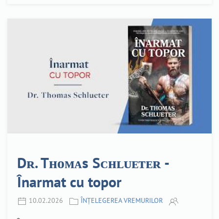
Dʀ. Tʜᴏᴍᴀs Sᴄʜʟᴜᴇᴛᴇʀ -
Înarmat cu topor
10.02.2026
ÎNȚELEGEREA VREMURILOR