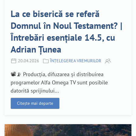
La ce biserică se referă
Domnul în Noul Testament? |
Întrebări esențiale 14.5, cu
Adrian Țunea
20.04.2026
ÎNȚELEGEREA VREMURILOR
📽️📡 Producția, difuzarea și distribuirea
programelor Alfa Omega TV sunt posibile
datorită sprijinului...
Citește mai departe