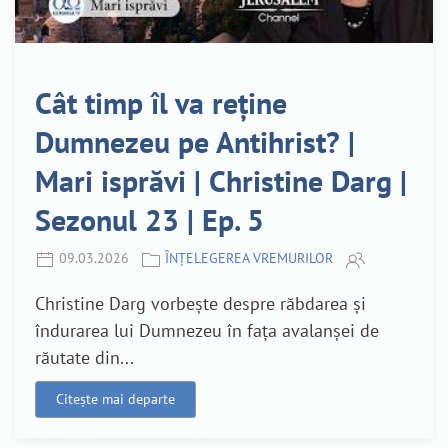
Cât timp îl va reține
Dumnezeu pe Antihrist? |
Mari isprăvi | Christine Darg |
Sezonul 23 | Ep. 5
09.03.2026
ÎNȚELEGEREA VREMURILOR
Christine Darg vorbește despre răbdarea și
îndurarea lui Dumnezeu în fața avalanșei de
răutate din...
Citește mai departe