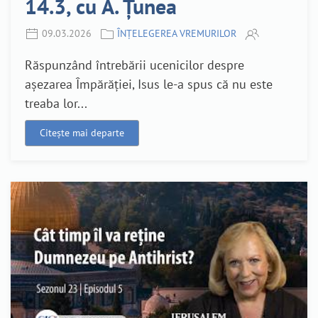
14.3, cu A. Țunea
09.03.2026
ÎNȚELEGEREA VREMURILOR
Răspunzând întrebării ucenicilor despre
așezarea Împărăției, Isus le-a spus că nu este
treaba lor...
Citește mai departe