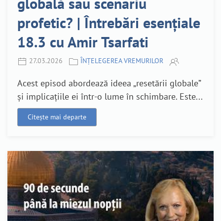
globală sau scenariu
profetic? | Întrebări esențiale
18.3 cu Amir Tsarfati
27.03.2026
ÎNȚELEGEREA VREMURILOR
Acest episod abordează ideea „resetării globale”
și implicațiile ei într-o lume în schimbare. Este...
Citește mai departe