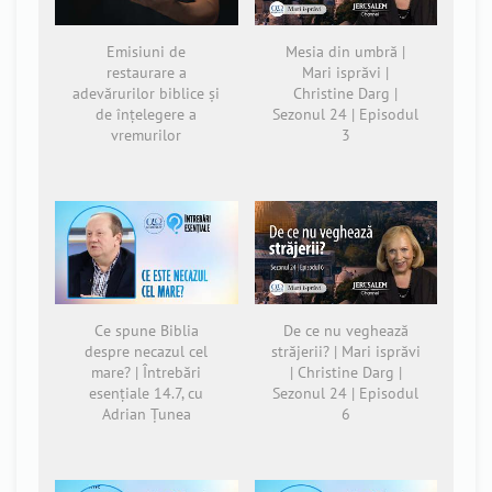
Emisiuni de
Mesia din umbră |
restaurare a
Mari isprăvi |
adevărurilor biblice și
Christine Darg |
de înțelegere a
Sezonul 24 | Episodul
vremurilor
3
Ce spune Biblia
De ce nu veghează
despre necazul cel
străjerii? | Mari isprăvi
mare? | Întrebări
| Christine Darg |
esențiale 14.7, cu
Sezonul 24 | Episodul
Adrian Țunea
6