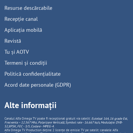
Resurse descărcabile
Recepție canal
Aplicația mobilă
Revistă
Tu și AOTV
Termeni și condiții
Politică confidențialitate
Acord date personale (GDPR)
Alte informații
Canalul Alfa Omega TV poate fi recepționat gratuit via satelit:
Eutelsat 16A, 16 grade Est,
Frecventa – 12.567 Mhz, Polarizare
Vertica
lă, Symbol rate - 16.667 ks/s, Modulație: DVB-
S2,8PSK, FEC - 3/5, Codare - MPEG-4
.
Alfa Omega TV Production deține 2 licențe de emisie TV pe satelit: canalele Alfa