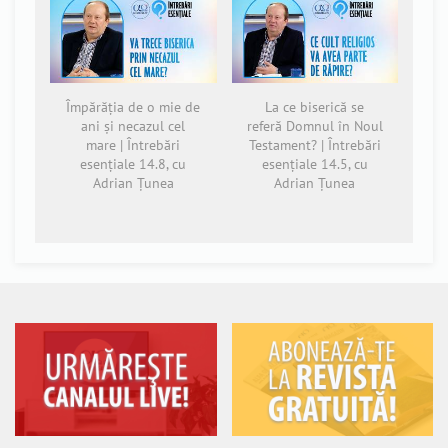
Împărăția de o mie de
La ce biserică se
ani și necazul cel
referă Domnul în Noul
mare | Întrebări
Testament? | Întrebări
esențiale 14.8, cu
esențiale 14.5, cu
Adrian Țunea
Adrian Țunea