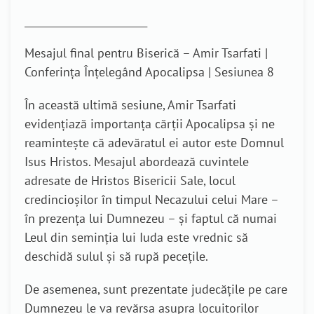
_________________________
Mesajul final pentru Biserică – Amir Tsarfati |
Conferința Înțelegând Apocalipsa | Sesiunea 8
În această ultimă sesiune, Amir Tsarfati
evidențiază importanța cărții Apocalipsa și ne
reamintește că adevăratul ei autor este Domnul
Isus Hristos. Mesajul abordează cuvintele
adresate de Hristos Bisericii Sale, locul
credincioșilor în timpul Necazului celui Mare –
în prezența lui Dumnezeu – și faptul că numai
Leul din seminția lui Iuda este vrednic să
deschidă sulul și să rupă pecețile.
De asemenea, sunt prezentate judecățile pe care
Dumnezeu le va revărsa asupra locuitorilor