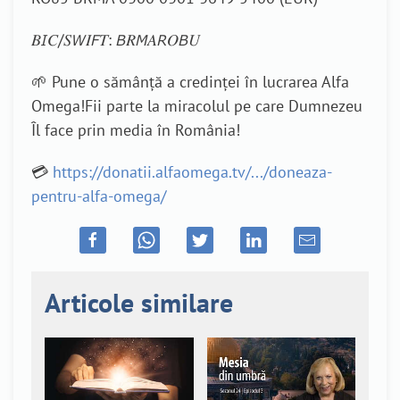
𝐵𝘐𝐶/𝑆𝘞𝐼𝘍𝑇: 𝘉𝑅𝘔𝐴𝘙𝑂𝘉𝑈
🌱 Pune o sămânță a credinței în lucrarea Alfa
Omega!Fii parte la miracolul pe care Dumnezeu
Îl face prin media în România!
💳
https://donatii.alfaomega.tv/.../doneaza-
pentru-alfa-omega/
Articole similare