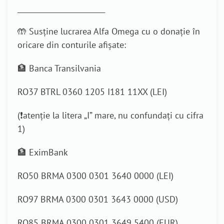
_________________________
🤲 Susține lucrarea Alfa Omega cu o donație în
oricare din conturile afișate:
🏦 Banca Transilvania
RO37 BTRL 0360 1205 I181 11XX (LEI)
(❗atenție la litera „I” mare, nu confundați cu cifra
1)
🏦 EximBank
RO50 BRMA 0300 0301 3640 0000 (LEI)
RO97 BRMA 0300 0301 3643 0000 (USD)
RO85 BRMA 0300 0301 3649 5400 (EUR)