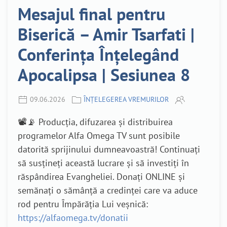
Mesajul final pentru
Biserică – Amir Tsarfati |
Conferința Înțelegând
Apocalipsa | Sesiunea 8
09.06.2026
ÎNȚELEGEREA VREMURILOR
📽️📡 Producția, difuzarea și distribuirea
programelor Alfa Omega TV sunt posibile
datorită sprijinului dumneavoastră! Continuați
să susțineți această lucrare și să investiți în
răspândirea Evangheliei. Donați ONLINE și
semănați o sămânță a credinței care va aduce
rod pentru Împărăția Lui veșnică:
https://alfaomega.tv/donatii