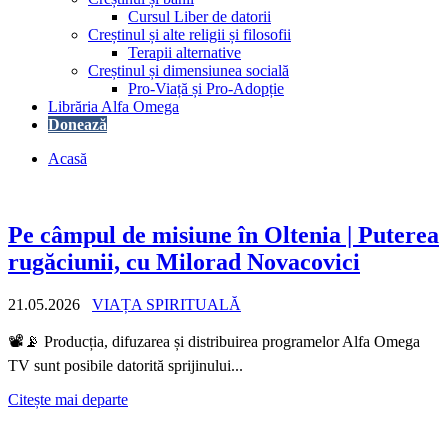
Cursul Liber de datorii
Creștinul și alte religii și filosofii
Terapii alternative
Creștinul și dimensiunea socială
Pro-Viață și Pro-Adopție
Librăria Alfa Omega
Donează
Acasă
Pe câmpul de misiune în Oltenia | Puterea
rugăciunii, cu Milorad Novacovici
21.05.2026
VIAȚA SPIRITUALĂ
📽️📡 Producția, difuzarea și distribuirea programelor Alfa Omega
TV sunt posibile datorită sprijinului...
Citește mai departe