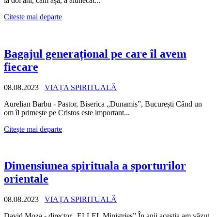
la doi ani, cam așa, a alunecat...
Citește mai departe
Bagajul generațional pe care îl avem
fiecare
08.08.2023
VIAȚA SPIRITUALĂ
Aurelian Barbu - Pastor, Biserica „Dunamis”, București Când un
om îl primește pe Cristos este important...
Citește mai departe
Dimensiunea spirituala a sporturilor
orientale
08.08.2023
VIAȚA SPIRITUALĂ
David Moza - director „ELLEL Ministries” În anii aceștia am văzut