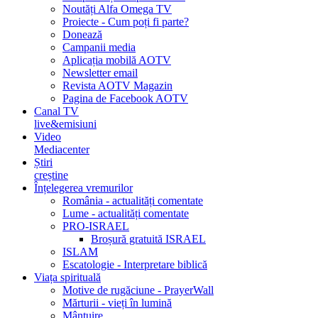
Noutăți Alfa Omega TV
Proiecte - Cum poți fi parte?
Donează
Campanii media
Aplicația mobilă AOTV
Newsletter email
Revista AOTV Magazin
Pagina de Facebook AOTV
Canal TV
live&emisiuni
Video
Mediacenter
Știri
creștine
Înțelegerea vremurilor
România - actualități comentate
Lume - actualități comentate
PRO-ISRAEL
Broșură gratuită ISRAEL
ISLAM
Escatologie - Interpretare biblică
Viața spirituală
Motive de rugăciune - PrayerWall
Mărturii - vieți în lumină
Mântuire