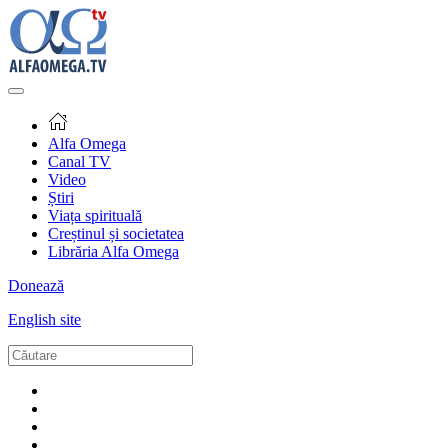
Alfa Omega
Canal TV
Video
Știri
Viața spirituală
Creștinul și societatea
Librăria Alfa Omega
Donează
English site