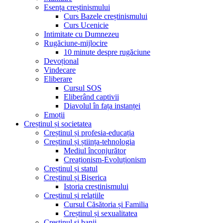
Esența creștinismului
Curs Bazele creștinismului
Curs Ucenicie
Intimitate cu Dumnezeu
Rugăciune-mijlocire
10 minute despre rugăciune
Devoțional
Vindecare
Eliberare
Cursul SOS
Eliberând captivii
Diavolul în fața instanței
Emoții
Creștinul și societatea
Creștinul și profesia-educația
Creștinul și știința-tehnologia
Mediul înconjurător
Creaționism-Evoluționism
Creștinul și statul
Creștinul și Biserica
Istoria creștinismului
Creștinul și relațiile
Cursul Căsătoria și Familia
Creștinul și sexualitatea
Creștinul și banii