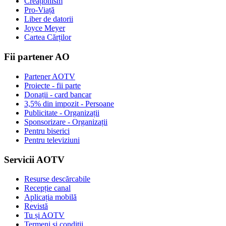
Creaționism
Pro-Viață
Liber de datorii
Joyce Meyer
Cartea Cărților
Fii partener AO
Partener AOTV
Proiecte - fii parte
Donații - card bancar
3,5% din impozit - Persoane
Publicitate - Organizații
Sponsorizare - Organizații
Pentru biserici
Pentru televiziuni
Servicii AOTV
Resurse descărcabile
Recepție canal
Aplicația mobilă
Revistă
Tu și AOTV
Termeni și condiții