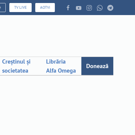
e
TV LIVE
AOTVi
Creștinul și
Librăria
Donează
societatea
Alfa Omega