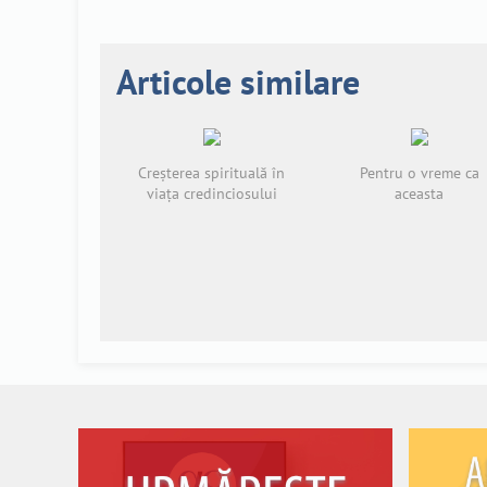
Articole similare
Creșterea spirituală în
Pentru o vreme ca
viața credinciosului
aceasta