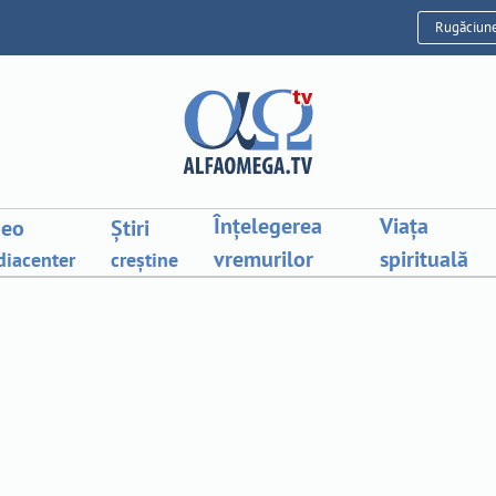
Rugăciun
Înțelegerea
Viața
deo
Știri
vremurilor
spirituală
iacenter
creștine