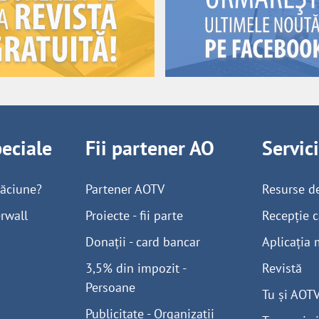
peciale
Fii partener AO
Servic
găciune?
Partener AOTV
Resurse d
rwall
Proiecte - fii parte
Recepție c
Donații - card bancar
Aplicația 
3,5% din impozit -
Revistă
Persoane
Tu și AOT
Publicitate - Organizații