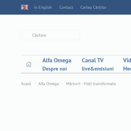
in English
Contact
Cartea Cărților
Type 2 or more characters for
results.
Alfa Omega
Canal TV
Vi
Despre noi
live&emisiuni
Med
Acasă
Alfa Omega
Mărturii - Vieți transformate