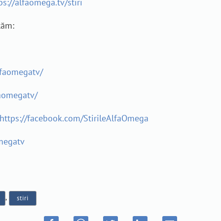
ps://alfaomega.tv/stiri
tăm:
lfaomegatv/
aomegatv/
https://facebook.com/StirileAlfaOmega
megatv
,
stiri