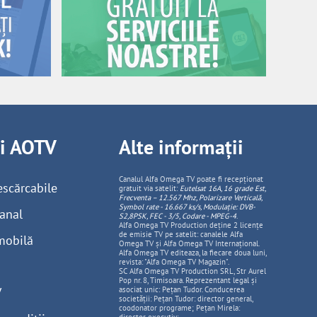
ii AOTV
Alte informații
Canalul Alfa Omega TV poate fi recepționat
escărcabile
gratuit via satelit:
Eutelsat 16A, 16 grade Est,
Frecventa – 12.567 Mhz, Polarizare
Vertica
lă,
Symbol rate - 16.667 ks/s, Modulație: DVB-
anal
S2,8PSK, FEC - 3/5, Codare - MPEG-4
.
Alfa Omega TV Production deține 2 licențe
de emisie TV pe satelit: canalele Alfa
mobilă
Omega TV și Alfa Omega TV Internațional.
Alfa Omega TV editeaza, la fiecare doua luni,
revista: "Alfa Omega TV Magazin".
SC Alfa Omega TV Production SRL, Str Aurel
Pop nr. 8, Timisoara. Reprezentant legal și
V
asociat unic: Pețan Tudor. Conducerea
societății: Pețan Tudor: director general,
coodonator programe; Pețan Mirela: