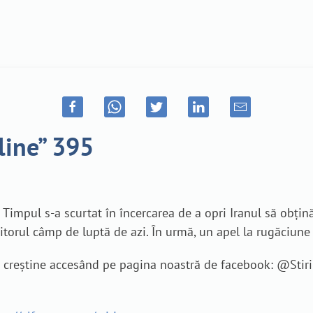
line” 395
 Timpul s-a scurtat în încercarea de a opri Iranul să obți
viitorul câmp de luptă de azi. În urmă, un apel la rugăciun
je creștine accesând pe pagina noastră de facebook: @Sti