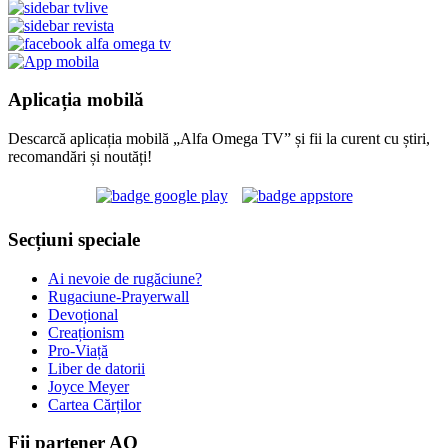
Aplicația mobilă
Descarcă aplicația mobilă „Alfa Omega TV” și fii la curent cu știri,
recomandări și noutăți!
Secțiuni speciale
Ai nevoie de rugăciune?
Rugaciune-Prayerwall
Devoțional
Creaționism
Pro-Viață
Liber de datorii
Joyce Meyer
Cartea Cărților
Fii partener AO