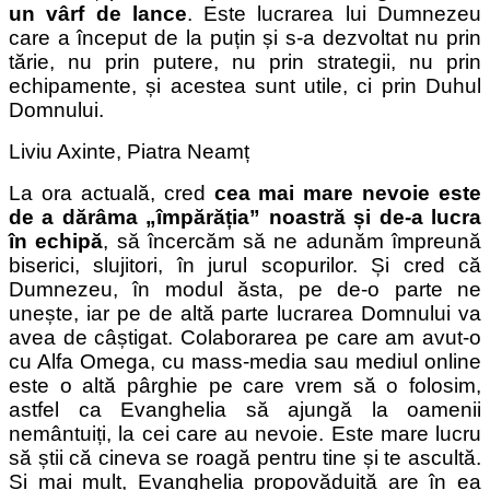
un vârf de lance
. Este lucrarea lui Dumnezeu
care a început de la puțin și s-a dezvoltat nu prin
tărie, nu prin putere, nu prin strategii, nu prin
echipamente, și acestea sunt utile, ci prin Duhul
Domnului.
Liviu Axinte, Piatra Neamț
La ora actuală, cred
cea mai mare nevoie este
de a dărâma „împărăția” noastră și de-a lucra
în echipă
, să încercăm să ne adunăm împreună
biserici, slujitori, în jurul scopurilor. Și cred că
Dumnezeu, în modul ăsta, pe de-o parte ne
unește, iar pe de altă parte lucrarea Domnului va
avea de câștigat. Colaborarea pe care am avut-o
cu Alfa Omega, cu mass-media sau mediul online
este o altă pârghie pe care vrem să o folosim,
astfel ca Evanghelia să ajungă la oamenii
nemântuiți, la cei care au nevoie. Este mare lucru
să știi că cineva se roagă pentru tine și te ascultă.
Și mai mult, Evanghelia propovăduită are în ea