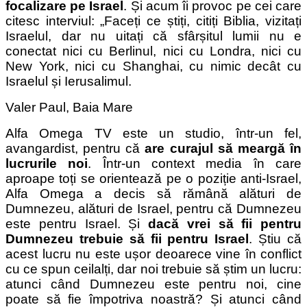
focalizare pe Israel
. Și acum îi provoc pe cei care
citesc interviul: „Faceți ce știți, citiți Biblia, vizitați
Israelul, dar nu uitați că sfârșitul lumii nu e
conectat nici cu Berlinul, nici cu Londra, nici cu
New York, nici cu Shanghai, cu nimic decât cu
Israelul și Ierusalimul.
Valer Paul, Baia Mare
Alfa Omega TV este un studio, într-un fel,
avangardist, pentru că
are curajul să meargă în
lucrurile noi
. Într-un context media în care
aproape toți se orientează pe o poziție anti-Israel,
Alfa Omega a decis să rămână alături de
Dumnezeu, alături de Israel, pentru că Dumnezeu
este pentru Israel. Și
dacă vrei să fii pentru
Dumnezeu trebuie să fii pentru Israel
. Știu că
acest lucru nu este ușor deoarece vine în conflict
cu ce spun ceilalți, dar noi trebuie să știm un lucru:
atunci când Dumnezeu este pentru noi, cine
poate să fie împotriva noastră? Și atunci când