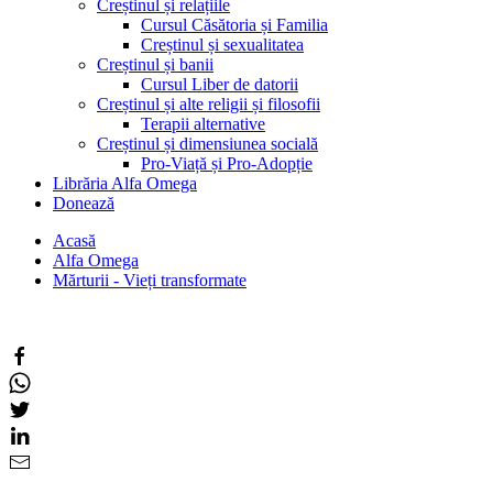
Creștinul și relațiile
Cursul Căsătoria și Familia
Creștinul și sexualitatea
Creștinul și banii
Cursul Liber de datorii
Creștinul și alte religii și filosofii
Terapii alternative
Creștinul și dimensiunea socială
Pro-Viață și Pro-Adopție
Librăria Alfa Omega
Donează
Acasă
Alfa Omega
Mărturii - Vieți transformate