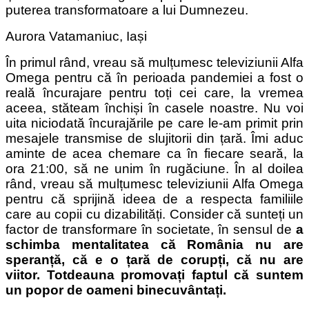
puterea transformatoare a lui Dumnezeu.
Aurora Vatamaniuc, Iași
În primul rând, vreau să mulțumesc televiziunii Alfa
Omega pentru că în perioada pandemiei a fost o
reală încurajare pentru toți cei care, la vremea
aceea, stăteam închiși în casele noastre. Nu voi
uita niciodată încurajările pe care le-am primit prin
mesajele transmise de slujitorii din țară. Îmi aduc
aminte de acea chemare ca în fiecare seară, la
ora 21:00, să ne unim în rugăciune. În al doilea
rând, vreau să mulțumesc televiziunii Alfa Omega
pentru că sprijină ideea de a respecta familiile
care au copii cu dizabilități. Consider că sunteți un
factor de transformare în societate, în sensul de
a
schimba mentalitatea că România nu are
speranță, că e o țară de corupți, că nu are
viitor. Totdeauna promovați faptul că suntem
un popor de oameni binecuvântați.