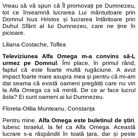
Vreau să vă spun că Îl promovați pe Dumnezeu,
tot ce înseamnă lucrarea Lui mântuitoare prin
Domnul Isus Hristos și lucrarea întăritoare prin
Duhul Sfânt al lui Dumnezeu, care ne ține în
picioare.
Liliana Costache, Toflea
Televiziunea Alfa Omega m-a convins să-L
urmez pe Domnul
. Îmi place, în primul rând,
faptul că este foarte multă rugăciune. A avut
impact foarte mare asupra mea și pentru că mi-am
dat seama că există oameni pregătiți care nu vin
la Alfa Omega ca să mintă. De ce ar face lucrul
ăsta? Ei sunt oameni ai lui Dumnezeu.
Floreta-Otilia Munteanu, Constanța
Pentru mine,
Alfa Omega este buletinul de știri
.
Iubesc Israelul, la fel ca Alfa Omega. Această
lucrare s-a răspândit în toată țara, dar și peste