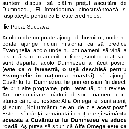
suntem dispuși să plătim prețul ascultării de
Dumnezeu, El întotdeauna binecuvântează și
răsplătește pentru că El este credincios.
Ilie Popa, Suceava
Acolo unde nu poate ajunge duhovnicul, unde nu
poate ajunge niciun misionar ca să predice
Evanghelia, acolo unde nu pot oamenii să vină la
biserică sau au anumite rețineri, sunt ocupați sau
sunt departe, acolo Dumnezeu a făcut posibil
(este ca o fereastră, o ușă deschisă pentru
Evanghelie în națiunea noastră
), să ajungă
Cuvântul lui Dumnezeu, fie prin emisiuni în direct,
fie prin alte programe, prin literatură, prin reviste.
Am nenumărate mărturii despre oameni care
atunci când eu rostesc Alfa Omega, ei sunt atenți
și spun: „Noi urmărim de ani de zile acest post.”
Este o sămânță semănată în națiune și
sămânța
aceasta a Cuvântului lui Dumnezeu va aduce
roadă
. Aș putea să spun că
Alfa Omega este ca