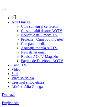
Alfa Omega
Cine suntem și ce facem
Ce spun alții despre AOTV
Noutăți Alfa Omega TV
Proiecte - Cum poți fi parte?
Campanii media
Aplicația mobilă AOTV
Newsletter email
Revista AOTV Magazin
Pagina de Facebook AOTV
Canal TV
Video
Știri
Viața spirituală
Creștinul și societatea
Librăria Alfa Omega
Donează
English site