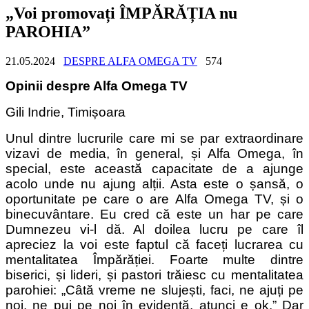
„Voi promovați ÎMPĂRĂȚIA nu
PAROHIA”
21.05.2024
DESPRE ALFA OMEGA TV
574
Opinii despre Alfa Omega TV
Gili Indrie, Timișoara
Unul dintre lucrurile care mi se par extraordinare
vizavi de media, în general, și Alfa Omega, în
special, este această capacitate de a ajunge
acolo unde nu ajung alții. Asta este o șansă, o
oportunitate pe care o are Alfa Omega TV, și o
binecuvântare. Eu cred că este un har pe care
Dumnezeu vi-l dă. Al doilea lucru pe care îl
apreciez la voi este faptul că faceți lucrarea cu
mentalitatea Împărăției. Foarte multe dintre
biserici, și lideri, și pastori trăiesc cu mentalitatea
parohiei: „Câtă vreme ne slujești, faci, ne ajuți pe
noi, ne pui pe noi în evidență, atunci e ok.” Dar