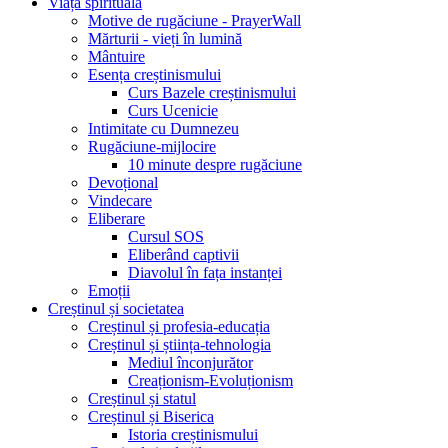
Viața spirituală
Motive de rugăciune - PrayerWall
Mărturii - vieți în lumină
Mântuire
Esența creștinismului
Curs Bazele creștinismului
Curs Ucenicie
Intimitate cu Dumnezeu
Rugăciune-mijlocire
10 minute despre rugăciune
Devoțional
Vindecare
Eliberare
Cursul SOS
Eliberând captivii
Diavolul în fața instanței
Emoții
Creștinul și societatea
Creștinul și profesia-educația
Creștinul și știința-tehnologia
Mediul înconjurător
Creaționism-Evoluționism
Creștinul și statul
Creștinul și Biserica
Istoria creștinismului