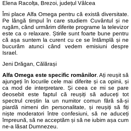
Elena Racolța, Brezoi, județul Vâlcea
Îmi place Alfa Omega pentru că există diversitate.
Pe lângă timpul în care studiem Cuvântul și ne
rugăm, când urmărim diferite programe la televizor
este ca o relaxare. Știrile sunt foarte bune pentru
că așa suntem la curent cu ce se întâmplă și ne
bucurăm atunci când vedem emisiuni despre
Israel.
Jeni Drăgan, Călărași
Alfa Omega este specific românilor
. Ați reușit să
ajungeți în locurile cele mai diferite și ca opinii, și
ca mod de interpretare. Și ceea ce mi se pare
deosebit este faptul că reușiți să aduceți tot
spectrul creștin la un numitor comun fără să-și
piardă nimeni din personalitate, și reușiți să fiți
niște moderatori între confesiuni, să ne aduceți
împreună, să ne acceptăm și să ne iubim așa cum
ne-a lăsat Dumnezeu.