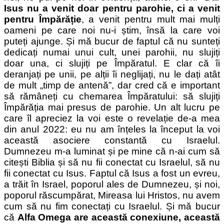
Isus nu a venit doar pentru parohie, ci a venit
pentru Împărăție
, a venit pentru mult mai mulți
oameni pe care noi nu-i știm, însă la care voi
puteți ajunge. Și mă bucur de faptul că nu sunteți
dedicați numai unui cult, unei parohii, nu slujiți
doar una, ci slujiți pe Împăratul. E clar că îi
deranjați pe unii, pe alții îi neglijați, nu le dați atât
de mult „timp de antenă”, dar cred că e important
să rămâneți cu chemarea Împăratului: să slujiți
Împărăția mai presus de parohie. Un alt lucru pe
care îl apreciez la voi este o revelație de-a mea
din anul 2022: eu nu am înțeles la început la voi
această asociere constantă cu Israelul.
Dumnezeu m-a luminat și pe mine că n-ai cum să
citești Biblia și să nu fii conectat cu Israelul, să nu
fii conectat cu Isus. Faptul că Isus a fost un evreu,
a trăit în Israel, poporul ales de Dumnezeu, și noi,
popor
ul răscumpărat, Mireasa lui Hristos, nu avem
cum să nu fim conectați cu Israelul. Și mă bucur
că
Alfa Omega are această conexiune, această