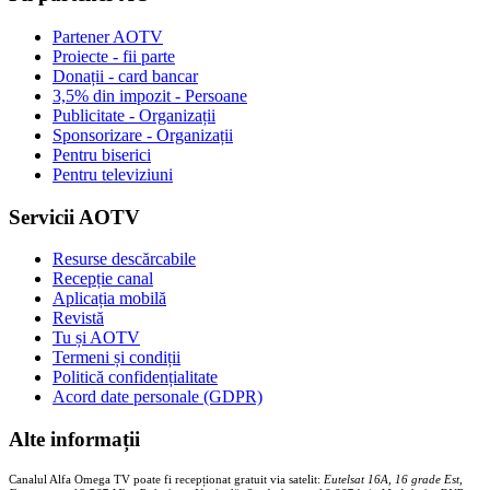
Partener AOTV
Proiecte - fii parte
Donații - card bancar
3,5% din impozit - Persoane
Publicitate - Organizații
Sponsorizare - Organizații
Pentru biserici
Pentru televiziuni
Servicii AOTV
Resurse descărcabile
Recepție canal
Aplicația mobilă
Revistă
Tu și AOTV
Termeni și condiții
Politică confidențialitate
Acord date personale (GDPR)
Alte informații
Canalul Alfa Omega TV poate fi recepționat gratuit via satelit:
Eutelsat 16A, 16 grade Est,