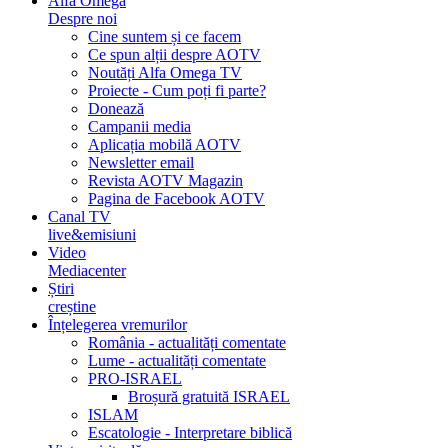
Alfa Omega
Despre noi
Cine suntem și ce facem
Ce spun alții despre AOTV
Noutăți Alfa Omega TV
Proiecte - Cum poți fi parte?
Donează
Campanii media
Aplicația mobilă AOTV
Newsletter email
Revista AOTV Magazin
Pagina de Facebook AOTV
Canal TV
live&emisiuni
Video
Mediacenter
Știri
creștine
Înțelegerea vremurilor
România - actualități comentate
Lume - actualități comentate
PRO-ISRAEL
Broșură gratuită ISRAEL
ISLAM
Escatologie - Interpretare biblică