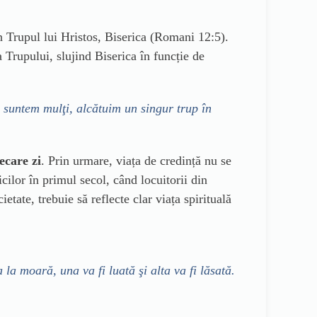
în Trupul lui Hristos, Biserica (Romani 12:5).
 Trupului, slujind Biserica în funcție de
 suntem mulţi, alcătuim un singur trup în
ecare zi
. Prin urmare, viața de credință nu se
icilor în primul secol, când locuitorii din
ate, trebuie să reflecte clar viața spirituală
 la moară, una va fi luată şi alta va fi lăsată.