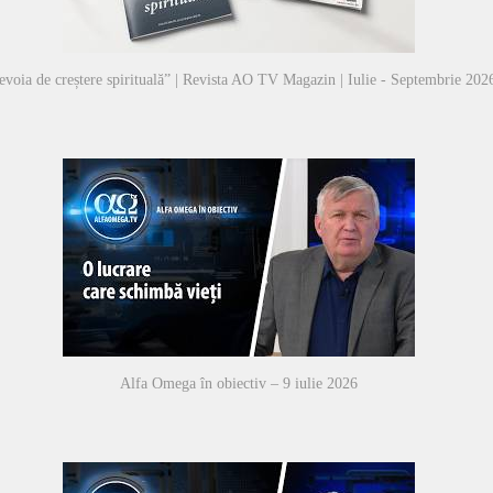
voia de creștere spirituală” | Revista AO TV Magazin | Iulie - Septembrie 202
Alfa Omega în obiectiv – 9 iulie 2026