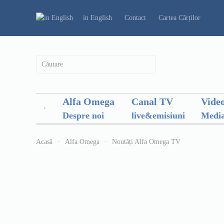
in English
Contact
Cartea Cărților
Alfa Omega
Canal TV
Vide
Despre noi
live&emisiuni
Media
Acasă
Alfa Omega
Noutăți Alfa Omega TV