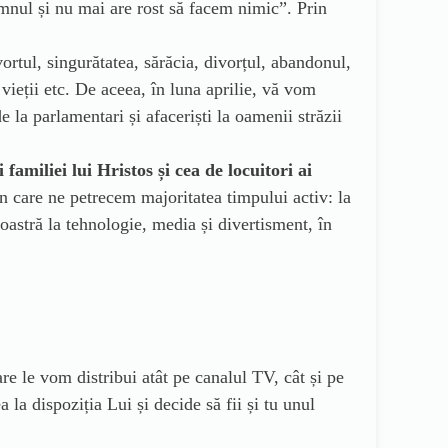
mnul și nu mai are rost să facem nimic”. Prin
vortul, singurătatea, sărăcia, divorțul, abandonul,
 vieții etc. De aceea, în luna aprilie, vă vom
 la parlamentari și afaceriști la oamenii străzii
amiliei lui Hristos și cea de locuitori ai
în care ne petrecem majoritatea timpului activ: la
noastră la tehnologie, media și divertisment, în
care le vom distribui atât pe canalul TV, cât și pe
 la dispoziția Lui și decide să fii și tu unul