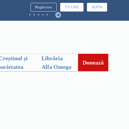
Rugăciune
TV LIVE
AOTVi
Creștinul și
Librăria
Donează
societatea
Alfa Omega