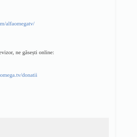
om/alfaomegatv/
evizor, ne găsești online:
faomega.tv/donatii