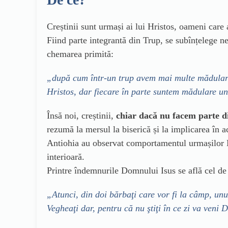
Creștinii sunt urmași ai lui Hristos, oameni care 
Fiind parte integrantă din Trup, se subînțelege ne
chemarea primită:
„după cum într-un trup avem mai multe mădulare, 
Hristos, dar fiecare în parte suntem mădulare un
Însă noi, creștinii,
chiar dacă nu facem parte d
rezumă la mersul la biserică și la implicarea în ac
Antiohia au observat comportamentul urmașilor Mânt
interioară.
Printre îndemnurile Domnului Isus se află cel de 
„Atunci, din doi bărbaţi care vor fi la câmp, unul
Vegheaţi dar, pentru că nu ştiţi în ce zi va veni