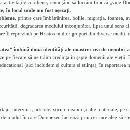
a activitățile cotidiene, renunțând să lucrăm fiindcă „vine Do
e, în locul unde am fost așezați
.
robleme
, printre care îmbătrânirea, bolile, migrația, foamea, a
securității, degradarea mediului înconjurător, lipsa unui sens al
are Îl reprezintă pe Hristos multor grupuri din diverse medii, de
tea” îmbină două identități ale noastre: cea de membri ai f
ze pe fiecare să ne trăim credința în șapte domenii ale vieții, 
ducațional (aici includem și cultura și știința), în raportarea 
.
aje, interviuri, articole, știri, emisiuni și alte materiale, pe 
rat de modul în care Dumnezeu lucrează prin cei care aleg să stea