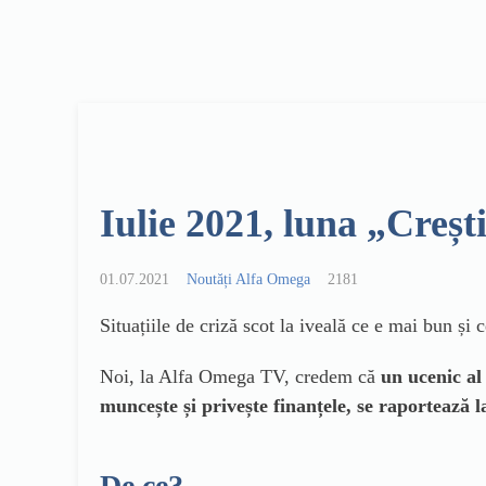
Iulie 2021, luna „Creșt
01.07.2021
Noutăți Alfa Omega
2181
Situațiile de criză scot la iveală ce e mai bun și
Noi, la Alfa Omega TV, credem că
un ucenic al 
muncește și privește finanțele, se raportează la
De ce?