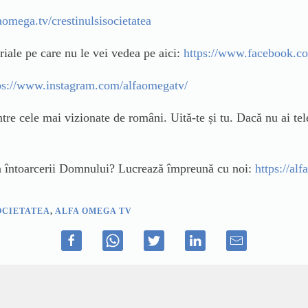
faomega.tv/crestinulsisocietatea
ale pe care nu le vei vedea pe aici:
https://www.facebook.c
ps://www.instagram.com/alfaomegatv/
tre cele mai vizionate de români. Uită-te și tu. Dacă nu ai tel
irea întoarcerii Domnului? Lucrează împreună cu noi:
https://al
OCIETATEA
,
ALFA OMEGA TV