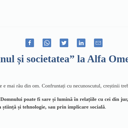
inul și societatea” la Alfa O
 ce e mai rău din om. Confruntați cu necunoscutul, creștinii tr
Domnului poate fi sare și lumină în relațiile cu cei din jur
 știință și tehnologie, sau prin implicare socială
.