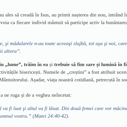
au ales să creadă în Isus, au primit nașterea din nou, intrând 
voia ca fiecare individ mântuit să participe activ la bunăstarea
şi mădularele n-au toate aceeaşi slujbă, tot aşa şi noi, care
ii altora”.
in „lume”, trăim în ea
și
trebuie să fim sare și lumină în fi
tivitățile bisericești. Numele de „creștini” a fost atribuit ucen
uitorului. Așadar, viața noastră cotidiană, petrecută în societ
a ne ruga și de a veghea neîncetat:
 va fi luat şi altul va fi lăsat. Din două femei care vor măcina
 Domnul vostru.” (Matei 24:40-42).