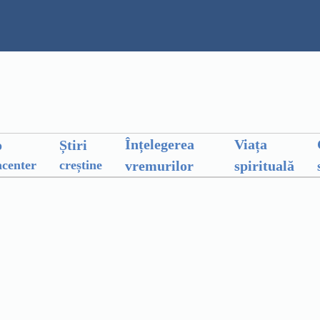
Înțelegerea
Viața
o
Știri
vremurilor
spirituală
center
creștine