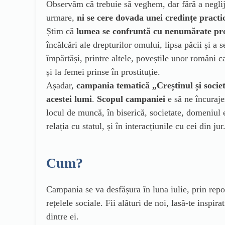
Observăm că trebuie să veghem, dar fără a neglij
urmare,
ni se cere dovada unei credințe practic
Știm că
lumea se confruntă cu nenumărate p
încălcări ale drepturilor omului, lipsa păcii și a 
împărtăși, printre altele, poveștile unor români c
și la femei prinse în prostituție.
Așadar,
campania tematică „Creștinul și societa
acestei lumi
.
Scopul campaniei
e să ne încuraje
locul de muncă, în biserică, societate, domeniul e
relația cu statul, și în interacțiunile cu cei din jur
Cum?
Campania se va desfășura în luna iulie, prin report
rețelele sociale. Fii alături de noi, lasă-te inspi
dintre ei.