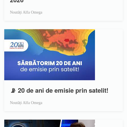
Noutăți Alfa Omega
📡 20 de ani de emisie prin satelit!
Noutăți Alfa Omega