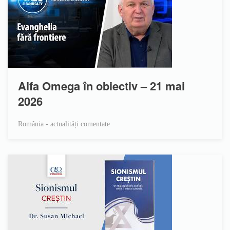
Alfa Omega în obiectiv – 21 mai
2026
România - actualități comentate