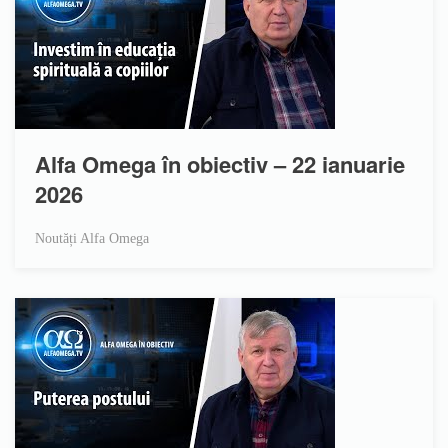
Alfa Omega în obiectiv – 22 ianuarie
2026
Noutăți Alfa Omega