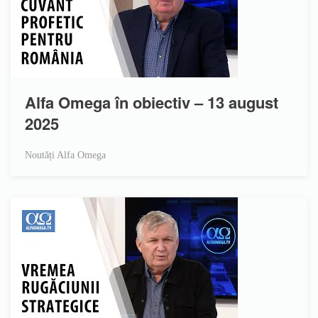
Alfa Omega în obiectiv – 13 august
2025
Noutăți Alfa Omega