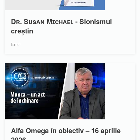
Dʀ. Sᴜsᴀɴ Mɪᴄʜᴀᴇʟ - Sionismul
creștin
Israel
Alfa Omega în obiectiv – 16 aprilie
2026