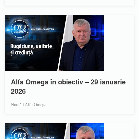
Alfa Omega în obiectiv – 29 ianuarie
2026
Noutăți Alfa Omega