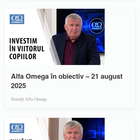
Alfa Omega în obiectiv – 21 august
2025
Noutăți Alfa Omega