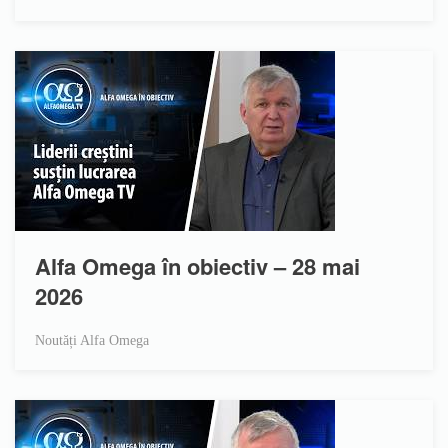
Alfa Omega în obiectiv – 28 mai
2026
Noutăți Alfa Omega