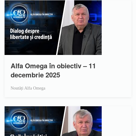
Alfa Omega în obiectiv – 11
decembrie 2025
Noutăți Alfa Omega