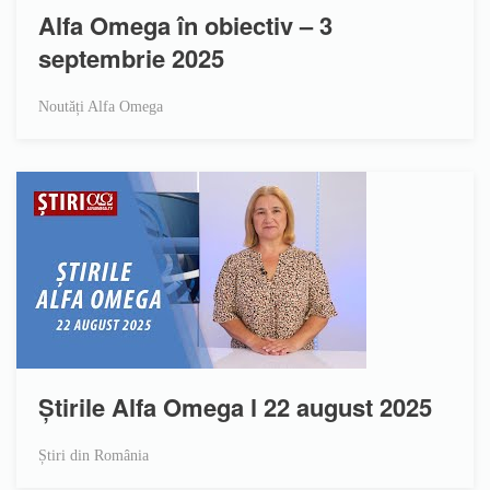
Alfa Omega în obiectiv – 3
septembrie 2025
Noutăți Alfa Omega
Știrile Alfa Omega l 22 august 2025
Știri din România