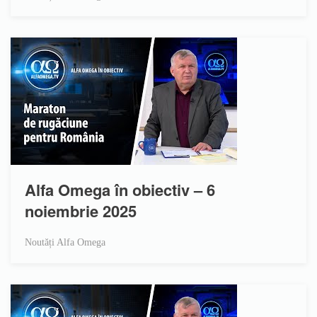
Alfa Omega în obiectiv – 6
noiembrie 2025
Noutăți Alfa Omega