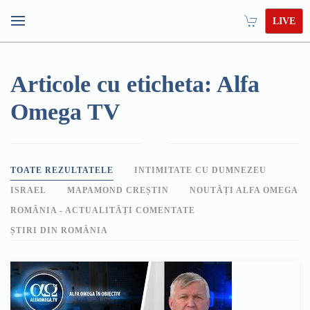
LIVE
Articole cu eticheta: Alfa
Omega TV
TOATE REZULTATELE
INTIMITATE CU DUMNEZEU
ISRAEL
MAPAMOND CREȘTIN
NOUTĂȚI ALFA OMEGA
ROMÂNIA - ACTUALITĂȚI COMENTATE
ȘTIRI DIN ROMÂNIA