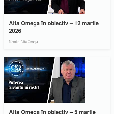
Alfa Omega în obiectiv – 12 martie
2026
Noutăți Alfa Omega
Alfa Omega în obiectiv – 5 martie