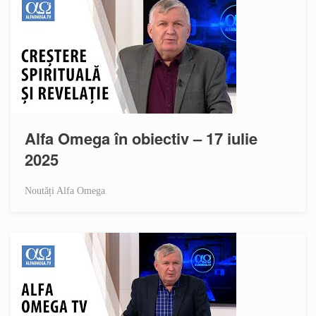
Alfa Omega în obiectiv – 17 iulie
2025
Noutăți Alfa Omega