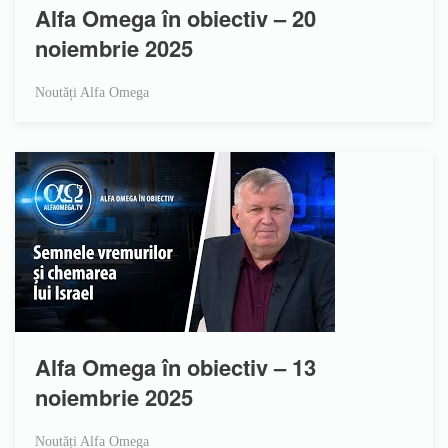
Alfa Omega în obiectiv – 20
noiembrie 2025
Noutăți Alfa Omega
Alfa Omega în obiectiv – 13
noiembrie 2025
Noutăți Alfa Omega