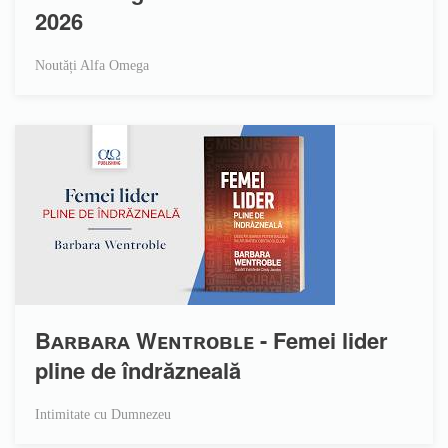
2026
Noutăți Alfa Omega
Bᴀʀʙᴀʀᴀ Wᴇɴᴛʀᴏʙʟᴇ - Femei lider
pline de îndrăzneală
Intimitate cu Dumnezeu