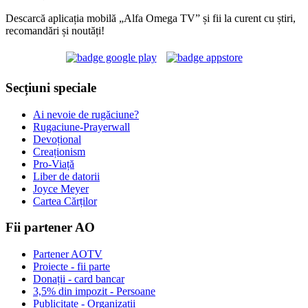
Descarcă aplicația mobilă „Alfa Omega TV” și fii la curent cu știri,
recomandări și noutăți!
Secțiuni speciale
Ai nevoie de rugăciune?
Rugaciune-Prayerwall
Devoțional
Creaționism
Pro-Viață
Liber de datorii
Joyce Meyer
Cartea Cărților
Fii partener AO
Partener AOTV
Proiecte - fii parte
Donații - card bancar
3,5% din impozit - Persoane
Publicitate - Organizații