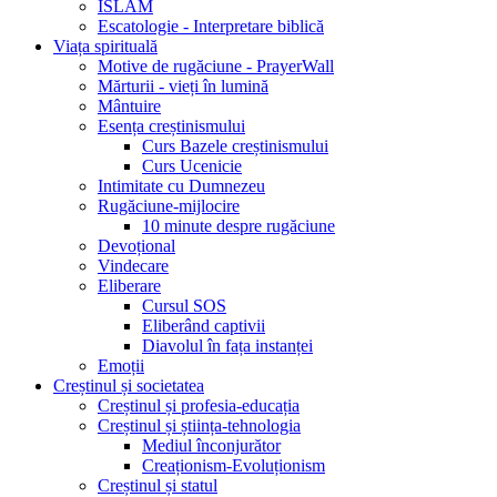
ISLAM
Escatologie - Interpretare biblică
Viața spirituală
Motive de rugăciune - PrayerWall
Mărturii - vieți în lumină
Mântuire
Esența creștinismului
Curs Bazele creștinismului
Curs Ucenicie
Intimitate cu Dumnezeu
Rugăciune-mijlocire
10 minute despre rugăciune
Devoțional
Vindecare
Eliberare
Cursul SOS
Eliberând captivii
Diavolul în fața instanței
Emoții
Creștinul și societatea
Creștinul și profesia-educația
Creștinul și știința-tehnologia
Mediul înconjurător
Creaționism-Evoluționism
Creștinul și statul