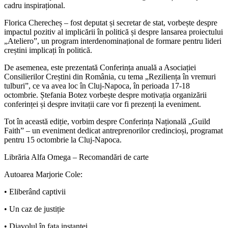
cadru inspirațional.
Florica Cherecheș – fost deputat și secretar de stat, vorbește despre
impactul pozitiv al implicării în politică și despre lansarea proiectului
„Ateliero”, un program interdenominațional de formare pentru lideri
creștini implicați în politică.
De asemenea, este prezentată Conferința anuală a Asociației
Consilierilor Creștini din România, cu tema „Reziliența în vremuri
tulburi”, ce va avea loc în Cluj-Napoca, în perioada 17-18
octombrie. Ștefania Botez vorbește despre motivația organizării
conferinței și despre invitații care vor fi prezenți la eveniment.
Tot în această ediție, vorbim despre Conferința Națională „Guild
Faith” – un eveniment dedicat antreprenorilor credincioși, programat
pentru 15 octombrie la Cluj-Napoca.
Librăria Alfa Omega – Recomandări de carte
Autoarea Marjorie Cole:
• Eliberând captivii
• Un caz de justiție
• Diavolul în fața instanței