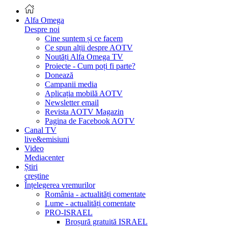
Alfa Omega
Despre noi
Cine suntem și ce facem
Ce spun alții despre AOTV
Noutăți Alfa Omega TV
Proiecte - Cum poți fi parte?
Donează
Campanii media
Aplicația mobilă AOTV
Newsletter email
Revista AOTV Magazin
Pagina de Facebook AOTV
Canal TV
live&emisiuni
Video
Mediacenter
Știri
creștine
Înțelegerea vremurilor
România - actualități comentate
Lume - actualități comentate
PRO-ISRAEL
Broșură gratuită ISRAEL