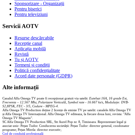
Sponsorizare - Organizații
Pentru biserici
Pentru televiziuni
Servicii AOTV
Resurse descărcabile
Recepție canal
Aplicația mobilă
Revistă
Tu și AOTV
Termeni și condiții
Politică confidențialitate
Acord date personale (GDPR)
Alte informații
Canalul Alfa Omega TV poate fi recepționat gratuit via satelit:
Eutelsat 16A, 16 grade Est,
Frecventa – 12.567 Mhz, Polarizare
Vertica
lă, Symbol rate - 16.667 ks/s, Modulație: DVB-
S2,8PSK, FEC - 3/5, Codare - MPEG-4
.
Alfa Omega TV Production deține 2 licențe de emisie TV pe satelit: canalele Alfa Omega TV
și Alfa Omega TV Internațional. Alfa Omega TV editeaza, la fiecare doua luni, revista: "Alfa
Omega TV Magazin".
SC Alfa Omega TV Production SRL, Str Aurel Pop nr. 8, Timisoara. Reprezentant legal și
asociat unic: Pețan Tudor. Conducerea societății: Pețan Tudor: director general, coodonator
programe; Pețan Mirela: director executiv;
Cod de conduită profesională