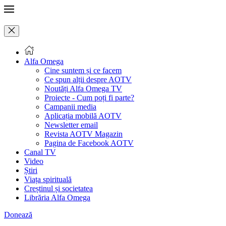
Alfa Omega
Cine suntem și ce facem
Ce spun alții despre AOTV
Noutăți Alfa Omega TV
Proiecte - Cum poți fi parte?
Campanii media
Aplicația mobilă AOTV
Newsletter email
Revista AOTV Magazin
Pagina de Facebook AOTV
Canal TV
Video
Știri
Viața spirituală
Creștinul și societatea
Librăria Alfa Omega
Donează