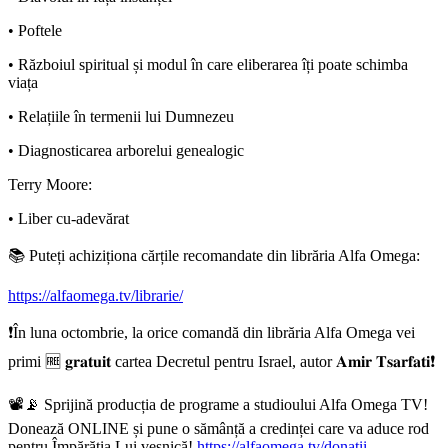
• Poftele
• Războiul spiritual și modul în care eliberarea îți poate schimba
viața
• Relațiile în termenii lui Dumnezeu
• Diagnosticarea arborelui genealogic
Terry Moore:
• Liber cu-adevărat
📚 Puteți achiziționa cărțile recomandate din librăria Alfa Omega:
https://alfaomega.tv/librarie/
❗În luna octombrie, la orice comandă din librăria Alfa Omega vei
primi 🆓 𝐠𝐫𝐚𝐭𝐮𝐢𝐭 cartea Decretul pentru Israel, autor 𝐀𝐦𝐢𝐫 𝐓𝐬𝐚𝐫𝐟𝐚𝐭𝐢❗
📽️📡 Sprijină producția de programe a studioului Alfa Omega TV!
Donează ONLINE și pune o sămânță a credinței care va aduce rod
pentru Împărăția Lui veșnică!
https://alfaomega.tv/donatii