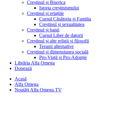
Creștinul și Biserica
Istoria creștinismului
Creștinul și relațiile
Cursul Căsătoria și Familia
Creștinul și sexualitatea
Creștinul și banii
Cursul Liber de datorii
Creștinul și alte religii și filosofii
Terapii alternative
Creștinul și dimensiunea socială
Pro-Viață și Pro-Adopție
Librăria Alfa Omega
Donează
Acasă
Alfa Omega
Noutăți Alfa Omega TV