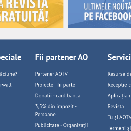
peciale
Fii partener AO
Servic
găciune?
Partener AOTV
Resurse d
rwall
Proiecte - fii parte
Recepție c
Donații - card bancar
Aplicația 
3,5% din impozit -
Revistă
Persoane
Tu și AOT
Publicitate - Organizații
Termeni și