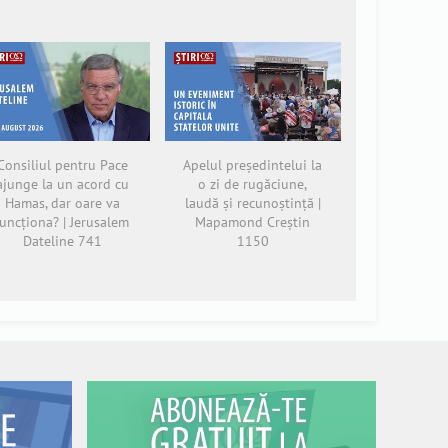
Consiliul pentru Pace
Apelul președintelui la
ajunge la un acord cu
o zi de rugăciune,
Hamas, dar oare va
laudă și recunoștință |
funcționa? | Jerusalem
Mapamond Creștin
Dateline 741
1150