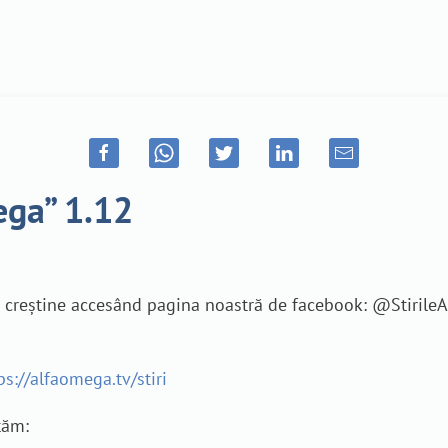
ega” 1.12
je creștine accesând pagina noastră de facebook: @Stiril
ps://alfaomega.tv/stiri
tăm: