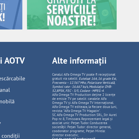
ii AOTV
Alte informații
Canalul Alfa Omega TV poate fi recepționat
escărcabile
gratuit via satelit:
Eutelsat 16A, 16 grade Est,
Frecventa – 12.567 Mhz, Polarizare
Vertica
lă,
Symbol rate - 16.667 ks/s, Modulație: DVB-
anal
S2,8PSK, FEC - 3/5, Codare - MPEG-4
.
Alfa Omega TV Production deține 2 licențe
de emisie TV pe satelit: canalele Alfa
mobilă
Omega TV și Alfa Omega TV Internațional.
Alfa Omega TV editeaza, la fiecare doua luni,
revista: "Alfa Omega TV Magazin".
SC Alfa Omega TV Production SRL, Str Aurel
Pop nr. 8, Timisoara. Reprezentant legal și
V
asociat unic: Pețan Tudor. Conducerea
societății: Pețan Tudor: director general,
coodonator programe; Pețan Mirela:
 condiții
director executiv;