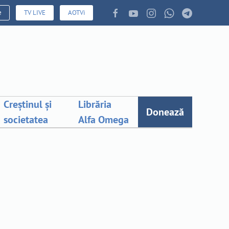
e
TV LIVE
AOTVi
Creștinul și
Librăria
Donează
societatea
Alfa Omega