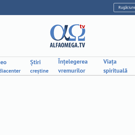
Rugăciun
Înțelegerea
Viața
deo
Știri
vremurilor
spirituală
iacenter
creștine