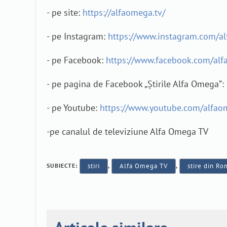
- pe site:
https://alfaomega.tv/
- pe Instagram:
https://www.instagram.com/a
- pe Facebook:
https://www.facebook.com/alf
- pe pagina de Facebook „Știrile Alfa Omega”:
- pe Youtube:
https://www.youtube.com/alfao
-pe canalul de televiziune Alfa Omega TV
SUBIECTE:
stiri
,
Alfa Omega TV
,
stire din Ro