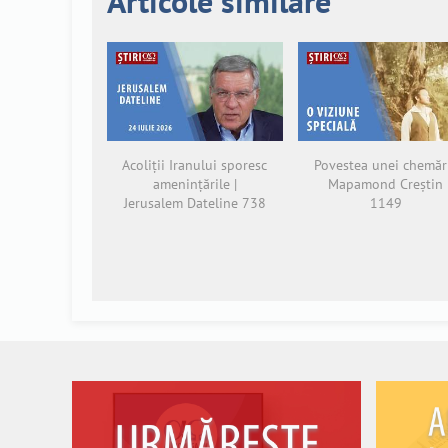
Articole similare
Acoliții Iranului sporesc
Povestea unei chemări
amenințările |
Mapamond Creștin
Jerusalem Dateline 738
1149