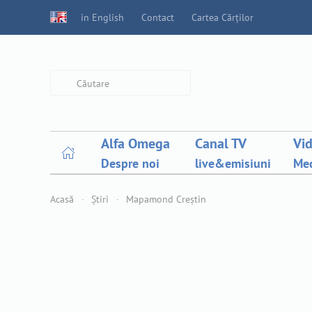
in English
Contact
Cartea Cărților
Type 2 or more characters for
results.
Alfa Omega
Canal TV
Vi
Despre noi
live&emisiuni
Med
Acasă
Știri
Mapamond Creștin