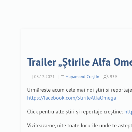
Trailer „Știrile Alfa Om
03.12.2021
Mapamond Creștin
939
Urmărește acum cele mai noi știri și reporta
https://facebook.com/StirileAlfaOmega
Click pentru alte știri și reportaje creștine:
htt
Vizitează-ne, uite toate locurile unde te aștep