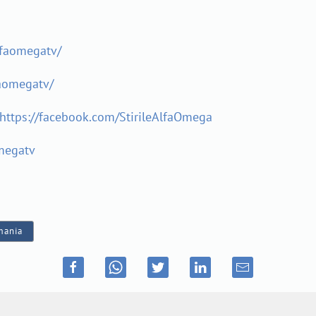
lfaomegatv/
aomegatv/
https://facebook.com/StirileAlfaOmega
megatv
mania