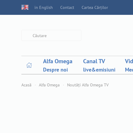
in English
Contact
Cartea Cărților
Type 2 or more characters for
results.
Alfa Omega
Canal TV
Vi
Despre noi
live&emisiuni
Med
Acasă
Alfa Omega
Noutăți Alfa Omega TV