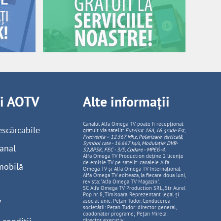
ii AOTV
Alte informații
Canalul Alfa Omega TV poate fi recepționat
escărcabile
gratuit via satelit:
Eutelsat 16A, 16 grade Est,
Frecventa – 12.567 Mhz, Polarizare
Vertica
lă,
Symbol rate - 16.667 ks/s, Modulație: DVB-
anal
S2,8PSK, FEC - 3/5, Codare - MPEG-4
.
Alfa Omega TV Production deține 2 licențe
de emisie TV pe satelit: canalele Alfa
mobilă
Omega TV și Alfa Omega TV Internațional.
Alfa Omega TV editeaza, la fiecare doua luni,
revista: "Alfa Omega TV Magazin".
SC Alfa Omega TV Production SRL, Str Aurel
Pop nr. 8, Timisoara. Reprezentant legal și
V
asociat unic: Pețan Tudor. Conducerea
societății: Pețan Tudor: director general,
coodonator programe; Pețan Mirela:
director executiv;