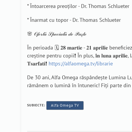
* Întoarcerea preoților - Dr. Thomas Schlueter
* Înarmat cu topor - Dr. Thomas Schlueter
🌸 𝒪𝒻ℯ𝓇𝓉𝒶̆ 𝒮𝓅ℯ𝒸𝒾𝒶𝓁𝒶̆ 𝒹ℯ 𝒫𝒶𝓈̦𝓉ℯ
În perioada 🗓️ 𝟐𝟖 𝐦𝐚𝐫𝐭𝐢𝐞 - 𝟐𝟏 𝐚𝐩𝐫𝐢𝐥𝐢𝐞 benef
creștine pentru copii❗ În plus, 𝐢̂𝐧 𝐥𝐮𝐧𝐚 𝐚𝐩𝐫𝐢𝐥𝐢𝐞
𝐓𝐬𝐚𝐫𝐟𝐚𝐭𝐢❗
https://alfaomega.tv/librarie
De 30 ani, Alfa Omega răspândește Lumina Lum
rămânem o lumină în întuneric! Fiți parte di
SUBIECTE:
Alfa Omega TV