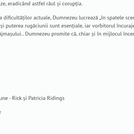
e, eradicând astfel răul și corupția.
da dificultăților actuale, Dumnezeu lucrează „în spatele s
 puterea rugăciunii sunt esențiale, iar vorbitorul încuraje
răjmașului.. Dumnezeu promite că, chiar și în mijlocul înce
ne - Rick și Patricia Ridings
r