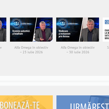
iv
Alfa Omega în obiectiv
Alfa Omega în obiectiv
S
– 23 iulie 2026
– 30 iulie 2026