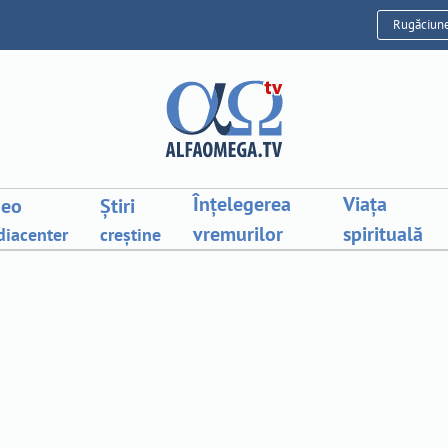
Rugăciun
Înțelegerea
Viața
deo
Știri
vremurilor
spirituală
iacenter
creștine