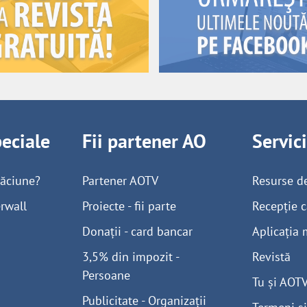
peciale
Fii partener AO
Servic
găciune?
Partener AOTV
Resurse d
rwall
Proiecte - fii parte
Recepție c
Donații - card bancar
Aplicația 
3,5% din impozit -
Revistă
Persoane
Tu și AOT
Publicitate - Organizații