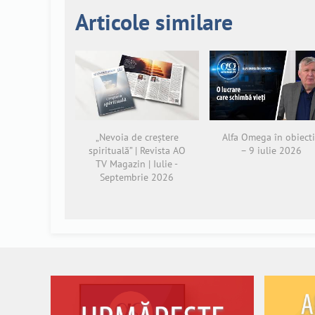
Articole similare
„Nevoia de creștere
Alfa Omega în obiect
spirituală” | Revista AO
– 9 iulie 2026
TV Magazin | Iulie -
Septembrie 2026