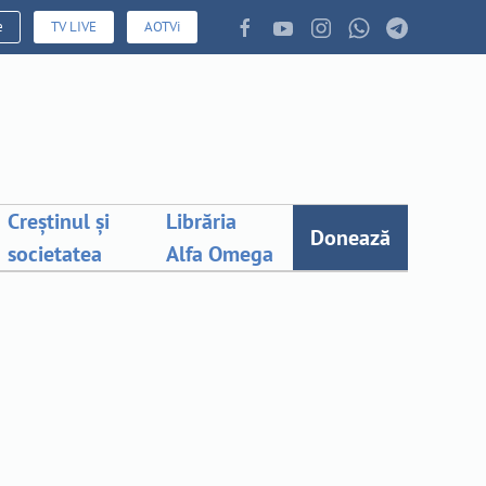
e
TV LIVE
AOTVi
Creștinul și
Librăria
Donează
societatea
Alfa Omega