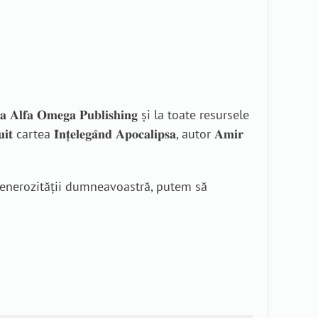
𝐀𝐥𝐟𝐚 𝐎𝐦𝐞𝐠𝐚 𝐏𝐮𝐛𝐥𝐢𝐬𝐡𝐢𝐧𝐠 și la toate resursele
𝐈̂𝐧𝐭̦𝐞𝐥𝐞𝐠𝐚̂𝐧𝐝 𝐀𝐩𝐨𝐜𝐚𝐥𝐢𝐩𝐬𝐚, autor 𝐀𝐦𝐢𝐫
generozității dumneavoastră, putem să