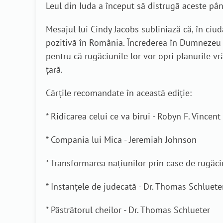
Leul din Iuda a început să distrugă aceste pânz
Mesajul lui Cindy Jacobs subliniază că, în ciu
pozitivă în România. Încrederea în Dumnezeu și
pentru că rugăciunile lor vor opri planurile v
țară.
Cărțile recomandate în această ediție:
* Ridicarea celui ce va birui - Robyn F. Vincent
* Compania lui Mica - Jeremiah Johnson
* Transformarea națiunilor prin case de rugăciu
* Instanțele de judecată - Dr. Thomas Schluete
* Păstrătorul cheilor - Dr. Thomas Schlueter