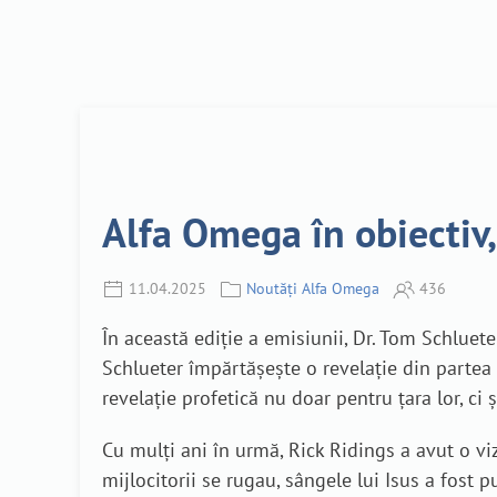
Alfa Omega în obiectiv,
11.04.2025
Noutăți Alfa Omega
436
În această ediție a emisiunii, Dr. Tom Schluet
Schlueter împărtășește o revelație din partea
revelație profetică nu doar pentru țara lor, ci
Cu mulți ani în urmă, Rick Ridings a avut o v
mijlocitorii se rugau, sângele lui Isus a fost pu