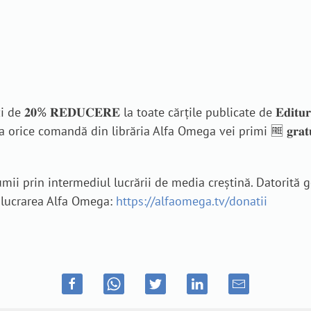
iciezi de 𝟐𝟎% 𝐑𝐄𝐃𝐔𝐂𝐄𝐑𝐄 la toate cărțile publicate de 𝐄𝐝𝐢𝐭𝐮𝐫𝐚 
, la orice comandă din librăria Alfa Omega vei primi 🆓 𝐠𝐫𝐚𝐭𝐮𝐢𝐭 cartea 
ii prin intermediul lucrării de media creștină. Datorită 
n lucrarea Alfa Omega:
https://alfaomega.tv/donatii