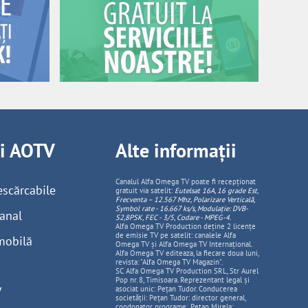
ii AOTV
Alte informații
Canalul Alfa Omega TV poate fi recepționat
escărcabile
gratuit via satelit:
Eutelsat 16A, 16 grade Est,
Frecventa – 12.567 Mhz, Polarizare
Vertica
lă,
Symbol rate - 16.667 ks/s, Modulație: DVB-
anal
S2,8PSK, FEC - 3/5, Codare - MPEG-4
.
Alfa Omega TV Production deține 2 licențe
de emisie TV pe satelit: canalele Alfa
mobilă
Omega TV și Alfa Omega TV Internațional.
Alfa Omega TV editeaza, la fiecare doua luni,
revista: "Alfa Omega TV Magazin".
SC Alfa Omega TV Production SRL, Str Aurel
Pop nr. 8, Timisoara. Reprezentant legal și
V
asociat unic: Pețan Tudor. Conducerea
societății: Pețan Tudor: director general,
coodonator programe; Pețan Mirela: