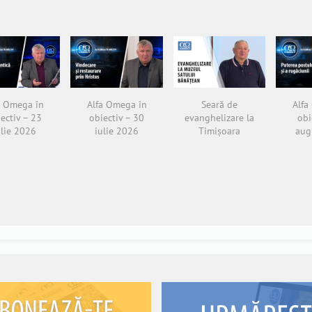
a Omega în
Alfa Omega în
Seară de
Alfa
ectiv – 23
obiectiv – 30
evanghelizare la
obi
ulie 2026
iulie 2026
Timișoara
aug