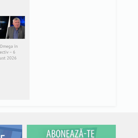
 Omega în
ectiv – 6
ust 2026