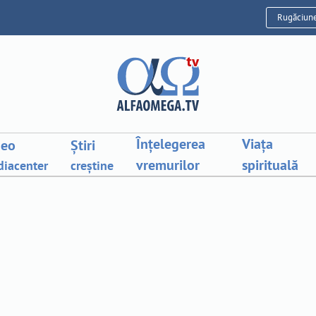
Rugăciun
Înțelegerea
Viața
deo
Știri
vremurilor
spirituală
iacenter
creștine