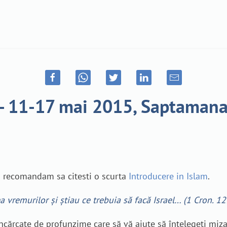
 - 11-17 mai 2015, Saptamana
i recomandam sa citesti o scurta
Introducere in Islam
.
ea vremurilor şi ştiau ce trebuia să facă Israel… (1 Cron. 12
ărcate de profunzime care să vă ajute să înțelegeți miza s