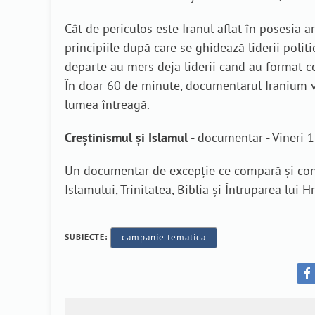
Cât de periculos este Iranul aflat în posesia 
principiile după care se ghidează liderii poli
departe au mers deja liderii cand au format c
În doar 60 de minute, documentarul Iranium vă
lumea întreagă.
Creștinismul și Islamul
- documentar - Vineri 
Un documentar de excepție ce compară și con
Islamului, Trinitatea, Biblia și Întruparea lui H
SUBIECTE:
campanie tematica