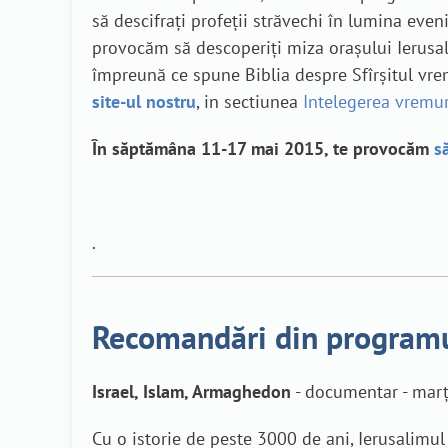
să descifrați profeții străvechi în lumina eve
provocăm să descoperiți miza orașului Ierusali
împreună ce spune Biblia despre Sfîrșitul vr
site-ul nostru
, in sectiunea
Intelegerea vremur
În săptămâna 11-17 mai 2015, te provocăm
s
.
Recomandări din program
Israel, Islam, Armaghedon
- documentar - marț
Cu o istorie de peste 3000 de ani, Ierusalimul 