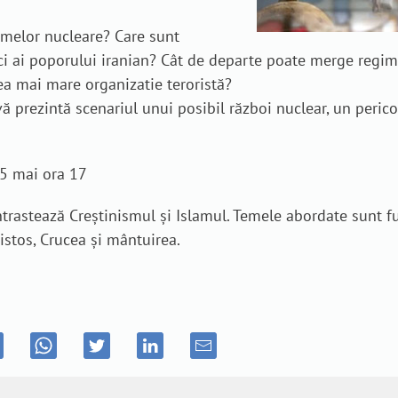
armelor nucleare? Care sunt
tici ai poporului iranian? Cât de departe poate merge regim
ea mai mare organizatie teroristă?
 prezintă scenariul unui posibil război nuclear, un perico
15 mai ora 17
trastează Creștinismul și Islamul. Temele abordate sunt 
ristos, Crucea și mântuirea.