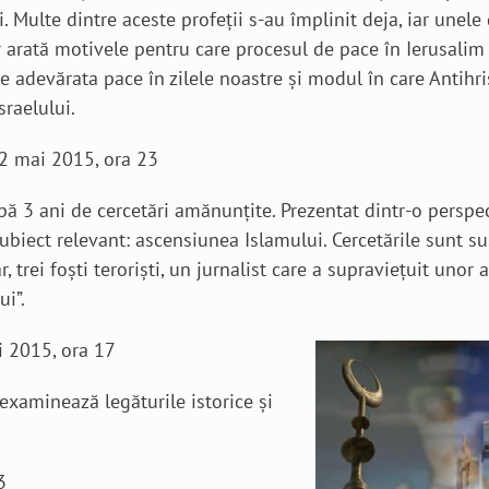
. Multe dintre aceste profeții s-au împlinit deja, iar unele 
 arată motivele pentru care procesul de pace în Ierusalim 
 adevărata pace în zilele noastre și modul în care Antihri
sraelului.
12 mai 2015, ora 23
ă 3 ani de cercetări amănunțite. Prezentat dintr-o perspe
biect relevant: ascensiunea Islamului. Cercetările sunt su
 trei foști teroriști, un jurnalist care a supraviețuit unor 
ui”.
i 2015, ora 17
 examinează legăturile istorice și
3