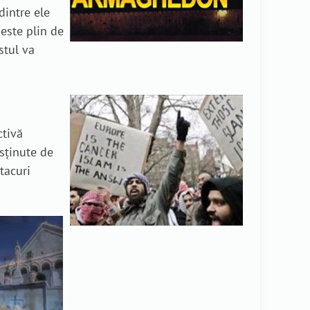
dintre ele
este plin de
stul va
ctivă
sținute de
atacuri