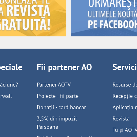
peciale
Fii partener AO
Servic
găciune?
Partener AOTV
Resurse d
rwall
Proiecte - fii parte
Recepție c
Donații - card bancar
Aplicația 
3,5% din impozit -
Revistă
Persoane
Tu și AOT