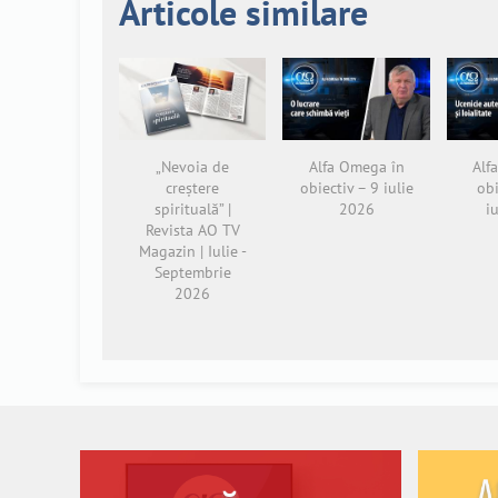
Articole similare
„Nevoia de
Alfa Omega în
Alf
creștere
obiectiv – 9 iulie
obi
spirituală” |
2026
i
Revista AO TV
Magazin | Iulie -
Septembrie
2026