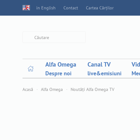
in English
Contact
Cartea Cărților
Type 2 or more characters for
results.
Alfa Omega
Canal TV
Vi
Despre noi
live&emisiuni
Med
Acasă
Alfa Omega
Noutăți Alfa Omega TV