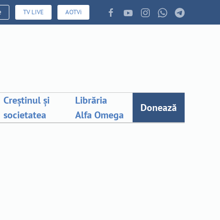
e
TV LIVE
AOTVi
Creștinul și
Librăria
Donează
societatea
Alfa Omega