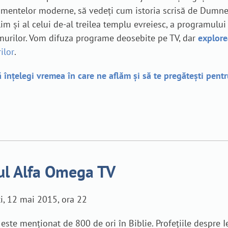
nimentelor moderne, să vedeți cum istoria scrisă de Dumnez
m și al celui de-al treilea templu evreiesc, a programului
emurilor. Vom difuza programe deosebite pe TV, dar
explore
ilor
.
ă înțelegi vremea în care ne aflăm și să te pregătești pentr
ul Alfa Omega TV
i, 12 mai 2015, ora 22
este menționat de 800 de ori în Biblie. Profețiile despre I