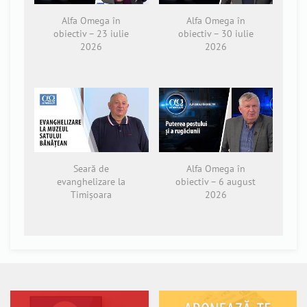
Alfa Omega în
Alfa Omega în
obiectiv – 23 iulie
obiectiv – 30 iulie
2026
2026
Seară de
Alfa Omega în
evanghelizare la
obiectiv – 6 august
Timișoara
2026