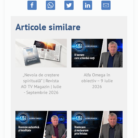
Articole similare
„Nevoia de creștere
Alfa Omega în
spirituală” | Revista
obiectiv – 9 iulie
AO TV Magazin | Iulie
2026
- Septembrie 2026