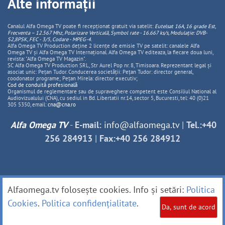
Alte informații
Canalul Alfa Omega TV poate fi recepționat gratuit via satelit:
Eutelsat 16A, 16 grade Est,
Frecventa – 12.567 Mhz, Polarizare
Vertica
lă, Symbol rate - 16.667 ks/s, Modulație: DVB-
S2,8PSK, FEC - 3/5, Codare - MPEG-4
.
Alfa Omega TV Production deține 2 licențe de emisie TV pe satelit: canalele Alfa
Omega TV și Alfa Omega TV Internațional. Alfa Omega TV editeaza, la fiecare doua luni,
revista: "Alfa Omega TV Magazin".
SC Alfa Omega TV Production SRL, Str Aurel Pop nr. 8, Timisoara. Reprezentant legal și
asociat unic: Pețan Tudor. Conducerea societății: Pețan Tudor: director general,
coodonator programe; Pețan Mirela: director executiv;
Cod de conduită profesională
Organismul de reglementare sau de supraveghere competent este Consiliul National al
Audiovizualului (CNA), cu sediul in Bd. Libertatii nr.14, sector 5, Bucuresti, tel: 40 (0)21
305 5350, email:
cna@cna.ro
Alfa Omega TV
-
E-mail:
info@alfaomega.tv
|
Tel.:+40
256 284913
|
Fax:+40 256 284912
Alfaomega.tv folosește cookies. Info și setări:
Politica
Cookies
.
Politica confidențialitate
.
Da, sunt de acord