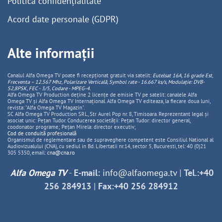
Politică confidențialitate
Acord date personale (GDPR)
Alte informații
Canalul Alfa Omega TV poate fi recepționat gratuit via satelit:
Eutelsat 16A, 16 grade Est,
Frecventa – 12.567 Mhz, Polarizare
Vertica
lă, Symbol rate - 16.667 ks/s, Modulație: DVB-
S2,8PSK, FEC - 3/5, Codare - MPEG-4
.
Alfa Omega TV Production deține 2 licențe de emisie TV pe satelit: canalele Alfa
Omega TV și Alfa Omega TV Internațional. Alfa Omega TV editeaza, la fiecare doua luni,
revista: "Alfa Omega TV Magazin".
SC Alfa Omega TV Production SRL, Str Aurel Pop nr. 8, Timisoara. Reprezentant legal și
asociat unic: Pețan Tudor. Conducerea societății: Pețan Tudor: director general,
coodonator programe; Pețan Mirela: director executiv;
Cod de conduită profesională
Organismul de reglementare sau de supraveghere competent este Consiliul National al
Audiovizualului (CNA), cu sediul in Bd. Libertatii nr.14, sector 5, Bucuresti, tel: 40 (0)21
305 5350, email:
cna@cna.ro
Alfa Omega TV
-
E-mail:
info@alfaomega.tv
|
Tel.:+40
256 284913
|
Fax:+40 256 284912