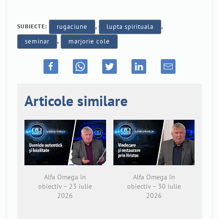
SUBIECTE:
rugaciune
,
lupta spirituala
,
seminar
,
marjorie cole
Articole similare
Alfa Omega în
Alfa Omega în
obiectiv – 23 iulie
obiectiv – 30 iulie
2026
2026