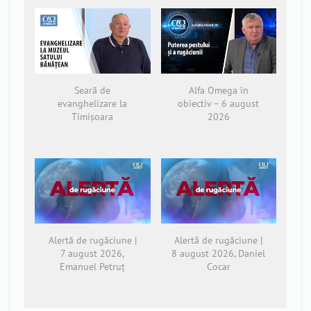
Seară de
Alfa Omega în
evanghelizare la
obiectiv – 6 august
Timișoara
2026
Alertă de rugăciune |
Alertă de rugăciune |
7 august 2026,
8 august 2026, Daniel
Emanuel Petruț
Cocar