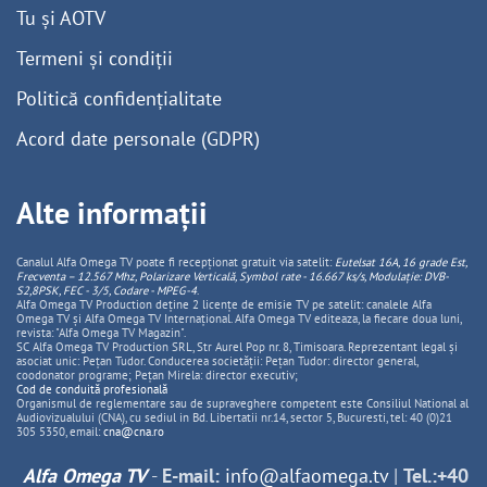
Tu și AOTV
Termeni și condiții
Politică confidențialitate
Acord date personale (GDPR)
Alte informații
Canalul Alfa Omega TV poate fi recepționat gratuit via satelit:
Eutelsat 16A, 16 grade Est,
Frecventa – 12.567 Mhz, Polarizare
Vertica
lă, Symbol rate - 16.667 ks/s, Modulație: DVB-
S2,8PSK, FEC - 3/5, Codare - MPEG-4
.
Alfa Omega TV Production deține 2 licențe de emisie TV pe satelit: canalele Alfa
Omega TV și Alfa Omega TV Internațional. Alfa Omega TV editeaza, la fiecare doua luni,
revista: "Alfa Omega TV Magazin".
SC Alfa Omega TV Production SRL, Str Aurel Pop nr. 8, Timisoara. Reprezentant legal și
asociat unic: Pețan Tudor. Conducerea societății: Pețan Tudor: director general,
coodonator programe; Pețan Mirela: director executiv;
Cod de conduită profesională
Organismul de reglementare sau de supraveghere competent este Consiliul National al
Audiovizualului (CNA), cu sediul in Bd. Libertatii nr.14, sector 5, Bucuresti, tel: 40 (0)21
305 5350, email:
cna@cna.ro
Alfa Omega TV
-
E-mail:
info@alfaomega.tv
|
Tel.:+40