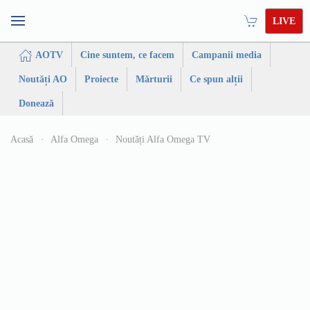
LIVE
AOTV
Cine suntem, ce facem
Campanii media
Noutăți AO
Proiecte
Mărturii
Ce spun alții
Donează
Acasă
Alfa Omega
Noutăți Alfa Omega TV