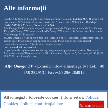
Alte informații
Canalul Alfa Omega TV poate fi recepționat gratuit via satelit:
Eutelsat 16A, 16 grade Est,
Frecventa – 12.567 Mhz, Polarizare
Vertica
lă, Symbol rate - 16.667 ks/s, Modulație:
DVB-S2,8PSK, FEC - 3/5, Codare - MPEG-4
.
Alfa Omega TV Production deține 2 licențe de emisie TV pe satelit: canalele Alfa Omega
TV și Alfa Omega TV Internațional. Alfa Omega TV editeaza, la fiecare doua luni, revista:
"Alfa Omega TV Magazin".
SC Alfa Omega TV Production SRL, Str Aurel Pop nr. 8, Timisoara. Reprezentant legal și
asociat unic: Pețan Tudor. Conducerea societății: Pețan Tudor: director general,
coodonator programe; Pețan Mirela: director executiv;
Cod de conduită profesională
Organismul de reglementare sau de supraveghere competent este Consiliul National al
Audiovizualului (CNA), cu sediul in Bd. Libertatii nr.14, sector 5, Bucuresti, tel: 40 (0)21
305 5350, email:
cna@cna.ro
Alfa Omega TV
-
E-mail:
info@alfaomega.tv
|
Tel.:+40
256 284913
|
Fax:+40 256 284912
Alfaomega.tv folosește cookies. Info și setări:
Politica
Cookies
.
Politica confidențialitate
.
Da, sunt de acord