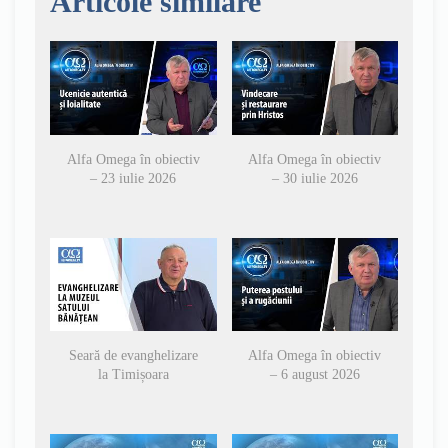
Articole similare
Alfa Omega în obiectiv
Alfa Omega în obiectiv
– 23 iulie 2026
– 30 iulie 2026
Seară de evanghelizare
Alfa Omega în obiectiv
la Timișoara
– 6 august 2026