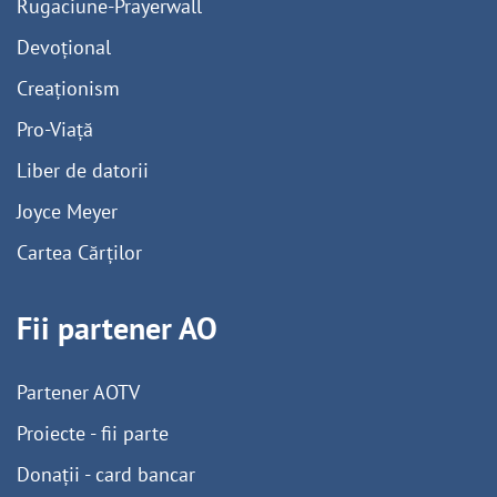
Rugaciune-Prayerwall
Devoțional
Creaționism
Pro-Viață
Liber de datorii
Joyce Meyer
Cartea Cărților
Fii partener AO
Partener AOTV
Proiecte - fii parte
Donații - card bancar