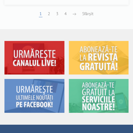
1
2
3
4
Sfârșit