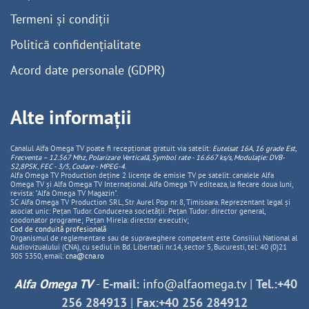
Termeni și condiții
Politică confidențialitate
Acord date personale (GDPR)
Alte informații
Canalul Alfa Omega TV poate fi recepționat gratuit via satelit:
Eutelsat 16A, 16 grade Est,
Frecventa – 12.567 Mhz, Polarizare
Vertica
lă, Symbol rate - 16.667 ks/s, Modulație: DVB-
S2,8PSK, FEC - 3/5, Codare - MPEG-4
.
Alfa Omega TV Production deține 2 licențe de emisie TV pe satelit: canalele Alfa
Omega TV și Alfa Omega TV Internațional. Alfa Omega TV editeaza, la fiecare doua luni,
revista: "Alfa Omega TV Magazin".
SC Alfa Omega TV Production SRL, Str Aurel Pop nr. 8, Timisoara. Reprezentant legal și
asociat unic: Pețan Tudor. Conducerea societății: Pețan Tudor: director general,
coodonator programe; Pețan Mirela: director executiv;
Cod de conduită profesională
Organismul de reglementare sau de supraveghere competent este Consiliul National al
Audiovizualului (CNA), cu sediul in Bd. Libertatii nr.14, sector 5, Bucuresti, tel: 40 (0)21
305 5350, email:
cna@cna.ro
Alfa Omega TV
-
E-mail:
info@alfaomega.tv
|
Tel.:+40
256 284913
|
Fax:+40 256 284912