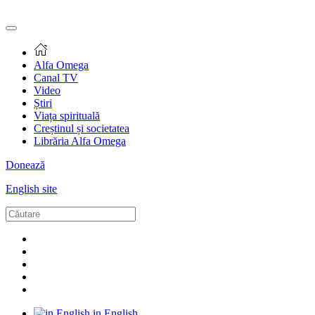
Alfa Omega
Canal TV
Video
Știri
Viața spirituală
Creștinul și societatea
Librăria Alfa Omega
Donează
English site
in English