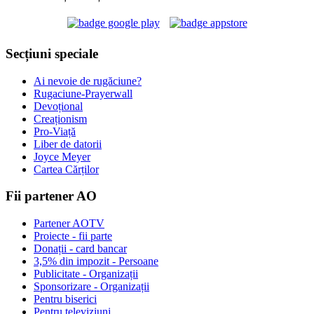
Secțiuni speciale
Ai nevoie de rugăciune?
Rugaciune-Prayerwall
Devoțional
Creaționism
Pro-Viață
Liber de datorii
Joyce Meyer
Cartea Cărților
Fii partener AO
Partener AOTV
Proiecte - fii parte
Donații - card bancar
3,5% din impozit - Persoane
Publicitate - Organizații
Sponsorizare - Organizații
Pentru biserici
Pentru televiziuni