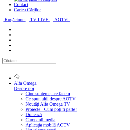
Contact
Cartea Cărților
Rugăciune
TV LIVE
AOTVi
Alfa Omega
Despre noi
Cine suntem și ce facem
Ce spun alții despre AOTV
Noutăți Alfa Omega TV
Proiecte - Cum poți fi parte?
Donează
Campanii media
Aplicația mobilă AOTV