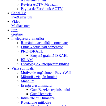
Newsletter email
Revista AOTV Magazin
Pagina de Facebook AOTV
Canal TV
live&emisiuni
Video
Mediacenter
Știri
creștine
Înțelegerea vremurilor
România - actualități comentate
Lume - actualități comentate
PRO-ISRAEL
Broșură gratuită ISRAEL
ISLAM
Escatologie - Interpretare biblică
Viața spirituală
Motive de rugăciune - PrayerWall
Mărturii - vieți în lumină
Mântuire
Esența creștinismului
Curs Bazele creștinismului
Curs Ucenicie
Intimitate cu Dumnezeu
Rugăciune-mijlocire