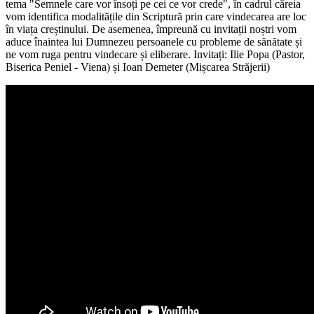
tema "Semnele care vor însoți pe cei ce vor crede", în cadrul căreia
vom identifica modalitățile din Scriptură prin care vindecarea are loc
în viața creștinului. De asemenea, împreună cu invitații noștri vom
aduce înaintea lui Dumnezeu persoanele cu probleme de sănătate și
ne vom ruga pentru vindecare și eliberare. Invitați: Ilie Popa (Pastor,
Biserica Peniel - Viena) și
Ioan Demeter (
Mișcarea Străjerii)