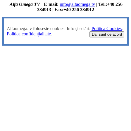
Alfa Omega TV
-
E-mail:
info@alfaomega.tv
|
Tel.:+40 256
284913
|
Fax:+40 256 284912
Alfaomega.tv folosește cookies. Info și setări:
Politica Cookies
.
Politica confidențialitate
.
Da, sunt de acord