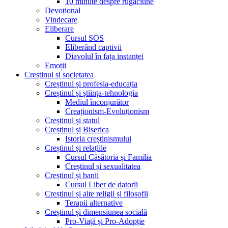
10 minute despre rugăciune
Devoțional
Vindecare
Eliberare
Cursul SOS
Eliberând captivii
Diavolul în fața instanței
Emoții
Creștinul și societatea
Creștinul și profesia-educația
Creștinul și știința-tehnologia
Mediul înconjurător
Creaționism-Evoluționism
Creștinul și statul
Creștinul și Biserica
Istoria creștinismului
Creștinul și relațiile
Cursul Căsătoria și Familia
Creștinul și sexualitatea
Creștinul și banii
Cursul Liber de datorii
Creștinul și alte religii și filosofii
Terapii alternative
Creștinul și dimensiunea socială
Pro-Viață și Pro-Adopție