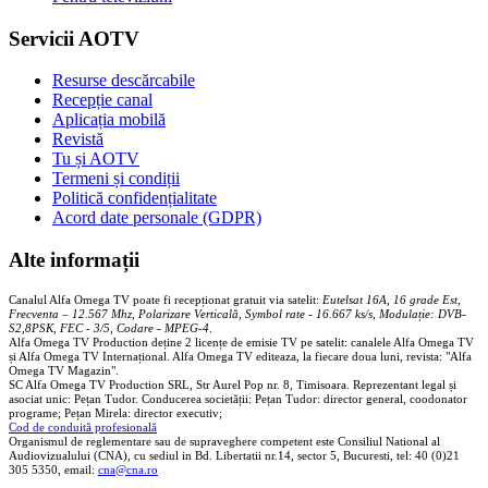
Servicii AOTV
Resurse descărcabile
Recepție canal
Aplicația mobilă
Revistă
Tu și AOTV
Termeni și condiții
Politică confidențialitate
Acord date personale (GDPR)
Alte informații
Canalul Alfa Omega TV poate fi recepționat gratuit via satelit:
Eutelsat 16A, 16 grade Est,
Frecventa – 12.567 Mhz, Polarizare
Vertica
lă, Symbol rate - 16.667 ks/s, Modulație: DVB-
S2,8PSK, FEC - 3/5, Codare - MPEG-4
.
Alfa Omega TV Production deține 2 licențe de emisie TV pe satelit: canalele Alfa Omega TV
și Alfa Omega TV Internațional. Alfa Omega TV editeaza, la fiecare doua luni, revista: "Alfa
Omega TV Magazin".
SC Alfa Omega TV Production SRL, Str Aurel Pop nr. 8, Timisoara. Reprezentant legal și
asociat unic: Pețan Tudor. Conducerea societății: Pețan Tudor: director general, coodonator
programe; Pețan Mirela: director executiv;
Cod de conduită profesională
Organismul de reglementare sau de supraveghere competent este Consiliul National al
Audiovizualului (CNA), cu sediul in Bd. Libertatii nr.14, sector 5, Bucuresti, tel: 40 (0)21
305 5350, email:
cna@cna.ro