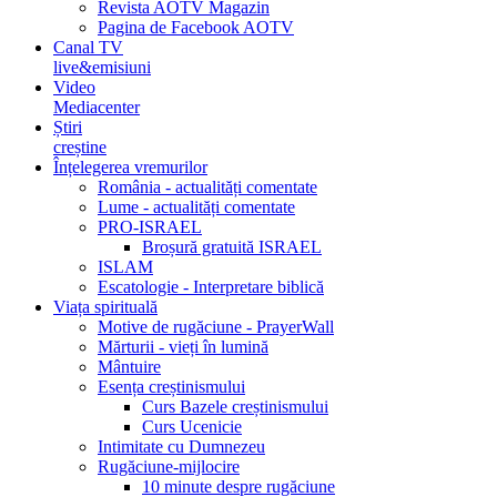
Revista AOTV Magazin
Pagina de Facebook AOTV
Canal TV
live&emisiuni
Video
Mediacenter
Știri
creștine
Înțelegerea vremurilor
România - actualități comentate
Lume - actualități comentate
PRO-ISRAEL
Broșură gratuită ISRAEL
ISLAM
Escatologie - Interpretare biblică
Viața spirituală
Motive de rugăciune - PrayerWall
Mărturii - vieți în lumină
Mântuire
Esența creștinismului
Curs Bazele creștinismului
Curs Ucenicie
Intimitate cu Dumnezeu
Rugăciune-mijlocire
10 minute despre rugăciune