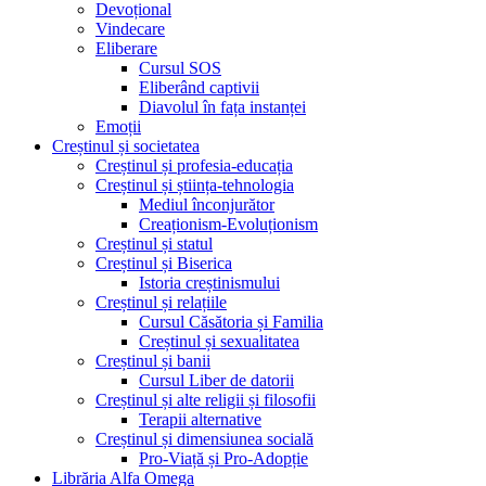
Devoțional
Vindecare
Eliberare
Cursul SOS
Eliberând captivii
Diavolul în fața instanței
Emoții
Creștinul și societatea
Creștinul și profesia-educația
Creștinul și știința-tehnologia
Mediul înconjurător
Creaționism-Evoluționism
Creștinul și statul
Creștinul și Biserica
Istoria creștinismului
Creștinul și relațiile
Cursul Căsătoria și Familia
Creștinul și sexualitatea
Creștinul și banii
Cursul Liber de datorii
Creștinul și alte religii și filosofii
Terapii alternative
Creștinul și dimensiunea socială
Pro-Viață și Pro-Adopție
Librăria Alfa Omega