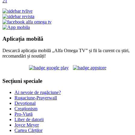
21
Aplicația mobilă
Descarcă aplicația mobilă „Alfa Omega TV” și fii la curent cu știri,
recomandări și noutăți!
Secțiuni speciale
Ai nevoie de rugăciune?
Rugaciune-Prayerwall
Devoțional
Creaționism
Pro-Viață
Liber de datorii
Joyce Meyer
Cartea Cărților