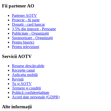
Fii partener AO
Partener AOTV
Proiecte - fii parte
Donații - card bancar
3,5% din impozit - Persoane
Publicitate - Organizații
Sponsorizare - Organizații
Pentru biserici
Pentru televiziuni
Servicii AOTV
Resurse descărcabile
Recepție canal
Aplicația mobilă
Revistă
Tu și AOTV
Termeni și condiții
Politică confidențialitate
Acord date personale (GDPR)
Alte informații