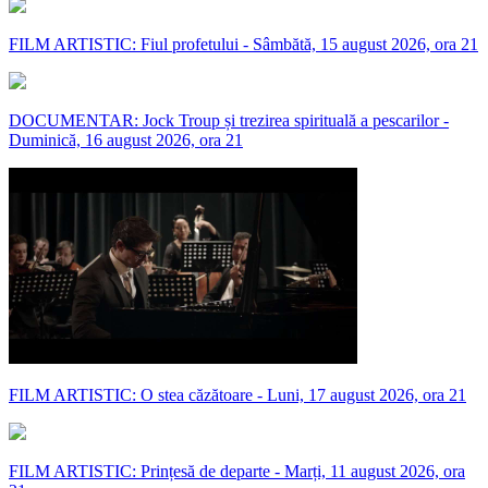
FILM ARTISTIC: Fiul profetului - Sâmbătă, 15 august 2026, ora 21
DOCUMENTAR: Jock Troup și trezirea spirituală a pescarilor -
Duminică, 16 august 2026, ora 21
FILM ARTISTIC: O stea căzătoare - Luni, 17 august 2026, ora 21
FILM ARTISTIC: Prințesă de departe - Marți, 11 august 2026, ora