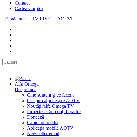
Contact
Cartea Cărților
Rugăciune
TV LIVE
AOTVi
Alfa Omega
Despre noi
Cine suntem și ce facem
Ce spun alții despre AOTV
Noutăți Alfa Omega TV
Proiecte - Cum poți fi parte?
Donează
Campanii media
Aplicația mobilă AOTV
Newsletter email