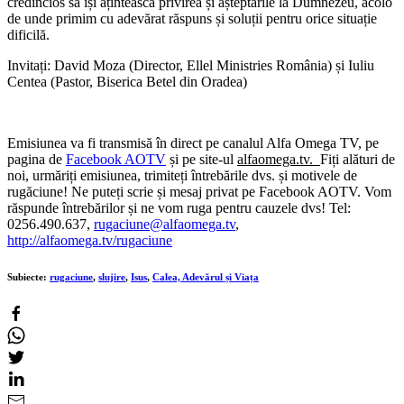
credincios să își ațintească privirea și așteptările la Dumnezeu, acolo
de unde primim cu adevărat răspuns și soluții pentru orice situație
dificilă.
Invitați: David Moza (Director, Ellel Ministries România) și Iuliu
Centea (Pastor, Biserica Betel din Oradea)
Emisiunea va fi transmisă în direct pe canalul Alfa Omega TV, pe
pagina de
Facebook AOTV
și pe site-ul
alfaomega.tv.
Fiți alături de
noi, urmăriți emisiunea, trimiteți întrebările dvs. și motivele de
rugăciune! Ne puteți scrie și mesaj privat pe Facebook AOTV. Vom
răspunde întrebărilor și ne vom ruga pentru cauzele dvs! Tel:
0256.490.637,
rugaciune@alfaomega.tv
,
http://alfaomega.tv/rugaciune
Subiecte:
rugaciune
,
slujire
,
Isus
,
Calea, Adevărul și Viața