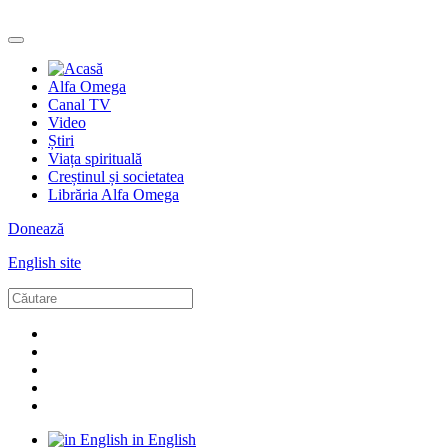
Alfa Omega
Canal TV
Video
Știri
Viața spirituală
Creștinul și societatea
Librăria Alfa Omega
Donează
English site
in English