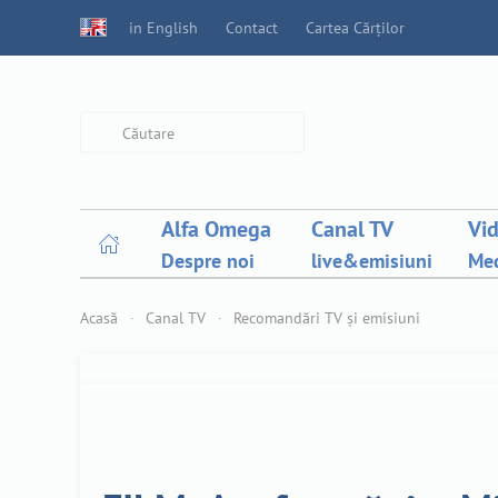
in English
Contact
Cartea Cărților
Type 2 or more characters for
results.
Alfa Omega
Canal TV
Vi
Despre noi
live&emisiuni
Med
Acasă
Canal TV
Recomandări TV și emisiuni