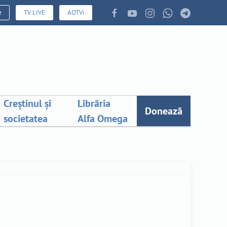
e
TV LIVE
AOTVi
Creștinul și
Librăria
Donează
societatea
Alfa Omega