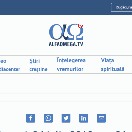
Rugăciun
Înțelegerea
Viața
deo
Știri
vremurilor
spirituală
iacenter
creștine