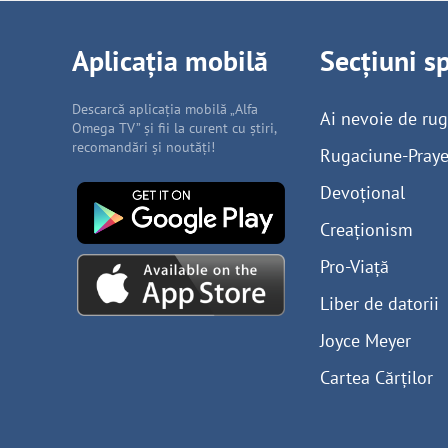
Aplicația mobilă
Secțiuni s
Descarcă aplicația mobilă „Alfa
Ai nevoie de ru
Omega TV” și fii la curent cu știri,
recomandări și noutăți!
Rugaciune-Praye
Devoțional
Creaționism
Pro-Viață
Liber de datorii
Joyce Meyer
Cartea Cărților