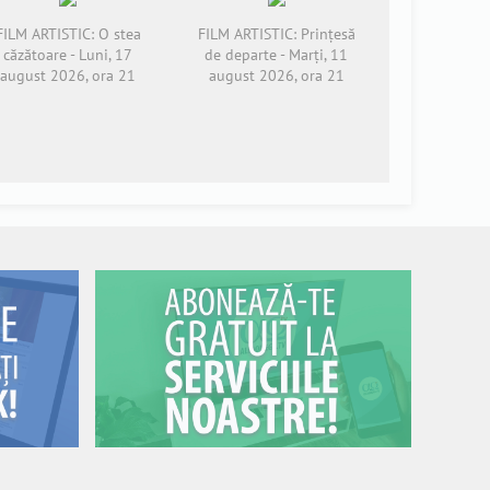
FILM ARTISTIC: O stea
FILM ARTISTIC: Prințesă
căzătoare - Luni, 17
de departe - Marți, 11
august 2026, ora 21
august 2026, ora 21