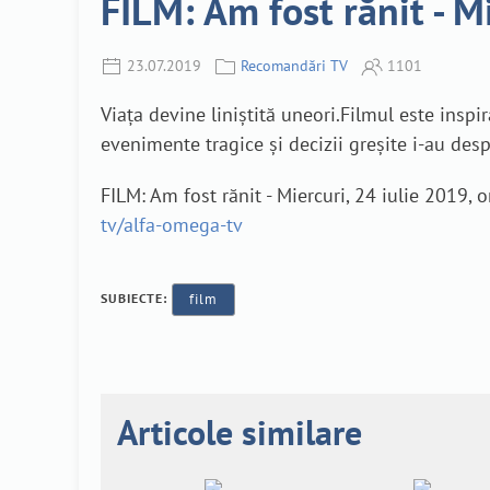
FILM: Am fost rănit - M
23.07.2019
Recomandări TV
1101
Viața devine liniștită uneori.Filmul este inspir
evenimente tragice și decizii greșite i-au desp
FILM: Am fost rănit - Miercuri, 24 iulie 2019,
tv/alfa-omega-tv
SUBIECTE:
film
Articole similare