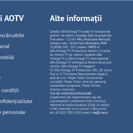
ii AOTV
Alte informații
Canalul Alfa Omega TV poate fi recepționat
escărcabile
gratuit via satelit:
Eutelsat 16A, 16 grade Est,
Frecventa – 12.567 Mhz, Polarizare
Vertica
lă,
Symbol rate - 16.667 ks/s, Modulație: DVB-
anal
S2,8PSK, FEC - 3/5, Codare - MPEG-4
.
Alfa Omega TV Production deține 2 licențe
de emisie TV pe satelit: canalele Alfa
mobilă
Omega TV și Alfa Omega TV Internațional.
Alfa Omega TV editeaza, la fiecare doua luni,
revista: "Alfa Omega TV Magazin".
SC Alfa Omega TV Production SRL, Str Aurel
Pop nr. 8, Timisoara. Reprezentant legal și
V
asociat unic: Pețan Tudor. Conducerea
societății: Pețan Tudor: director general,
coodonator programe; Pețan Mirela:
 condiții
director executiv;
Cod de conduită profesională
Organismul de reglementare sau de
nfidențialitate
supraveghere competent este Consiliul
National al Audiovizualului (CNA), cu sediul
in Bd. Libertatii nr.14, sector 5, Bucuresti,
e personale
tel: 40 (0)21 305 5350, email:
cna@cna.ro