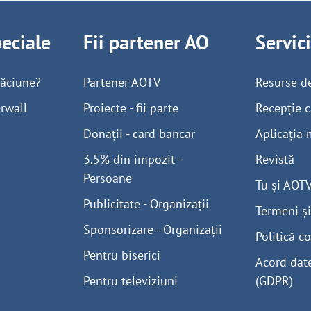
peciale
Fii partener AO
Servic
găciune?
Partener AOTV
Resurse d
rwall
Proiecte - fii parte
Recepție c
Donații - card bancar
Aplicația 
3,5% din impozit -
Revistă
Persoane
Tu și AOT
Publicitate - Organizații
Termeni și
Sponsorizare - Organizații
Politică co
Pentru biserici
Acord dat
Pentru televiziuni
(GDPR)