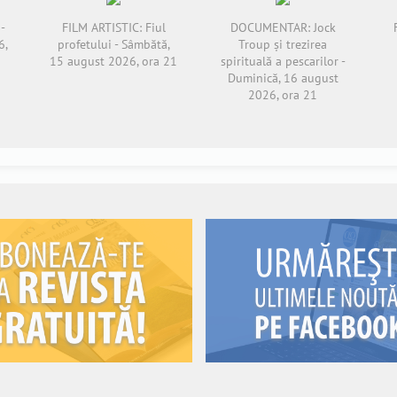
-
FILM ARTISTIC: Fiul
DOCUMENTAR: Jock
6,
profetului - Sâmbătă,
Troup și trezirea
15 august 2026, ora 21
spirituală a pescarilor -
Duminică, 16 august
2026, ora 21