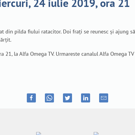
iercuri, 24 iulie 2019, ora 21
at din pilda fiului ratacitor. Doi frați se reunesc și ajung 
ărțit.
 ora 21, la Alfa Omega TV. Urmareste canalul Alfa Omega TV