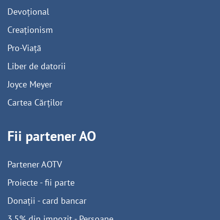
Devoțional
Creaționism
Pro-Viață
Liber de datorii
Joyce Meyer
Cartea Cărților
Fii partener AO
Partener AOTV
Proiecte - fii parte
Donații - card bancar
3,5% din impozit - Persoane