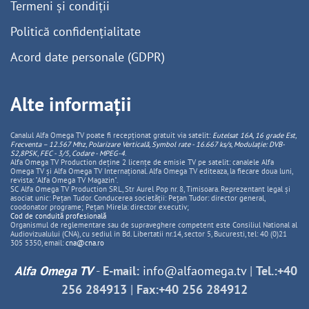
Termeni și condiții
Politică confidențialitate
Acord date personale (GDPR)
Alte informații
Canalul Alfa Omega TV poate fi recepționat gratuit via satelit:
Eutelsat 16A, 16 grade Est,
Frecventa – 12.567 Mhz, Polarizare
Vertica
lă, Symbol rate - 16.667 ks/s, Modulație: DVB-
S2,8PSK, FEC - 3/5, Codare - MPEG-4
.
Alfa Omega TV Production deține 2 licențe de emisie TV pe satelit: canalele Alfa
Omega TV și Alfa Omega TV Internațional. Alfa Omega TV editeaza, la fiecare doua luni,
revista: "Alfa Omega TV Magazin".
SC Alfa Omega TV Production SRL, Str Aurel Pop nr. 8, Timisoara. Reprezentant legal și
asociat unic: Pețan Tudor. Conducerea societății: Pețan Tudor: director general,
coodonator programe; Pețan Mirela: director executiv;
Cod de conduită profesională
Organismul de reglementare sau de supraveghere competent este Consiliul National al
Audiovizualului (CNA), cu sediul in Bd. Libertatii nr.14, sector 5, Bucuresti, tel: 40 (0)21
305 5350, email:
cna@cna.ro
Alfa Omega TV
-
E-mail:
info@alfaomega.tv
|
Tel.:+40
256 284913
|
Fax:+40 256 284912