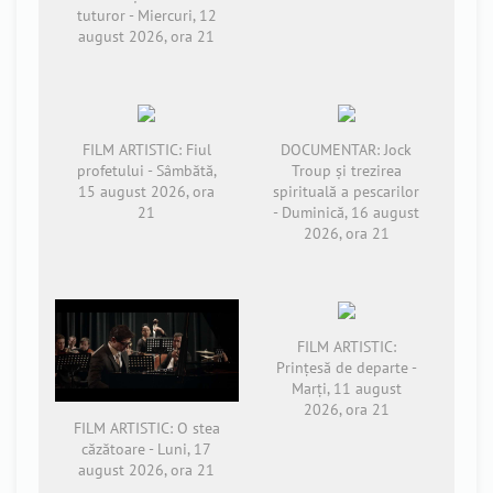
tuturor - Miercuri, 12
august 2026, ora 21
FILM ARTISTIC: Fiul
DOCUMENTAR: Jock
profetului - Sâmbătă,
Troup și trezirea
15 august 2026, ora
spirituală a pescarilor
21
- Duminică, 16 august
2026, ora 21
FILM ARTISTIC:
Prințesă de departe -
Marți, 11 august
2026, ora 21
FILM ARTISTIC: O stea
căzătoare - Luni, 17
august 2026, ora 21