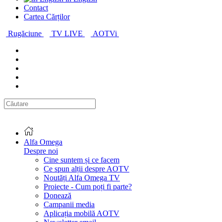
Contact
Cartea Cărților
Rugăciune
TV LIVE
AOTVi
Alfa Omega
Despre noi
Cine suntem și ce facem
Ce spun alții despre AOTV
Noutăți Alfa Omega TV
Proiecte - Cum poți fi parte?
Donează
Campanii media
Aplicația mobilă AOTV