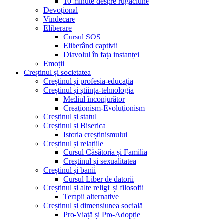
10 minute despre rugăciune
Devoțional
Vindecare
Eliberare
Cursul SOS
Eliberând captivii
Diavolul în fața instanței
Emoții
Creștinul și societatea
Creștinul și profesia-educația
Creștinul și știința-tehnologia
Mediul înconjurător
Creaționism-Evoluționism
Creștinul și statul
Creștinul și Biserica
Istoria creștinismului
Creștinul și relațiile
Cursul Căsătoria și Familia
Creștinul și sexualitatea
Creștinul și banii
Cursul Liber de datorii
Creștinul și alte religii și filosofii
Terapii alternative
Creștinul și dimensiunea socială
Pro-Viață și Pro-Adopție