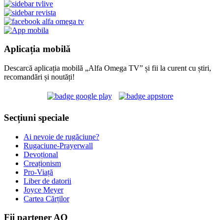
Aplicația mobilă
Descarcă aplicația mobilă „Alfa Omega TV” și fii la curent cu știri,
recomandări și noutăți!
Secțiuni speciale
Ai nevoie de rugăciune?
Rugaciune-Prayerwall
Devoțional
Creaționism
Pro-Viață
Liber de datorii
Joyce Meyer
Cartea Cărților
Fii partener AO