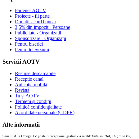
Partener AOTV
Proiecte - fii parte
Donații - card bancar
3,5% din impozit - Persoane
Publicitate - Organizații
Sponsorizare - Organizații
Pentru biserici
Pentru televiziuni
Servicii AOTV
Resurse descărcabile
Recepție canal
Aplicația mobilă
Revistă
Tu și AOTV
Termeni și condiții
Politică confidențialitate
Acord date personale (GDPR)
Alte informații
Canalul Alfa Omega TV poate fi recepționat gratuit via satelit:
Eutelsat 16A, 16 grade Est,