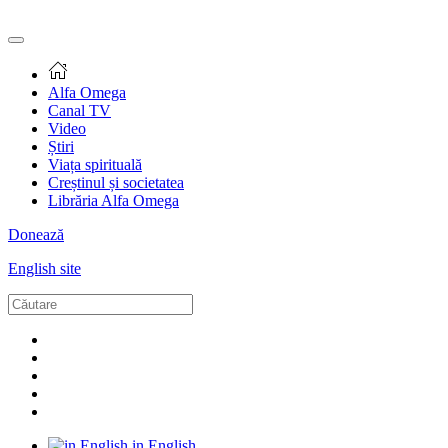
Alfa Omega
Canal TV
Video
Știri
Viața spirituală
Creștinul și societatea
Librăria Alfa Omega
Donează
English site
in English