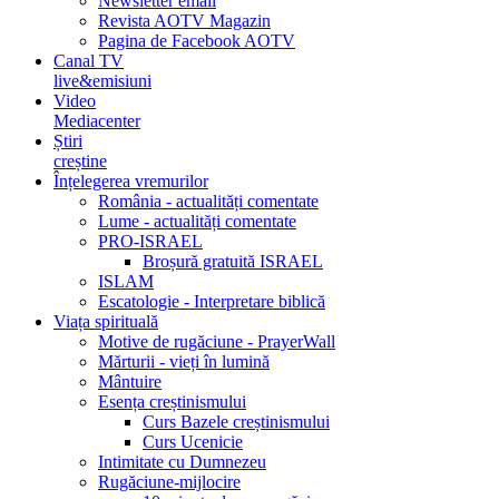
Newsletter email
Revista AOTV Magazin
Pagina de Facebook AOTV
Canal TV
live&emisiuni
Video
Mediacenter
Știri
creștine
Înțelegerea vremurilor
România - actualități comentate
Lume - actualități comentate
PRO-ISRAEL
Broșură gratuită ISRAEL
ISLAM
Escatologie - Interpretare biblică
Viața spirituală
Motive de rugăciune - PrayerWall
Mărturii - vieți în lumină
Mântuire
Esența creștinismului
Curs Bazele creștinismului
Curs Ucenicie
Intimitate cu Dumnezeu
Rugăciune-mijlocire