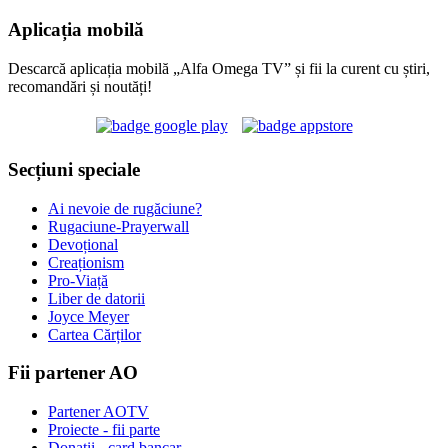
Aplicația mobilă
Descarcă aplicația mobilă „Alfa Omega TV” și fii la curent cu știri,
recomandări și noutăți!
Secțiuni speciale
Ai nevoie de rugăciune?
Rugaciune-Prayerwall
Devoțional
Creaționism
Pro-Viață
Liber de datorii
Joyce Meyer
Cartea Cărților
Fii partener AO
Partener AOTV
Proiecte - fii parte
Donații - card bancar