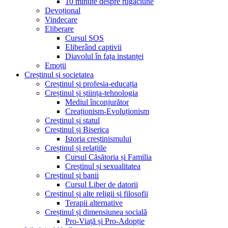
10 minute despre rugăciune
Devoțional
Vindecare
Eliberare
Cursul SOS
Eliberând captivii
Diavolul în fața instanței
Emoții
Creștinul și societatea
Creștinul și profesia-educația
Creștinul și știința-tehnologia
Mediul înconjurător
Creaționism-Evoluționism
Creștinul și statul
Creștinul și Biserica
Istoria creștinismului
Creștinul și relațiile
Cursul Căsătoria și Familia
Creștinul și sexualitatea
Creștinul și banii
Cursul Liber de datorii
Creștinul și alte religii și filosofii
Terapii alternative
Creștinul și dimensiunea socială
Pro-Viață și Pro-Adopție