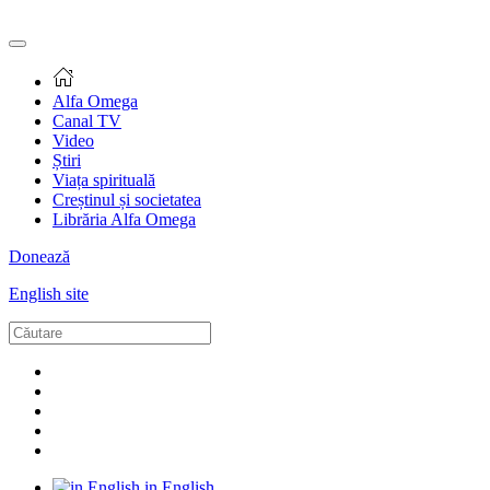
Alfa Omega
Canal TV
Video
Știri
Viața spirituală
Creștinul și societatea
Librăria Alfa Omega
Donează
English site
in English