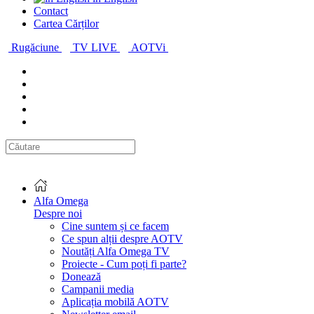
Contact
Cartea Cărților
Rugăciune
TV LIVE
AOTVi
Alfa Omega
Despre noi
Cine suntem și ce facem
Ce spun alții despre AOTV
Noutăți Alfa Omega TV
Proiecte - Cum poți fi parte?
Donează
Campanii media
Aplicația mobilă AOTV