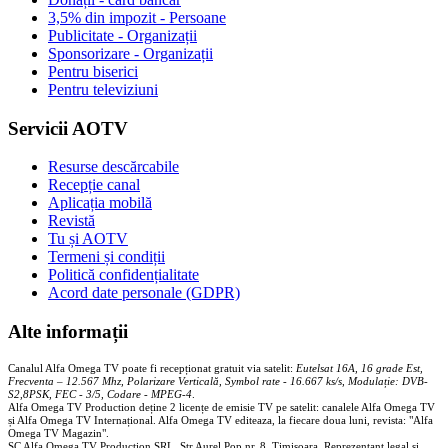
3,5% din impozit - Persoane
Publicitate - Organizații
Sponsorizare - Organizații
Pentru biserici
Pentru televiziuni
Servicii AOTV
Resurse descărcabile
Recepție canal
Aplicația mobilă
Revistă
Tu și AOTV
Termeni și condiții
Politică confidențialitate
Acord date personale (GDPR)
Alte informații
Canalul Alfa Omega TV poate fi recepționat gratuit via satelit:
Eutelsat 16A, 16 grade Est,
Frecventa – 12.567 Mhz, Polarizare
Vertica
lă, Symbol rate - 16.667 ks/s, Modulație: DVB-
S2,8PSK, FEC - 3/5, Codare - MPEG-4
.
Alfa Omega TV Production deține 2 licențe de emisie TV pe satelit: canalele Alfa Omega TV
și Alfa Omega TV Internațional. Alfa Omega TV editeaza, la fiecare doua luni, revista: "Alfa
Omega TV Magazin".
SC Alfa Omega TV Production SRL, Str Aurel Pop nr. 8, Timisoara. Reprezentant legal și