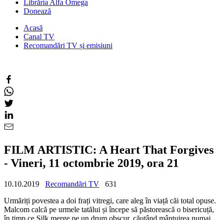
Librăria Alfa Omega
Donează
Acasă
Canal TV
Recomandări TV și emisiuni
FILM ARTISTIC: A Heart That Forgives
- Vineri, 11 octombrie 2019, ora 21
10.10.2019
Recomandări TV
631
Urmăriți povestea a doi frați vitregi, care aleg în viață căi total opuse.
Malcom calcă pe urmele tatălui și începe să păstorească o bisericuță,
în timp ce Silk merge pe un drum obscur, căutând mântuirea numai