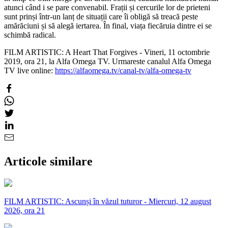
atunci când i se pare convenabil. Frații și cercurile lor de prieteni
sunt prinși într-un lanț de situații care îi obligă să treacă peste
amărăciuni și să alegă iertarea. În final, viața fiecăruia dintre ei se
schimbă radical.
FILM ARTISTIC: A Heart That Forgives - Vineri, 11 octombrie
2019, ora 21, la Alfa Omega TV. Urmareste canalul Alfa Omega
TV live online:
https://alfaomega.tv/canal-tv/alfa-omega-tv
Articole similare
FILM ARTISTIC: Ascunși în văzul tuturor - Miercuri, 12 august
2026, ora 21