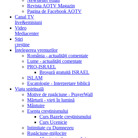
Newsletter email
Revista AOTV Magazin
Pagina de Facebook AOTV
Canal TV
live&emisiuni
Video
Mediacenter
Știri
creștine
Înțelegerea vremurilor
România - actualități comentate
Lume - actualități comentate
PRO-ISRAEL
Broșură gratuită ISRAEL
ISLAM
Escatologie - Interpretare biblică
Viața spirituală
Motive de rugăciune - PrayerWall
Mărturii - vieți în lumină
Mântuire
Esența creștinismului
Curs Bazele creștinismului
Curs Ucenicie
Intimitate cu Dumnezeu
Rugăciune-mijlocire