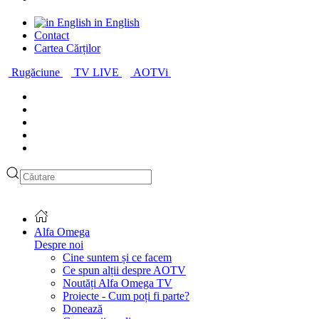
in English
Contact
Cartea Cărților
Rugăciune
TV LIVE
AOTVi
Alfa Omega
Despre noi
Cine suntem și ce facem
Ce spun alții despre AOTV
Noutăți Alfa Omega TV
Proiecte - Cum poți fi parte?
Donează