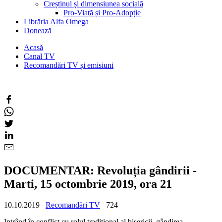
Creștinul și dimensiunea socială
Pro-Viață și Pro-Adopție
Librăria Alfa Omega
Donează
Acasă
Canal TV
Recomandări TV și emisiuni
DOCUMENTAR: Revoluția gândirii -
Marti, 15 octombrie 2019, ora 21
10.10.2019
Recomandări TV
724
Intrând în conflict cu rolul tradițional al bisericii, gândirea