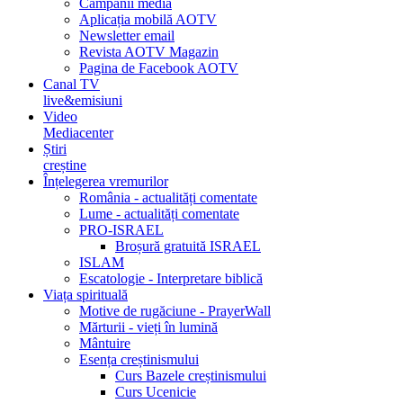
Campanii media
Aplicația mobilă AOTV
Newsletter email
Revista AOTV Magazin
Pagina de Facebook AOTV
Canal TV
live&emisiuni
Video
Mediacenter
Știri
creștine
Înțelegerea vremurilor
România - actualități comentate
Lume - actualități comentate
PRO-ISRAEL
Broșură gratuită ISRAEL
ISLAM
Escatologie - Interpretare biblică
Viața spirituală
Motive de rugăciune - PrayerWall
Mărturii - vieți în lumină
Mântuire
Esența creștinismului
Curs Bazele creștinismului
Curs Ucenicie