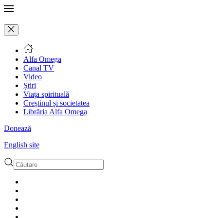
Alfa Omega
Canal TV
Video
Știri
Viața spirituală
Creștinul și societatea
Librăria Alfa Omega
Donează
English site