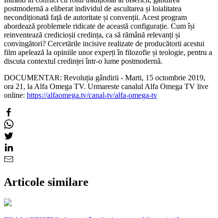
postmodernă a eliberat individul de ascultarea și loialitatea
necondiționată față de autoritate și convenții. Acest program
abordează problemele ridicate de această configurație. Cum își
reinventează credicioșii credința, ca să rămână relevanți și
convingători? Cercetările incisive realizate de producătorii acestui
film apelează la opiniile unor experți în filozofie și teologie, pentru a
discuta contextul credinței într-o lume postmodernă.
DOCUMENTAR: Revoluția gândirii - Marti, 15 octombrie 2019,
ora 21, la Alfa Omega TV. Urmareste canalul Alfa Omega TV live
online:
https://alfaomega.tv/canal-tv/alfa-omega-tv
Articole similare