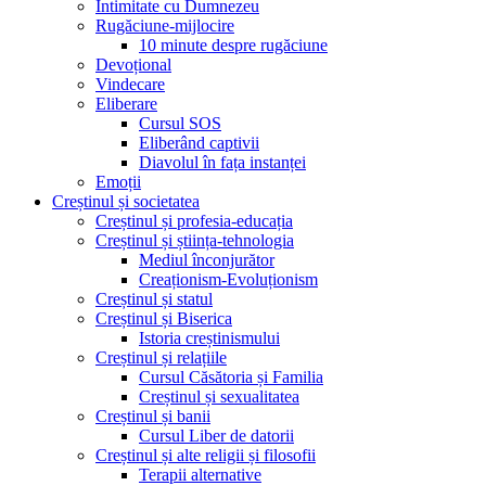
Intimitate cu Dumnezeu
Rugăciune-mijlocire
10 minute despre rugăciune
Devoțional
Vindecare
Eliberare
Cursul SOS
Eliberând captivii
Diavolul în fața instanței
Emoții
Creștinul și societatea
Creștinul și profesia-educația
Creștinul și știința-tehnologia
Mediul înconjurător
Creaționism-Evoluționism
Creștinul și statul
Creștinul și Biserica
Istoria creștinismului
Creștinul și relațiile
Cursul Căsătoria și Familia
Creștinul și sexualitatea
Creștinul și banii
Cursul Liber de datorii
Creștinul și alte religii și filosofii
Terapii alternative