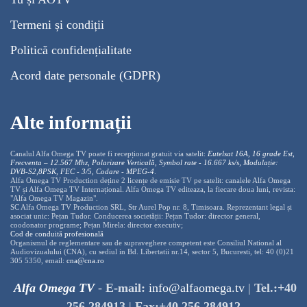
Termeni și condiții
Politică confidențialitate
Acord date personale (GDPR)
Alte informații
Canalul Alfa Omega TV poate fi recepționat gratuit via satelit:
Eutelsat 16A, 16 grade Est,
Frecventa – 12.567 Mhz, Polarizare
Vertica
lă, Symbol rate - 16.667 ks/s, Modulație:
DVB-S2,8PSK, FEC - 3/5, Codare - MPEG-4
.
Alfa Omega TV Production deține 2 licențe de emisie TV pe satelit: canalele Alfa Omega
TV și Alfa Omega TV Internațional. Alfa Omega TV editeaza, la fiecare doua luni, revista:
"Alfa Omega TV Magazin".
SC Alfa Omega TV Production SRL, Str Aurel Pop nr. 8, Timisoara. Reprezentant legal și
asociat unic: Pețan Tudor. Conducerea societății: Pețan Tudor: director general,
coodonator programe; Pețan Mirela: director executiv;
Cod de conduită profesională
Organismul de reglementare sau de supraveghere competent este Consiliul National al
Audiovizualului (CNA), cu sediul in Bd. Libertatii nr.14, sector 5, Bucuresti, tel: 40 (0)21
305 5350, email:
cna@cna.ro
Alfa Omega TV
-
E-mail:
info@alfaomega.tv
|
Tel.:+40
256 284913
|
Fax:+40 256 284912