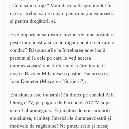
„Cum să mă rog?” Vom discuta despre modul în
care ar trebui să ne rugăm pentru națiunea noastră
și pentru dregătorii ei.
Este important să rostim cuvinte de binecuvântare
peste țara noastră și să ne rugăm pentru cei care o
conduc? Răspunsurile la întrebarea anterioară
precum și la cele pe care le veți adresa
dumneavoastră vor fi oferite de către invitații
noștri:
Răzvan Mihăilescu
(
pastor, Bucureşti
)
şi
Ioan Demeter (Mişcarea "Străjerii").
Emisiunea este
transmisă în direct pe canalul Alfa
Omega TV, pe pagina de Facebook AOTV și pe
site-ul alfaomega.tv. Fiți alături de noi, urmăriți
emisiunea, trimiteți întrebările dumneavoastră și
motivele de rugăciune! Ne puteți scrie și mesaj