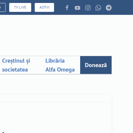
e
TV LIVE
AOTVi
Creștinul și
Librăria
Donează
societatea
Alfa Omega