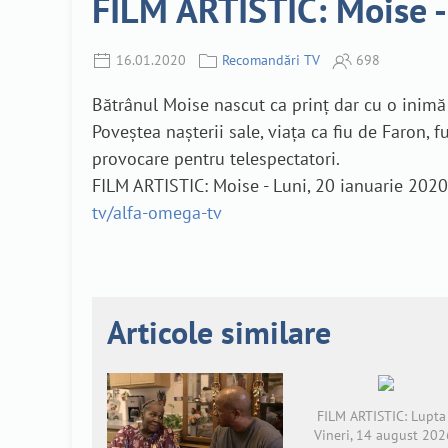
FILM ARTISTIC: Moise -
16.01.2020
Recomandări TV
698
Bătrânul Moise nascut ca prinț dar cu o inimă de
Poveștea nașterii sale, viața ca fiu de Faron, 
provocare pentru telespectatori.
FILM ARTISTIC: Moise - Luni, 20 ianuarie 2020
tv/alfa-omega-tv
Articole similare
FILM ARTISTIC: Lupta 
Vineri, 14 august 202