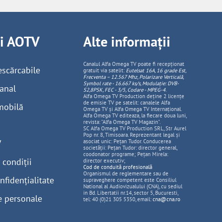
ii AOTV
Alte informații
Canalul Alfa Omega TV poate fi recepționat
escărcabile
gratuit via satelit:
Eutelsat 16A, 16 grade Est,
Frecventa – 12.567 Mhz, Polarizare
Vertica
lă,
Symbol rate - 16.667 ks/s, Modulație: DVB-
anal
S2,8PSK, FEC - 3/5, Codare - MPEG-4
.
Alfa Omega TV Production deține 2 licențe
de emisie TV pe satelit: canalele Alfa
mobilă
Omega TV și Alfa Omega TV Internațional.
Alfa Omega TV editeaza, la fiecare doua luni,
revista: "Alfa Omega TV Magazin".
SC Alfa Omega TV Production SRL, Str Aurel
Pop nr. 8, Timisoara. Reprezentant legal și
V
asociat unic: Pețan Tudor. Conducerea
societății: Pețan Tudor: director general,
coodonator programe; Pețan Mirela:
 condiții
director executiv;
Cod de conduită profesională
Organismul de reglementare sau de
nfidențialitate
supraveghere competent este Consiliul
National al Audiovizualului (CNA), cu sediul
in Bd. Libertatii nr.14, sector 5, Bucuresti,
e personale
tel: 40 (0)21 305 5350, email:
cna@cna.ro