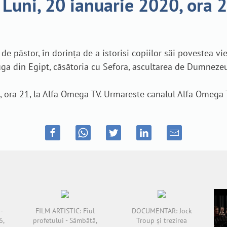
 Luni, 20 ianuarie 2020, ora 
 păstor, în dorința de a istorisi copiilor săi povestea vieț
fuga din Egipt, căsătoria cu Sefora, ascultarea de Dumnezeu
, ora 21, la Alfa Omega TV. Urmareste canalul Alfa Omega 
-
FILM ARTISTIC: Fiul
DOCUMENTAR: Jock
6,
profetului - Sâmbătă,
Troup și trezirea