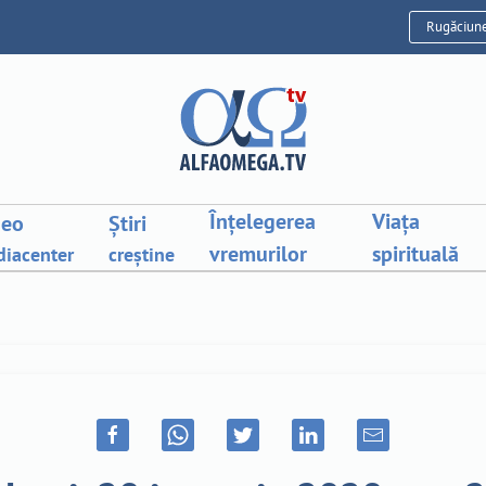
Rugăciun
Înțelegerea
Viața
deo
Știri
vremurilor
spirituală
iacenter
creștine