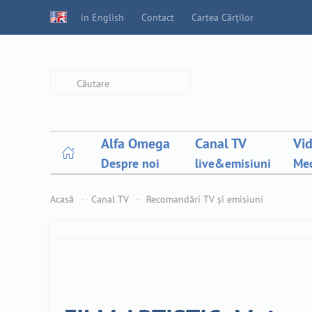
in English
Contact
Cartea Cărților
Type 2 or more characters for
results.
Alfa Omega
Canal TV
Vi
Despre noi
live&emisiuni
Med
Acasă
Canal TV
Recomandări TV și emisiuni