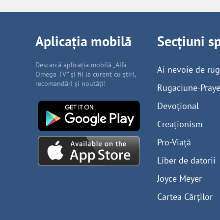
Aplicația mobilă
Secțiuni s
Descarcă aplicația mobilă „Alfa
Ai nevoie de ru
Omega TV” și fii la curent cu știri,
recomandări și noutăți!
Rugaciune-Praye
Devoțional
Creaționism
Pro-Viață
Liber de datorii
Joyce Meyer
Cartea Cărților