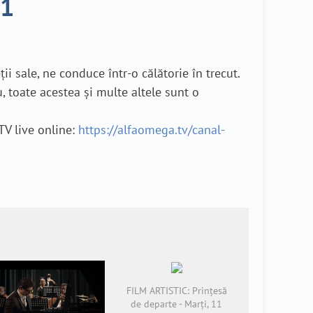
21
ii sale, ne conduce într-o călătorie în trecut.
, toate acestea și multe altele sunt o
TV live online:
https://alfaomega.tv/canal-
FILM ARTISTIC: Prințesă
de departe - Marți, 11