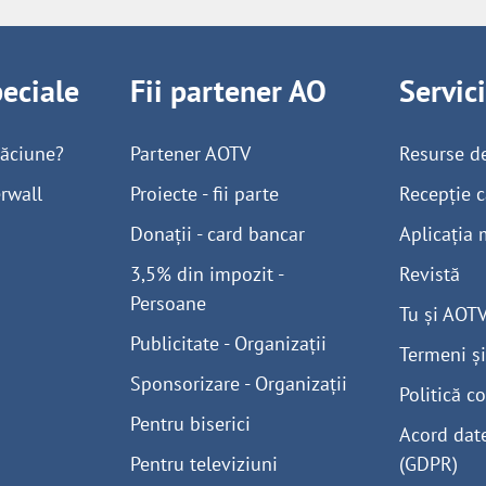
peciale
Fii partener AO
Servic
găciune?
Partener AOTV
Resurse d
rwall
Proiecte - fii parte
Recepție c
Donații - card bancar
Aplicația 
3,5% din impozit -
Revistă
Persoane
Tu și AOT
Publicitate - Organizații
Termeni și
Sponsorizare - Organizații
Politică co
Pentru biserici
Acord dat
Pentru televiziuni
(GDPR)