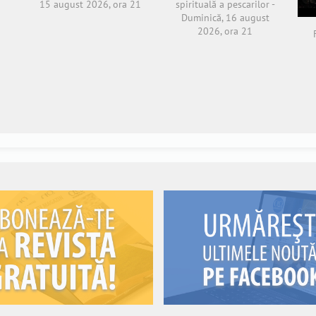
15 august 2026, ora 21
spirituală a pescarilor -
Duminică, 16 august
2026, ora 21