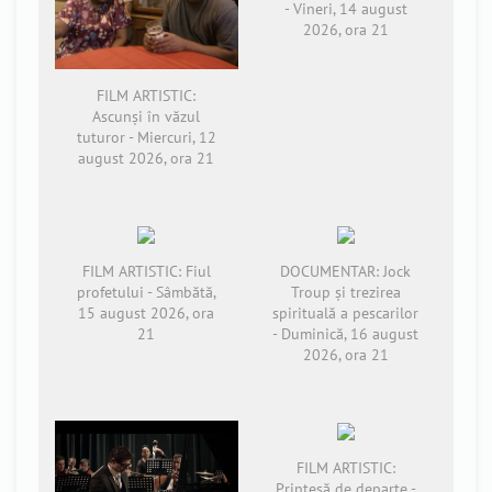
- Vineri, 14 august
2026, ora 21
FILM ARTISTIC:
Ascunși în văzul
tuturor - Miercuri, 12
august 2026, ora 21
FILM ARTISTIC: Fiul
DOCUMENTAR: Jock
profetului - Sâmbătă,
Troup și trezirea
15 august 2026, ora
spirituală a pescarilor
21
- Duminică, 16 august
2026, ora 21
FILM ARTISTIC:
Prințesă de departe -