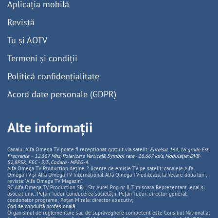
Aplicația mobilă
Revistă
Tu și AOTV
Termeni și condiții
Politică confidențialitate
Acord date personale (GDPR)
Alte informații
Canalul Alfa Omega TV poate fi recepționat gratuit via satelit:
Eutelsat 16A, 16 grade Est,
Frecventa – 12.567 Mhz, Polarizare
Vertica
lă, Symbol rate - 16.667 ks/s, Modulație: DVB-
S2,8PSK, FEC - 3/5, Codare - MPEG-4
.
Alfa Omega TV Production deține 2 licențe de emisie TV pe satelit: canalele Alfa
Omega TV și Alfa Omega TV Internațional. Alfa Omega TV editeaza, la fiecare doua luni,
revista: "Alfa Omega TV Magazin".
SC Alfa Omega TV Production SRL, Str Aurel Pop nr. 8, Timisoara. Reprezentant legal și
asociat unic: Pețan Tudor. Conducerea societății: Pețan Tudor: director general,
coodonator programe; Pețan Mirela: director executiv;
Cod de conduită profesională
Organismul de reglementare sau de supraveghere competent este Consiliul National al