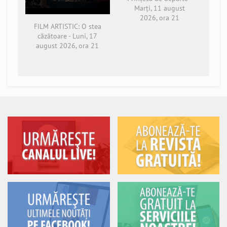
Marți, 11 august
2026, ora 21
FILM ARTISTIC: O stea
căzătoare - Luni, 17
august 2026, ora 21