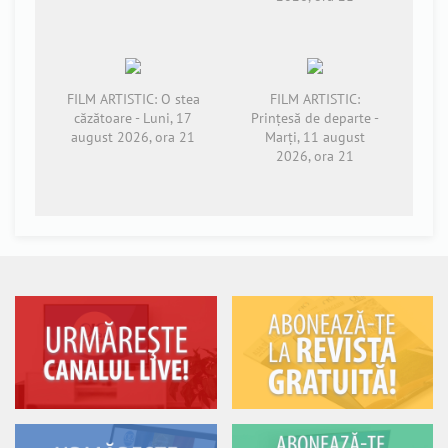
FILM ARTISTIC: O stea
FILM ARTISTIC:
căzătoare - Luni, 17
Prințesă de departe -
august 2026, ora 21
Marți, 11 august
2026, ora 21