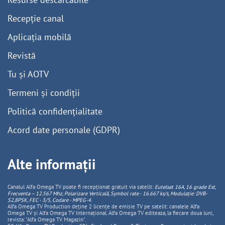
Recepție canal
Aplicația mobilă
Revistă
Tu și AOTV
Termeni și condiții
Politică confidențialitate
Acord date personale (GDPR)
Alte informații
Canalul Alfa Omega TV poate fi recepționat gratuit via satelit:
Eutelsat 16A, 16 grade Est,
Frecventa – 12.567 Mhz, Polarizare
Vertica
lă, Symbol rate - 16.667 ks/s, Modulație: DVB-
S2,8PSK, FEC - 3/5, Codare - MPEG-4
.
Alfa Omega TV Production deține 2 licențe de emisie TV pe satelit: canalele Alfa
Omega TV și Alfa Omega TV Internațional. Alfa Omega TV editeaza, la fiecare doua luni,
revista: "Alfa Omega TV Magazin".