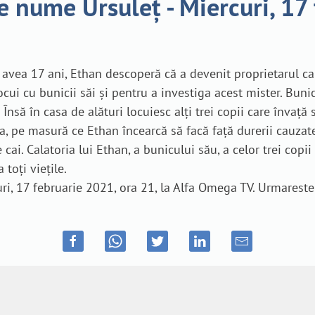
e nume Ursuleț - Miercuri, 17
ea 17 ani, Ethan descoperă că a devenit proprietarul cal
ocui cu bunicii săi și pentru a investiga acest mister. Buni
Însă în casa de alături locuiesc alți trei copii care învaț
cta, pe masură ce Ethan încearcă să facă față durerii cauza
cai. Calatoria lui Ethan, a bunicului său, a celor trei copii
toți viețile.
ri, 17 februarie 2021, ora 21, la Alfa Omega TV. Urmareste