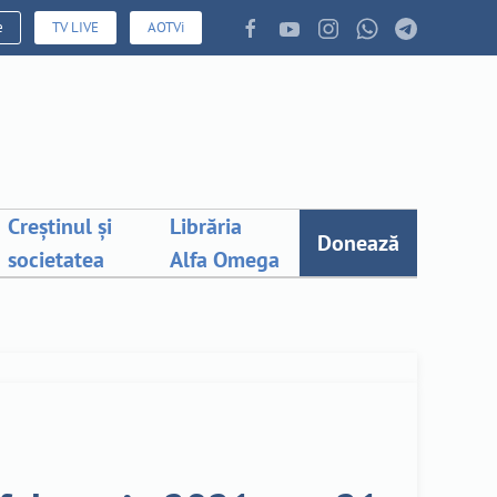
e
TV LIVE
AOTVi
Creștinul și
Librăria
Donează
societatea
Alfa Omega