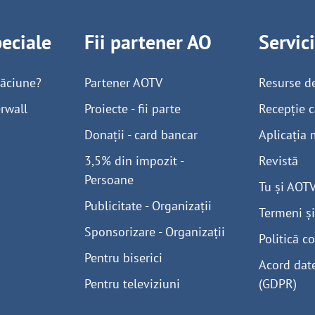
peciale
Fii partener AO
Servic
găciune?
Partener AOTV
Resurse d
rwall
Proiecte - fii parte
Recepție c
Donații - card bancar
Aplicația 
3,5% din impozit -
Revistă
Persoane
Tu și AOT
Publicitate - Organizații
Termeni și
Sponsorizare - Organizații
Politică co
Pentru biserici
Acord dat
Pentru televiziuni
(GDPR)