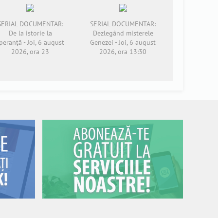
SERIAL DOCUMENTAR:
SERIAL DOCUMENTAR:
De la istorie la
Dezlegând misterele
peranță - Joi, 6 august
Genezei - Joi, 6 august
2026, ora 23
2026, ora 13:30