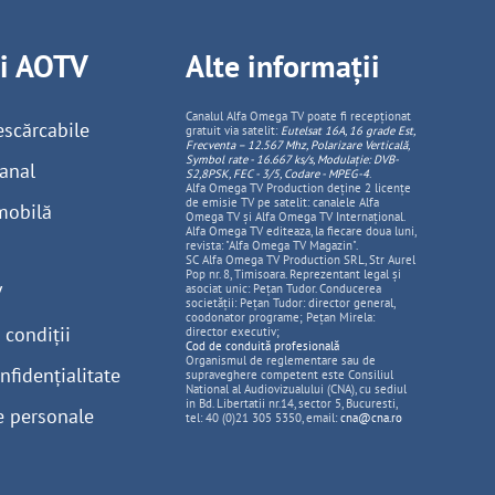
ii AOTV
Alte informații
Canalul Alfa Omega TV poate fi recepționat
escărcabile
gratuit via satelit:
Eutelsat 16A, 16 grade Est,
Frecventa – 12.567 Mhz, Polarizare
Vertica
lă,
Symbol rate - 16.667 ks/s, Modulație: DVB-
anal
S2,8PSK, FEC - 3/5, Codare - MPEG-4
.
Alfa Omega TV Production deține 2 licențe
de emisie TV pe satelit: canalele Alfa
mobilă
Omega TV și Alfa Omega TV Internațional.
Alfa Omega TV editeaza, la fiecare doua luni,
revista: "Alfa Omega TV Magazin".
SC Alfa Omega TV Production SRL, Str Aurel
Pop nr. 8, Timisoara. Reprezentant legal și
V
asociat unic: Pețan Tudor. Conducerea
societății: Pețan Tudor: director general,
coodonator programe; Pețan Mirela:
 condiții
director executiv;
Cod de conduită profesională
Organismul de reglementare sau de
nfidențialitate
supraveghere competent este Consiliul
National al Audiovizualului (CNA), cu sediul
in Bd. Libertatii nr.14, sector 5, Bucuresti,
e personale
tel: 40 (0)21 305 5350, email:
cna@cna.ro