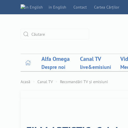
in English
Contact
Cartea Cărților
Alfa Omega
Canal TV
Vi
Despre noi
live&emisiuni
Med
Acasă
Canal TV
Recomandări TV și emisiuni