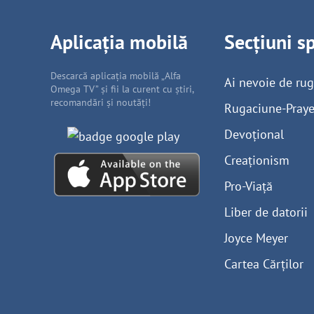
Aplicația mobilă
Secțiuni s
Descarcă aplicația mobilă „Alfa
Ai nevoie de ru
Omega TV” și fii la curent cu știri,
recomandări și noutăți!
Rugaciune-Praye
Devoțional
Creaționism
Pro-Viață
Liber de datorii
Joyce Meyer
Cartea Cărților