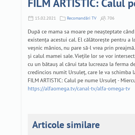
FILM ARTISTIC: Calul p
15.02.2021
Recomandări TV
706
După ce mama sa moare pe neașteptate când av
existența acestui cal. El călătorește pentru a l
veșnic mânios, nu pare să-l vrea prin preajmă. 
și calul mamei sale. Viețile lor se vor interse
cu un bătauș al cărui tata lucreaza la ferma de 
credincios numit Ursuleț, care le va schimba la 
FILM ARTISTIC: Calul pe nume Ursuleț - Miercu
https://alfaomega.tv/canal-tv/alfa-omega-tv
Articole similare