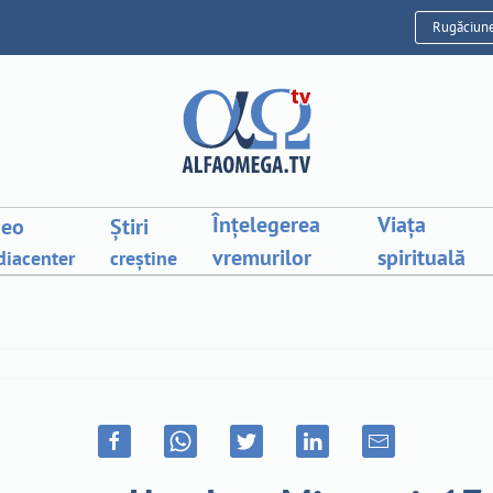
Rugăciun
Înțelegerea
Viața
deo
Știri
vremurilor
spirituală
iacenter
creștine