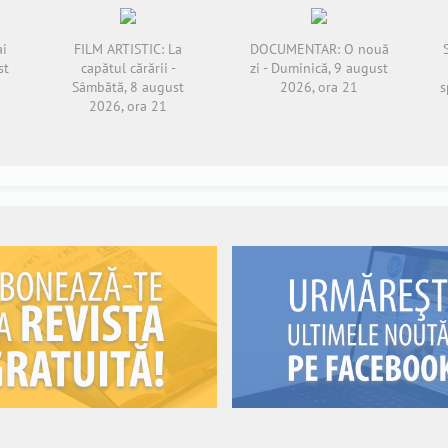
ai
FILM ARTISTIC: La
DOCUMENTAR: O nouă
st
capătul cărării -
zi - Duminică, 9 august
Sâmbătă, 8 august
2026, ora 21
s
2026, ora 21