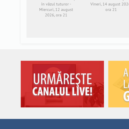
în văzul tuturor -
Vineri, 14 august 202
Miercuri, 12 august
ora 21
2026, ora 21