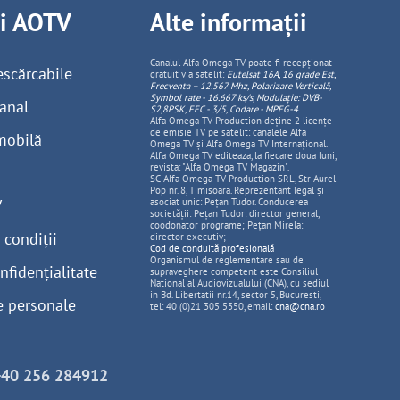
ii AOTV
Alte informații
Canalul Alfa Omega TV poate fi recepționat
escărcabile
gratuit via satelit:
Eutelsat 16A, 16 grade Est,
Frecventa – 12.567 Mhz, Polarizare
Vertica
lă,
Symbol rate - 16.667 ks/s, Modulație: DVB-
anal
S2,8PSK, FEC - 3/5, Codare - MPEG-4
.
Alfa Omega TV Production deține 2 licențe
de emisie TV pe satelit: canalele Alfa
mobilă
Omega TV și Alfa Omega TV Internațional.
Alfa Omega TV editeaza, la fiecare doua luni,
revista: "Alfa Omega TV Magazin".
SC Alfa Omega TV Production SRL, Str Aurel
Pop nr. 8, Timisoara. Reprezentant legal și
V
asociat unic: Pețan Tudor. Conducerea
societății: Pețan Tudor: director general,
coodonator programe; Pețan Mirela:
 condiții
director executiv;
Cod de conduită profesională
Organismul de reglementare sau de
nfidențialitate
supraveghere competent este Consiliul
National al Audiovizualului (CNA), cu sediul
in Bd. Libertatii nr.14, sector 5, Bucuresti,
e personale
tel: 40 (0)21 305 5350, email:
cna@cna.ro
+40 256 284912