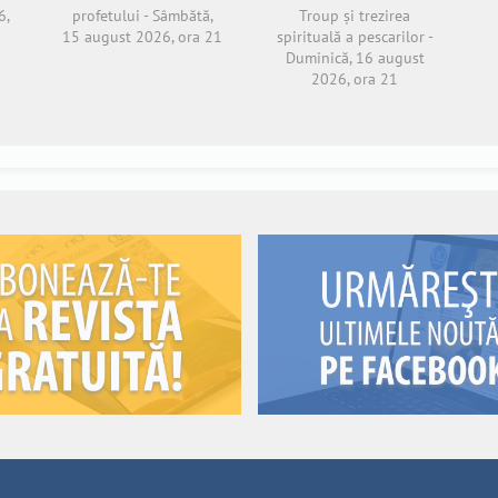
6,
profetului - Sâmbătă,
Troup și trezirea
15 august 2026, ora 21
spirituală a pescarilor -
Duminică, 16 august
2026, ora 21