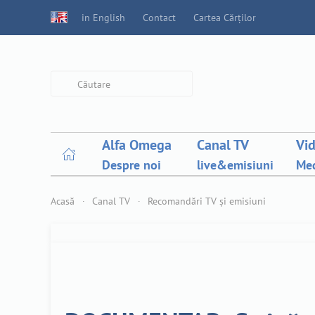
in English
Contact
Cartea Cărților
Type 2 or more characters for
results.
Alfa Omega
Canal TV
Vi
Despre noi
live&emisiuni
Med
Acasă
Canal TV
Recomandări TV și emisiuni