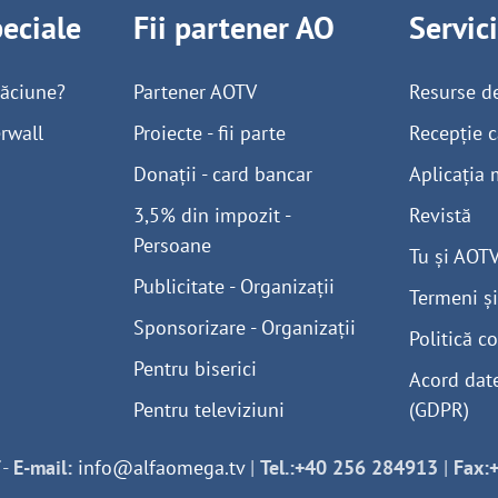
peciale
Fii partener AO
Servic
găciune?
Partener AOTV
Resurse d
rwall
Proiecte - fii parte
Recepție c
Donații - card bancar
Aplicația 
3,5% din impozit -
Revistă
Persoane
Tu și AOT
Publicitate - Organizații
Termeni și
Sponsorizare - Organizații
Politică co
Pentru biserici
Acord dat
Pentru televiziuni
(GDPR)
-
E-mail:
info@alfaomega.tv
|
Tel.:+40 256 284913
|
Fax: