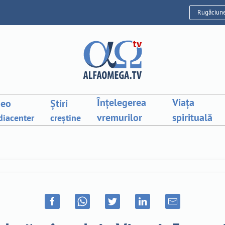
Rugăciun
Înțelegerea
Viața
deo
Știri
vremurilor
spirituală
iacenter
creștine