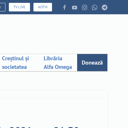
e
TV LIVE
AOTVi
Creștinul și
Librăria
Donează
societatea
Alfa Omega