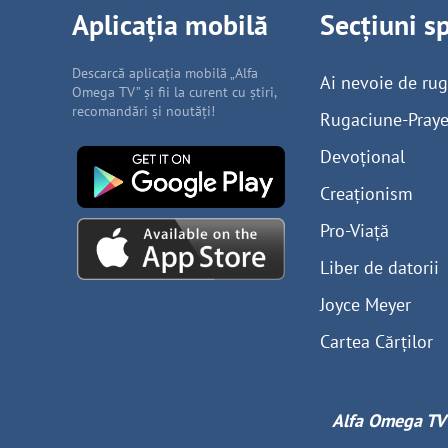
Aplicația mobilă
Secțiuni s
Descarcă aplicația mobilă „Alfa
Ai nevoie de ru
Omega TV” și fii la curent cu știri,
recomandări și noutăți!
Rugaciune-Praye
Devoțional
Creaționism
Pro-Viață
Liber de datorii
Joyce Meyer
Cartea Cărților
Alfa Omega TV