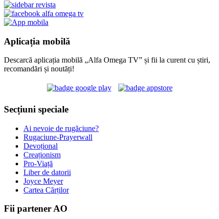
Aplicația mobilă
Descarcă aplicația mobilă „Alfa Omega TV” și fii la curent cu știri,
recomandări și noutăți!
Secțiuni speciale
Ai nevoie de rugăciune?
Rugaciune-Prayerwall
Devoțional
Creaționism
Pro-Viață
Liber de datorii
Joyce Meyer
Cartea Cărților
Fii partener AO