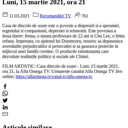
Luni, 15 martie 2021, ora 21
11.03.2021
Recomandări TV
761
Casa de dincolo de soare este o poveste a disperarii si a sperantei,
regretului si compasiunii, depresiei si reinnoirii. Este povestea a
doua tinere: Jenna, o tanara profesoara de 22 ani si Chu Lee, o fetita
orfana. Impreuna, cu ajutorul lui Dumnezeu, reusesc sa depaseasca
aversitatile prejudecatilor si persecutiei si sa gaseasca protectie in
mijlocul unei familii crestine. O productie emotionanta care
dezvaluie realitatile politice si sociale ale Chinei.
FILM ARTISTIC: Casa dincolo de soare - Luni, 15 martie 2021,
ora 21, la Alfa Omega TV. Urmareste canalul Alfa Omega TV live
online:
https://alfaomega.tv/canal-tv/alfa-omega-tv
Articole similare