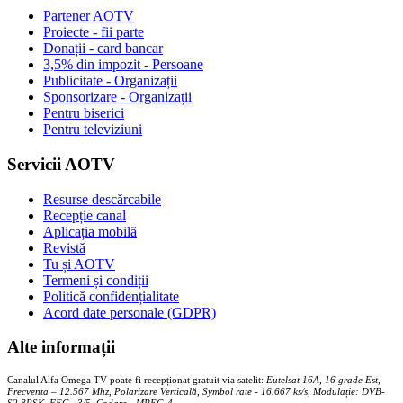
Partener AOTV
Proiecte - fii parte
Donații - card bancar
3,5% din impozit - Persoane
Publicitate - Organizații
Sponsorizare - Organizații
Pentru biserici
Pentru televiziuni
Servicii AOTV
Resurse descărcabile
Recepție canal
Aplicația mobilă
Revistă
Tu și AOTV
Termeni și condiții
Politică confidențialitate
Acord date personale (GDPR)
Alte informații
Canalul Alfa Omega TV poate fi recepționat gratuit via satelit:
Eutelsat 16A, 16 grade Est,
Frecventa – 12.567 Mhz, Polarizare
Vertica
lă, Symbol rate - 16.667 ks/s, Modulație: DVB-