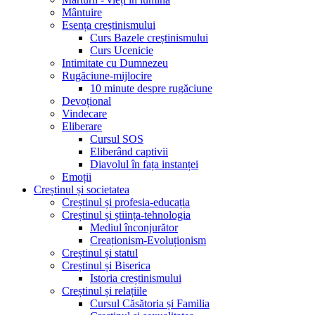
Mântuire
Esența creștinismului
Curs Bazele creștinismului
Curs Ucenicie
Intimitate cu Dumnezeu
Rugăciune-mijlocire
10 minute despre rugăciune
Devoțional
Vindecare
Eliberare
Cursul SOS
Eliberând captivii
Diavolul în fața instanței
Emoții
Creștinul și societatea
Creștinul și profesia-educația
Creștinul și știința-tehnologia
Mediul înconjurător
Creaționism-Evoluționism
Creștinul și statul
Creștinul și Biserica
Istoria creștinismului
Creștinul și relațiile
Cursul Căsătoria și Familia