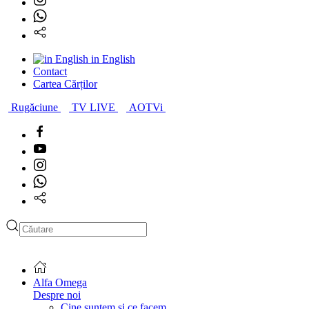
in English
Contact
Cartea Cărților
Rugăciune
TV LIVE
AOTVi
Alfa Omega
Despre noi
Cine suntem și ce facem