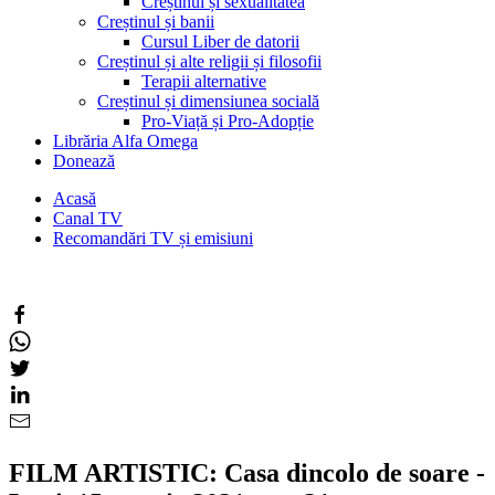
Creștinul și sexualitatea
Creștinul și banii
Cursul Liber de datorii
Creștinul și alte religii și filosofii
Terapii alternative
Creștinul și dimensiunea socială
Pro-Viață și Pro-Adopție
Librăria Alfa Omega
Donează
Acasă
Canal TV
Recomandări TV și emisiuni
FILM ARTISTIC: Casa dincolo de soare -