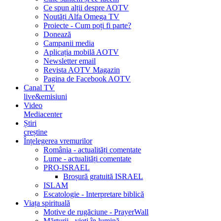
Ce spun alții despre AOTV
Noutăți Alfa Omega TV
Proiecte - Cum poți fi parte?
Donează
Campanii media
Aplicația mobilă AOTV
Newsletter email
Revista AOTV Magazin
Pagina de Facebook AOTV
Canal TV
live&emisiuni
Video
Mediacenter
Știri
creștine
Înțelegerea vremurilor
România - actualități comentate
Lume - actualități comentate
PRO-ISRAEL
Broșură gratuită ISRAEL
ISLAM
Escatologie - Interpretare biblică
Viața spirituală
Motive de rugăciune - PrayerWall
Mărturii - vieți în lumină