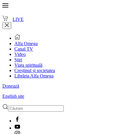
LIVE
Alfa Omega
Canal TV
Video
Știri
Viața spirituală
Creștinul și societatea
Librăria Alfa Omega
Donează
English site