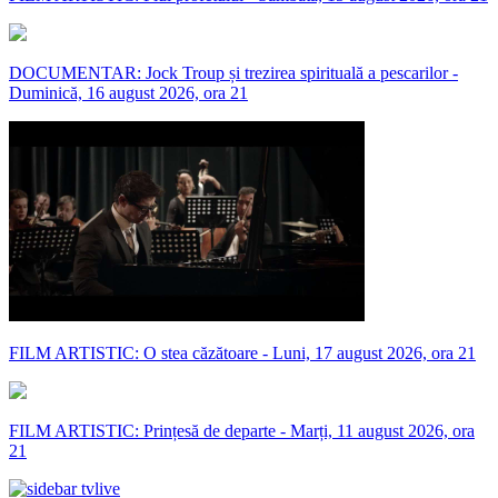
DOCUMENTAR: Jock Troup și trezirea spirituală a pescarilor -
Duminică, 16 august 2026, ora 21
FILM ARTISTIC: O stea căzătoare - Luni, 17 august 2026, ora 21
FILM ARTISTIC: Prințesă de departe - Marți, 11 august 2026, ora
21