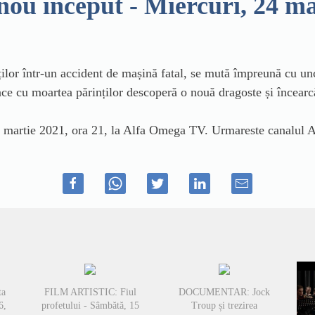
 început - Miercuri, 24 mar
or într-un accident de mașină fatal, se mută împreună cu unc
pace cu moartea părinților descoperă o nouă dragoste și încear
martie 2021, ora 21, la Alfa Omega TV. Urmareste canalul A
ta
FILM ARTISTIC: Fiul
DOCUMENTAR: Jock
6,
profetului - Sâmbătă, 15
Troup și trezirea