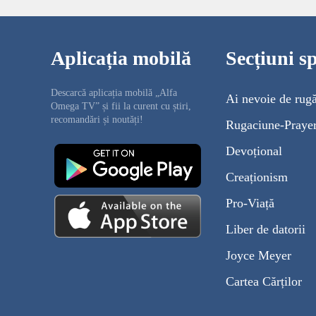
Aplicația mobilă
Secțiuni sp
Descarcă aplicația mobilă „Alfa
Ai nevoie de rug
Omega TV” și fii la curent cu știri,
recomandări și noutăți!
Rugaciune-Praye
Devoțional
Creaționism
Pro-Viață
Liber de datorii
Joyce Meyer
Cartea Cărților