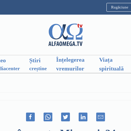
Rugăciune
Înțelegerea
Viața
deo
Știri
vremurilor
spirituală
iacenter
creștine