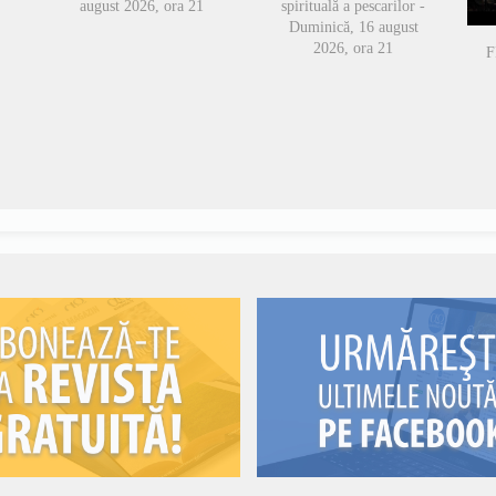
august 2026, ora 21
spirituală a pescarilor -
Duminică, 16 august
2026, ora 21
F