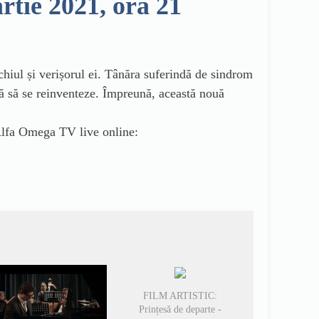
tie 2021, ora 21
hiul și verișorul ei. Tânăra suferindă de sindrom
că să se reinventeze. Împreună, această nouă
lfa Omega TV live online:
FILM ARTISTIC:
Prințesă de departe -