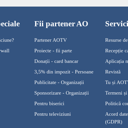
eciale
Fii partener AO
Servi
ăciune?
Partener AOTV
Resurse de
rwall
Proiecte - fii parte
Recepție c
Donații - card bancar
Aplicația 
3,5% din impozit - Persoane
Revistă
Publicitate - Organizații
Tu și AO
Sponsorizare - Organizații
Termeni și 
Pentru biserici
Politică co
Pentru televiziuni
Acord date
(GDPR)