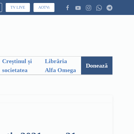
TV LIVE
AOTVi
Creștinul și
Librăria
Donează
societatea
Alfa Omega