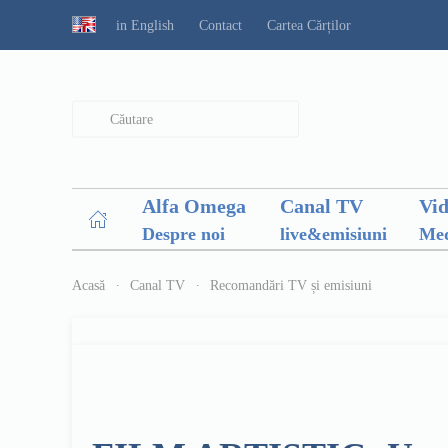
in English
Contact
Cartea Cărților
Type 2 or more characters for results.
Alfa Omega
Canal TV
Vi
Despre noi
live&emisiuni
Med
Acasă
Canal TV
Recomandări TV și emisiuni