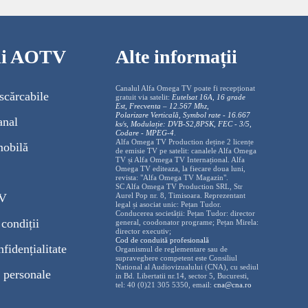
cii AOTV
Alte informații
Canalul Alfa Omega TV poate fi recepționat
scărcabile
gratuit via satelit:
Eutelsat 16A, 16 grade
Est, Frecventa – 12.567 Mhz,
Polarizare
Vertica
lă, Symbol rate - 16.667
anal
ks/s, Modulație: DVB-S2,8PSK, FEC - 3/5,
Codare - MPEG-4
.
Alfa Omega TV Production deține 2 licențe
mobilă
de emisie TV pe satelit: canalele Alfa Omega
TV și Alfa Omega TV Internațional. Alfa
Omega TV editeaza, la fiecare doua luni,
revista: "Alfa Omega TV Magazin".
SC Alfa Omega TV Production SRL, Str
TV
Aurel Pop nr. 8, Timisoara. Reprezentant
legal și asociat unic: Pețan Tudor.
Conducerea societății: Pețan Tudor: director
condiții
general, coodonator programe; Pețan Mirela:
director executiv;
Cod de conduită profesională
nfidențialitate
Organismul de reglementare sau de
supraveghere competent este Consiliul
National al Audiovizualului (CNA), cu sediul
 personale
in Bd. Libertatii nr.14, sector 5, Bucuresti,
tel: 40 (0)21 305 5350, email:
cna@cna.ro