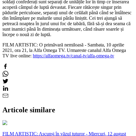
soldați confederați sunt separați de unitățile lor în timp ce înserarea
acoperă câmpul de luptă devastat. Fiecare rătăcește singur prin
pădurile periculoase, separați unul de celălalt până când se întâlnesc
din întâmplare pe malurile unui pârâu liniștit. Cei trei ajungă să
petreacă noaptea în jurul unui foc de tabără, fără să-și dea seama că
sunt inamici până în dimineața următoare, când răsare soarele și
începe o nouă zi de luptă.
FILM ARTISTIC: O primăvară nemiloasă - Sambata, 10 aprilie
2021, ora 21, la Alfa Omega TV. Urmareste canalul Alfa Omega
TV live online:
https://alfaomega.tv/canal-tv/alfa-omega-tv
Articole similare
FILM ARTISTIC: Ascunși în văzul tuturor - Miercuri, 12 august