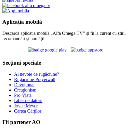
Aplicația mobilă
Descarcă aplicația mobilă „Alfa Omega TV” și fii la curent cu știri,
recomandări și noutăți!
Secțiuni speciale
Ai nevoie de rugăciune?
Rugaciune-Prayerwall
Devoțional
Creaționism
Pro-Viață
Liber de datorii
Joyce Meyer
Cartea Cărților
Fii partener AO