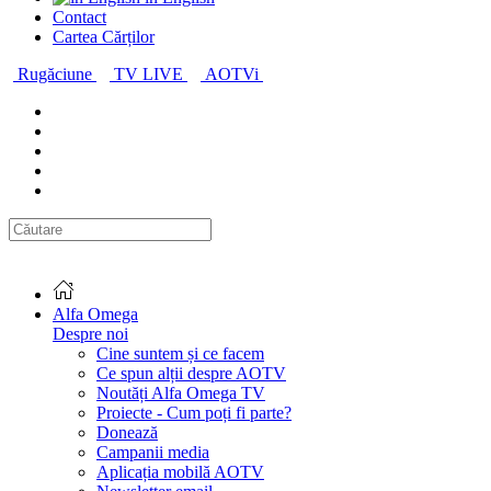
Contact
Cartea Cărților
Rugăciune
TV LIVE
AOTVi
Alfa Omega
Despre noi
Cine suntem și ce facem
Ce spun alții despre AOTV
Noutăți Alfa Omega TV
Proiecte - Cum poți fi parte?
Donează
Campanii media
Aplicația mobilă AOTV