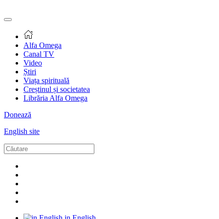
Alfa Omega
Canal TV
Video
Știri
Viața spirituală
Creștinul și societatea
Librăria Alfa Omega
Donează
English site
in English