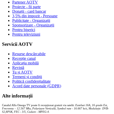
Partener AOTV
Proiecte - fii parte
Donații - card bancar
3,5% din impozit - Persoane
Publicitate - Organizații
Sponsorizare - Organizații
Pentru biserici
Pentru televiziuni
Servicii AOTV
Resurse descărcabile
Recepție canal
Aplicația mobilă
Revistă
Tu și AOTV
Termeni și condiții
Politică confidențialitate
Acord date personale (GDPR)
Alte informații
Canalul Alfa Omega TV poate fi recepționat gratuit via satelit:
Eutelsat 16A, 16 grade Est,
Frecventa – 12.567 Mhz, Polarizare
Vertica
lă, Symbol rate - 16.667 ks/s, Modulație: DVB-
S2,8PSK, FEC - 3/5, Codare - MPEG-4
.