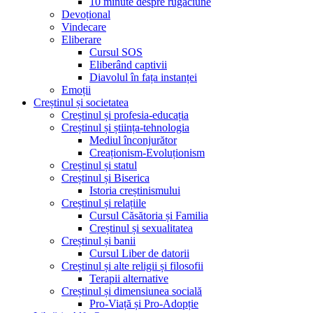
10 minute despre rugăciune
Devoțional
Vindecare
Eliberare
Cursul SOS
Eliberând captivii
Diavolul în fața instanței
Emoții
Creștinul și societatea
Creștinul și profesia-educația
Creștinul și știința-tehnologia
Mediul înconjurător
Creaționism-Evoluționism
Creștinul și statul
Creștinul și Biserica
Istoria creștinismului
Creștinul și relațiile
Cursul Căsătoria și Familia
Creștinul și sexualitatea
Creștinul și banii
Cursul Liber de datorii
Creștinul și alte religii și filosofii
Terapii alternative
Creștinul și dimensiunea socială
Pro-Viață și Pro-Adopție