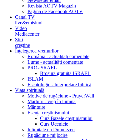
Newsletter email
Revista AOTV Magazin
Pagina de Facebook AOTV
Canal TV
live&emisiuni
Video
Mediacenter
Știri
creștine
Înțelegerea vremurilor
România - actualități comentate
Lume - actualități comentate
PRO-ISRAEL
Broșură gratuită ISRAEL
ISLAM
Escatologie - Interpretare biblică
Viața spirituală
Motive de rugăciune - PrayerWall
Mărturii - vieți în lumină
Mântuire
Esența creștinismului
Curs Bazele creștinismului
Curs Ucenicie
Intimitate cu Dumnezeu
Rugăciune-mijlocire