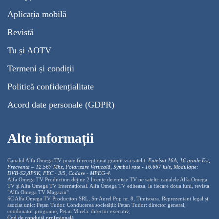
Aplicația mobilă
Revistă
Tu și AOTV
Termeni și condiții
Politică confidențialitate
Acord date personale (GDPR)
Alte informații
Canalul Alfa Omega TV poate fi recepționat gratuit via satelit:
Eutelsat 16A, 16 grade Est,
Frecventa – 12.567 Mhz, Polarizare
Vertica
lă, Symbol rate - 16.667 ks/s, Modulație:
DVB-S2,8PSK, FEC - 3/5, Codare - MPEG-4
.
Alfa Omega TV Production deține 2 licențe de emisie TV pe satelit: canalele Alfa Omega
TV și Alfa Omega TV Internațional. Alfa Omega TV editeaza, la fiecare doua luni, revista:
"Alfa Omega TV Magazin".
SC Alfa Omega TV Production SRL, Str Aurel Pop nr. 8, Timisoara. Reprezentant legal și
asociat unic: Pețan Tudor. Conducerea societății: Pețan Tudor: director general,
coodonator programe; Pețan Mirela: director executiv;
Cod de conduită profesională