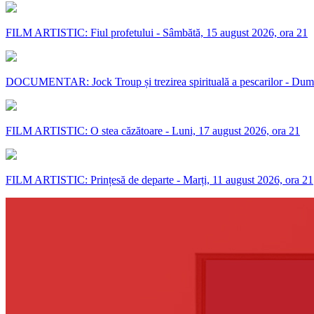
FILM ARTISTIC: Fiul profetului - Sâmbătă, 15 august 2026, ora 21
DOCUMENTAR: Jock Troup și trezirea spirituală a pescarilor - Dumi
FILM ARTISTIC: O stea căzătoare - Luni, 17 august 2026, ora 21
FILM ARTISTIC: Prințesă de departe - Marți, 11 august 2026, ora 21