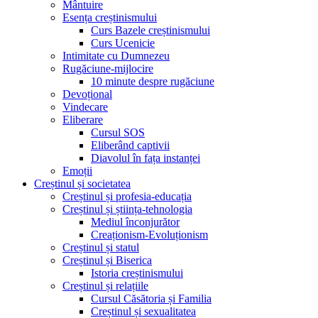
Mântuire
Esența creștinismului
Curs Bazele creștinismului
Curs Ucenicie
Intimitate cu Dumnezeu
Rugăciune-mijlocire
10 minute despre rugăciune
Devoțional
Vindecare
Eliberare
Cursul SOS
Eliberând captivii
Diavolul în fața instanței
Emoții
Creștinul și societatea
Creștinul și profesia-educația
Creștinul și știința-tehnologia
Mediul înconjurător
Creaționism-Evoluționism
Creștinul și statul
Creștinul și Biserica
Istoria creștinismului
Creștinul și relațiile
Cursul Căsătoria și Familia
Creștinul și sexualitatea