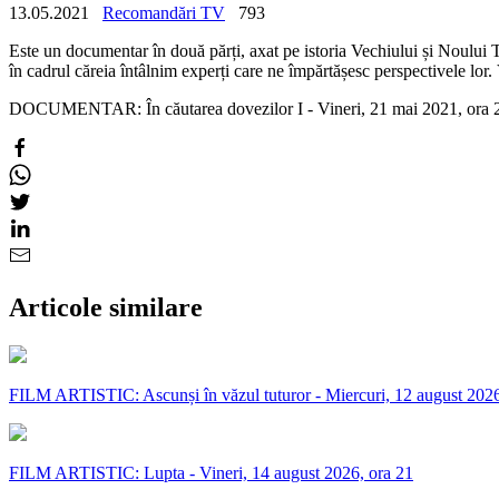
13.05.2021
Recomandări TV
793
Este un documentar în două părți, axat pe istoria Vechiului și Noului Te
în cadrul căreia întâlnim experți care ne împărtășesc perspectivele lor.
DOCUMENTAR: În căutarea dovezilor I - Vineri, 21 mai 2021, ora 2
Articole similare
FILM ARTISTIC: Ascunși în văzul tuturor - Miercuri, 12 august 2026
FILM ARTISTIC: Lupta - Vineri, 14 august 2026, ora 21