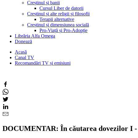
Creștinul și banii
Cursul Liber de datorii
Creștinul și alte religii și filosofii
Terapii alternative
Creștinul și dimensiunea socială
Pro-Viață și Pro-Adopție
Librăria Alfa Omega
Donează
Acasă
Canal TV
Recomandări TV și emisiuni
DOCUMENTAR: În căutarea dovezilor I - V