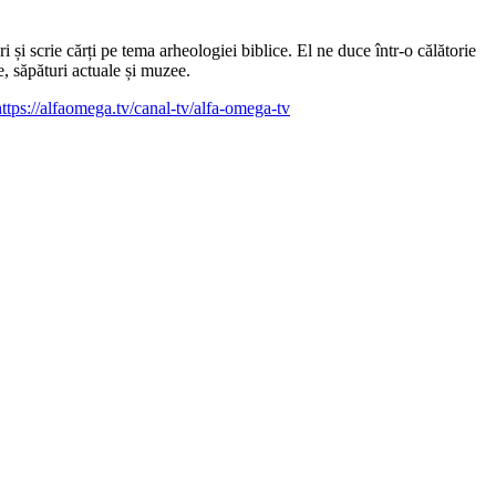
 și scrie cărți pe tema arheologiei biblice. El ne duce într-o călătorie
e, săpături actuale și muzee.
https://alfaomega.tv/canal-tv/alfa-omega-tv