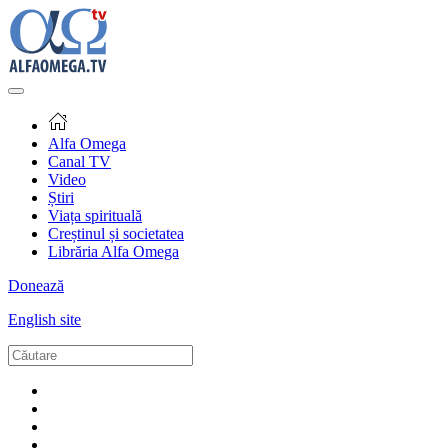
Alfa Omega
Canal TV
Video
Știri
Viața spirituală
Creștinul și societatea
Librăria Alfa Omega
Donează
English site