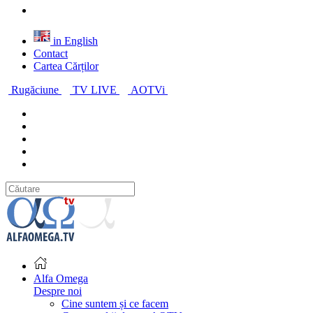
in English
Contact
Cartea Cărților
Rugăciune
TV LIVE
AOTVi
Alfa Omega
Despre noi
Cine suntem și ce facem