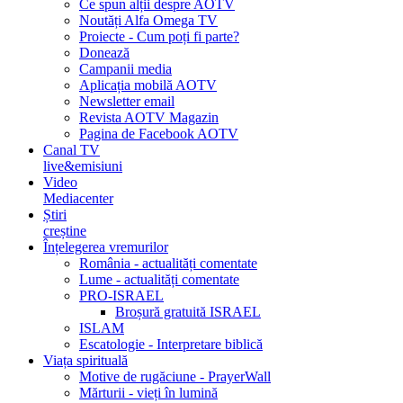
Ce spun alții despre AOTV
Noutăți Alfa Omega TV
Proiecte - Cum poți fi parte?
Donează
Campanii media
Aplicația mobilă AOTV
Newsletter email
Revista AOTV Magazin
Pagina de Facebook AOTV
Canal TV
live&emisiuni
Video
Mediacenter
Știri
creștine
Înțelegerea vremurilor
România - actualități comentate
Lume - actualități comentate
PRO-ISRAEL
Broșură gratuită ISRAEL
ISLAM
Escatologie - Interpretare biblică
Viața spirituală
Motive de rugăciune - PrayerWall
Mărturii - vieți în lumină