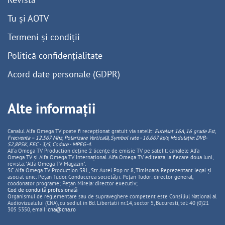
Tu și AOTV
Termeni și condiții
Politică confidențialitate
Acord date personale (GDPR)
Alte informații
Canalul Alfa Omega TV poate fi recepționat gratuit via satelit:
Eutelsat 16A, 16 grade Est,
Frecventa – 12.567 Mhz, Polarizare
Vertica
lă, Symbol rate - 16.667 ks/s, Modulație: DVB-
S2,8PSK, FEC - 3/5, Codare - MPEG-4
.
Alfa Omega TV Production deține 2 licențe de emisie TV pe satelit: canalele Alfa
Omega TV și Alfa Omega TV Internațional. Alfa Omega TV editeaza, la fiecare doua luni,
revista: "Alfa Omega TV Magazin".
SC Alfa Omega TV Production SRL, Str Aurel Pop nr. 8, Timisoara. Reprezentant legal și
asociat unic: Pețan Tudor. Conducerea societății: Pețan Tudor: director general,
coodonator programe; Pețan Mirela: director executiv;
Cod de conduită profesională
Organismul de reglementare sau de supraveghere competent este Consiliul National al
Audiovizualului (CNA), cu sediul in Bd. Libertatii nr.14, sector 5, Bucuresti, tel: 40 (0)21
305 5350, email:
cna@cna.ro