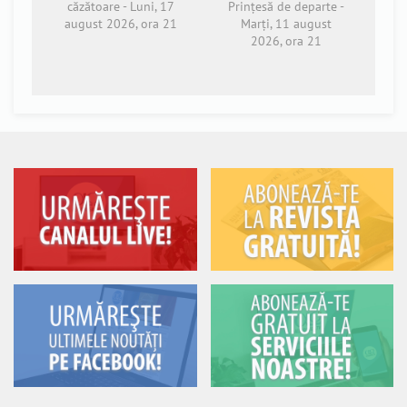
căzătoare - Luni, 17
Prințesă de departe -
august 2026, ora 21
Marți, 11 august
2026, ora 21