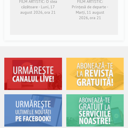
FILM ARTISTIC: O stea
FILM ARTISTIC:
căzătoare - Luni, 17
Prințesă de departe -
august 2026, ora 21
Marți, 11 august
2026, ora 21