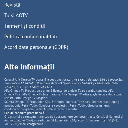
Revistă
Tu și AOTV
Termeni și condiții
Politică confidențialitate
Acord date personale (GDPR)
Alte informații
Canalul Alfa Omega TV poate fi recepționat gratuit via satelit:
Eutelsat 16A, 16 grade Est,
Frecventa – 12.567 Mhz, Polarizare
Vertica
lă, Symbol rate - 16.667 ks/s, Modulație: DVB-
S2,8PSK, FEC - 3/5, Codare - MPEG-4
.
Alfa Omega TV Production deține 2 licențe de emisie TV pe satelit: canalele Alfa
Omega TV și Alfa Omega TV Internațional. Alfa Omega TV editeaza, la fiecare doua luni,
revista: "Alfa Omega TV Magazin".
SC Alfa Omega TV Production SRL, Str Aurel Pop nr. 8, Timisoara. Reprezentant legal și
asociat unic: Pețan Tudor. Conducerea societății: Pețan Tudor: director general,
coodonator programe; Pețan Mirela: director executiv;
Cod de conduită profesională
Organismul de reglementare sau de supraveghere competent este Consiliul National al
Audiovizualului (CNA), cu sediul in Bd. Libertatii nr.14, sector 5, Bucuresti, tel: 40 (0)21
305 5350, email:
cna@cna.ro