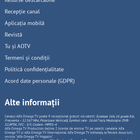
Recepție canal
Aplicația mobilă
Revistă
Tu și AOTV
Termeni și condiții
Politică confidențialitate
Acord date personale (GDPR)
Alte informații
Canalul Alfa Omega TV poate fi recepționat gratuit via satelit:
Eutelsat 16A, 16 grade Est,
Frecventa – 12.567 Mhz, Polarizare
Vertica
lă, Symbol rate - 16.667 ks/s, Modulație: DVB-
S2,8PSK, FEC - 3/5, Codare - MPEG-4
.
Alfa Omega TV Production deține 2 licențe de emisie TV pe satelit: canalele Alfa
Omega TV și Alfa Omega TV Internațional. Alfa Omega TV editeaza, la fiecare doua luni,
revista: "Alfa Omega TV Magazin".