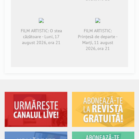
FILM ARTISTIC: O stea
FILM ARTISTIC:
căzătoare - Luni, 17
Prințesă de departe -
august 2026, ora 21
Marți, 11 august
2026, ora 21