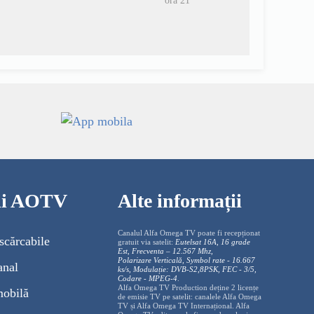
ora 21
cii AOTV
Alte informații
Canalul Alfa Omega TV poate fi recepționat
scărcabile
gratuit via satelit:
Eutelsat 16A, 16 grade
Est, Frecventa – 12.567 Mhz,
Polarizare
Vertica
lă, Symbol rate - 16.667
anal
ks/s, Modulație: DVB-S2,8PSK, FEC - 3/5,
Codare - MPEG-4
.
Alfa Omega TV Production deține 2 licențe
mobilă
de emisie TV pe satelit: canalele Alfa Omega
TV și Alfa Omega TV Internațional. Alfa