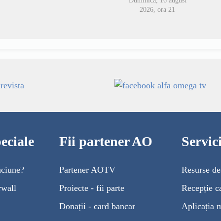
Duminică, 16 august
2026, ora 21
eciale
Fii partener AO
Servi
ăciune?
Partener AOTV
Resurse de
rwall
Proiecte - fii parte
Recepție c
Donații - card bancar
Aplicația 