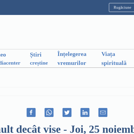
Rugăciune
Înțelegerea
Viața
deo
Știri
vremurilor
spirituală
iacenter
creștine
decât vise - Joi, 25 noiemb