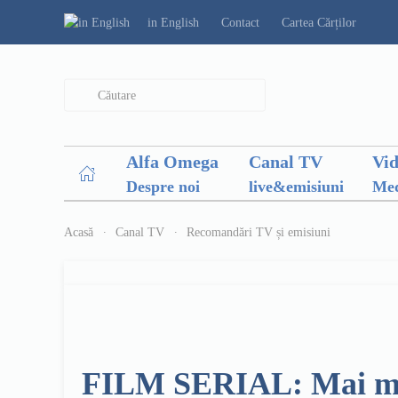
in English
Contact
Cartea Cărților
Type 2 or more characters for results.
Alfa Omega
Canal TV
Vi
Despre noi
live&emisiuni
Med
Acasă
Canal TV
Recomandări TV și emisiuni
FILM SERIAL: Mai mult 