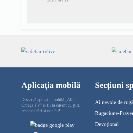
2026, ora 21
Aplicația mobilă
Secțiuni sp
Descarcă aplicația mobilă „Alfa
Ai nevoie de rug
Omega TV” și fii la curent cu știri,
recomandări și noutăți!
Rugaciune-Praye
Devoțional