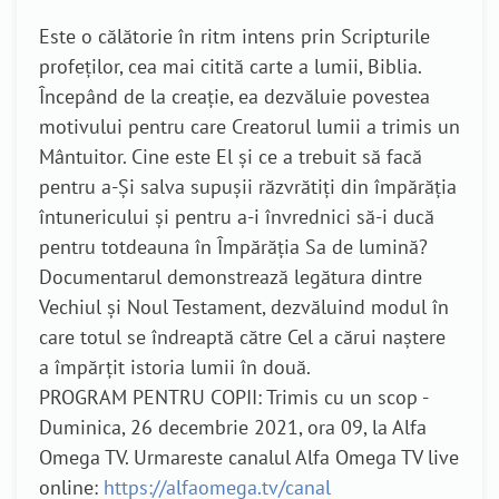
Este o călătorie în ritm intens prin Scripturile
profeților, cea mai citită carte a lumii, Biblia.
Începând de la creație, ea dezvăluie povestea
motivului pentru care Creatorul lumii a trimis un
Mântuitor. Cine este El și ce a trebuit să facă
pentru a-Și salva supușii răzvrătiți din împărăția
întunericului și pentru a-i învrednici să-i ducă
pentru totdeauna în Împărăția Sa de lumină?
Documentarul demonstrează legătura dintre
Vechiul și Noul Testament, dezvăluind modul în
care totul se îndreaptă către Cel a cărui naștere
a împărțit istoria lumii în două.
PROGRAM PENTRU COPII: Trimis cu un scop -
Duminica, 26 decembrie 2021, ora 09, la Alfa
Omega TV. Urmareste canalul Alfa Omega TV live
online:
https://alfaomega.tv/canal