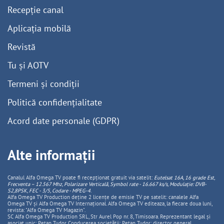
Recepție canal
Aplicația mobilă
Revistă
Tu și AOTV
Termeni și condiții
Politică confidențialitate
Acord date personale (GDPR)
Alte informații
Canalul Alfa Omega TV poate fi recepționat gratuit via satelit:
Eutelsat 16A, 16 grade Est,
Frecventa – 12.567 Mhz, Polarizare
Vertica
lă, Symbol rate - 16.667 ks/s, Modulație: DVB-
S2,8PSK, FEC - 3/5, Codare - MPEG-4
.
Alfa Omega TV Production deține 2 licențe de emisie TV pe satelit: canalele Alfa
Omega TV și Alfa Omega TV Internațional. Alfa Omega TV editeaza, la fiecare doua luni,
revista: "Alfa Omega TV Magazin".
SC Alfa Omega TV Production SRL, Str Aurel Pop nr. 8, Timisoara. Reprezentant legal și
asociat unic: Pețan Tudor. Conducerea societății: Pețan Tudor: director general,