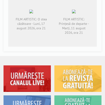
FILM ARTISTIC: O stea
FILM ARTISTIC:
căzătoare - Luni, 17
Prințesă de departe -
august 2026, ora 21
Marți, 11 august
2026, ora 21