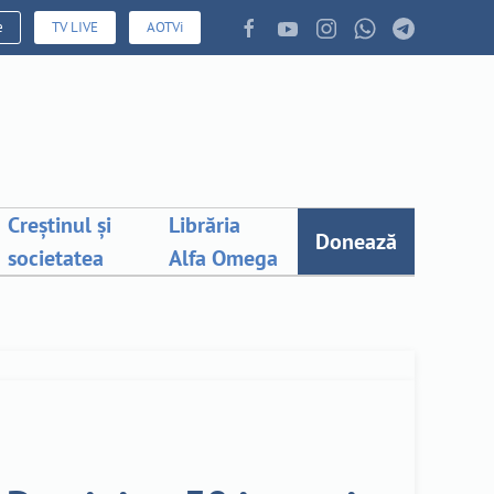
e
TV LIVE
AOTVi
Creștinul și
Librăria
Donează
societatea
Alfa Omega