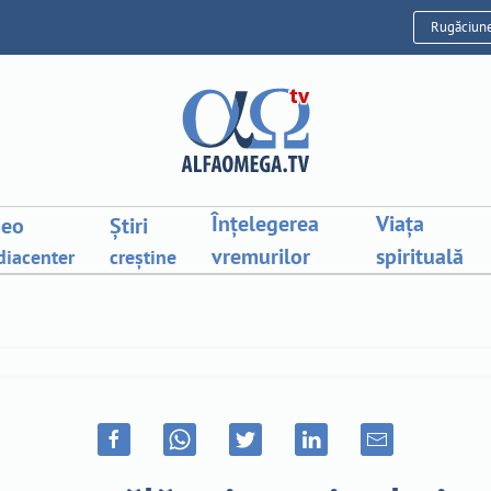
Rugăciun
Înțelegerea
Viața
deo
Știri
vremurilor
spirituală
iacenter
creștine