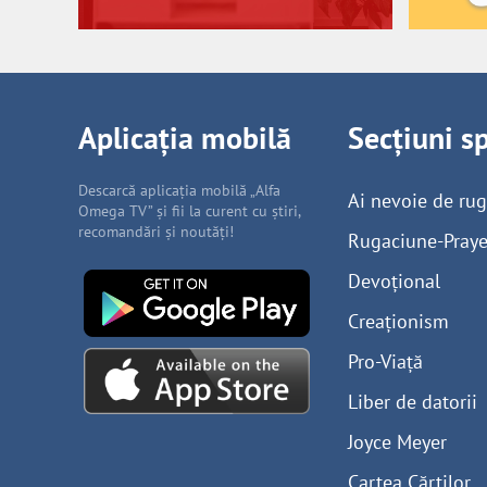
Aplicația mobilă
Secțiuni s
Descarcă aplicația mobilă „Alfa
Ai nevoie de ru
Omega TV” și fii la curent cu știri,
recomandări și noutăți!
Rugaciune-Praye
Devoțional
Creaționism
Pro-Viață
Liber de datorii
Joyce Meyer
Cartea Cărților