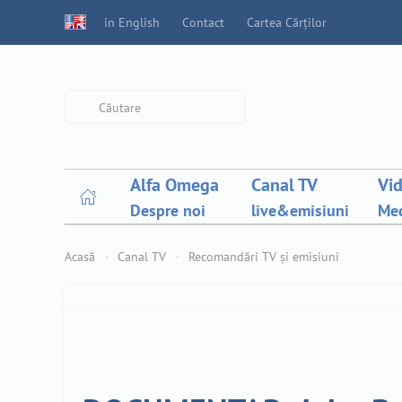
in English
Contact
Cartea Cărților
Type 2 or more characters for
results.
Alfa Omega
Canal TV
Vi
Despre noi
live&emisiuni
Med
Acasă
Canal TV
Recomandări TV și emisiuni