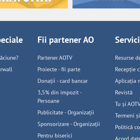
peciale
Fii partener AO
Servic
găciune?
Partener AOTV
Resurse d
rwall
Proiecte - fii parte
Recepție c
Donații - card bancar
Aplicația 
3,5% din impozit -
Revistă
Persoane
Tu și AOT
Publicitate - Organizații
Termeni și
Sponsorizare - Organizații
Politică co
Pentru biserici
Acord dat