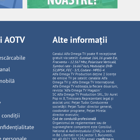
ii AOTV
Alte informații
Canalul Alfa Omega TV poate fi recepționat
escărcabile
gratuit via satelit:
Eutelsat 16A, 16 grade Est,
Frecventa – 12.567 Mhz, Polarizare
Vertica
lă,
Symbol rate - 16.667 ks/s, Modulație: DVB-
anal
S2,8PSK, FEC - 3/5, Codare - MPEG-4
.
Alfa Omega TV Production deține 2 licențe
de emisie TV pe satelit: canalele Alfa
mobilă
Omega TV și Alfa Omega TV Internațional.
Alfa Omega TV editeaza, la fiecare doua luni,
revista: "Alfa Omega TV Magazin".
SC Alfa Omega TV Production SRL, Str Aurel
Pop nr. 8, Timisoara. Reprezentant legal și
V
asociat unic: Pețan Tudor. Conducerea
societății: Pețan Tudor: director general,
coodonator programe; Pețan Mirela:
 condiții
director executiv;
Cod de conduită profesională
Organismul de reglementare sau de
nfidențialitate
supraveghere competent este Consiliul
National al Audiovizualului (CNA), cu sediul
in Bd. Libertatii nr.14, sector 5, Bucuresti,
e personale
tel: 40 (0)21 305 5350, email:
cna@cna.ro