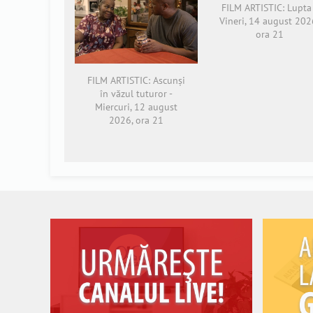
FILM ARTISTIC: Lupta 
Vineri, 14 august 202
ora 21
FILM ARTISTIC: Ascunși
în văzul tuturor -
Miercuri, 12 august
2026, ora 21