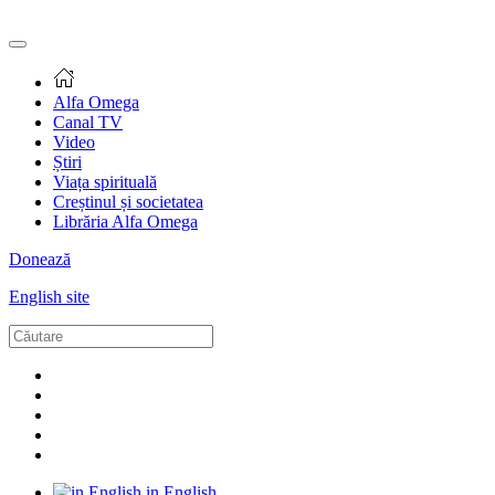
Alfa Omega
Canal TV
Video
Știri
Viața spirituală
Creștinul și societatea
Librăria Alfa Omega
Donează
English site
in English