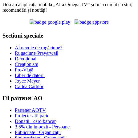
Descarcă aplicația mobilă „Alfa Omega TV” și fii la curent cu știri,
recomandări și noutăți!
Secțiuni speciale
Ai nevoie de rugăciune?
Rugaciune-Prayerwall
Devoțional
Creaționism
Pro-Viață
Liber de datorii
Joyce Meyer
Cartea Cărților
Fii partener AO
Partener AOTV
Proiecte - fii parte
Donații - card bancar
3,5% din impozit - Persoane
Publicitate - Organizații
Sponsorizare - Organizații