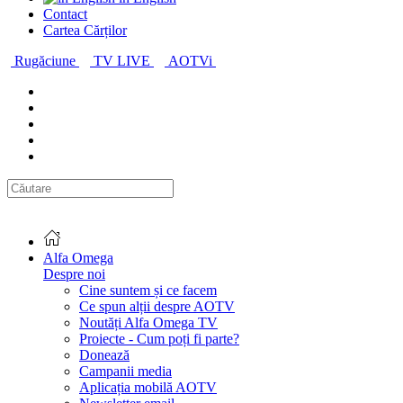
Contact
Cartea Cărților
Rugăciune
TV LIVE
AOTVi
Alfa Omega
Despre noi
Cine suntem și ce facem
Ce spun alții despre AOTV
Noutăți Alfa Omega TV
Proiecte - Cum poți fi parte?
Donează
Campanii media
Aplicația mobilă AOTV