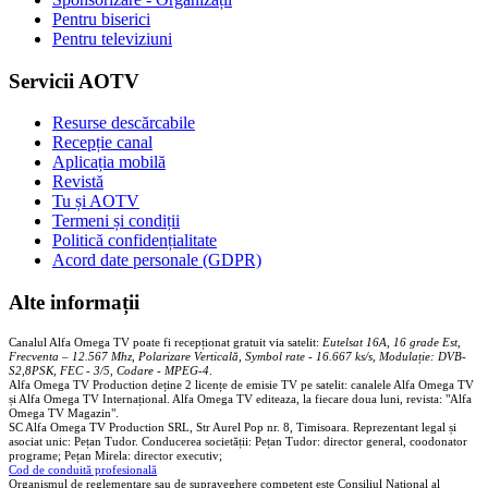
Pentru biserici
Pentru televiziuni
Servicii AOTV
Resurse descărcabile
Recepție canal
Aplicația mobilă
Revistă
Tu și AOTV
Termeni și condiții
Politică confidențialitate
Acord date personale (GDPR)
Alte informații
Canalul Alfa Omega TV poate fi recepționat gratuit via satelit:
Eutelsat 16A, 16 grade Est,
Frecventa – 12.567 Mhz, Polarizare
Vertica
lă, Symbol rate - 16.667 ks/s, Modulație: DVB-
S2,8PSK, FEC - 3/5, Codare - MPEG-4
.
Alfa Omega TV Production deține 2 licențe de emisie TV pe satelit: canalele Alfa Omega TV
și Alfa Omega TV Internațional. Alfa Omega TV editeaza, la fiecare doua luni, revista: "Alfa
Omega TV Magazin".
SC Alfa Omega TV Production SRL, Str Aurel Pop nr. 8, Timisoara. Reprezentant legal și
asociat unic: Pețan Tudor. Conducerea societății: Pețan Tudor: director general, coodonator
programe; Pețan Mirela: director executiv;
Cod de conduită profesională
Organismul de reglementare sau de supraveghere competent este Consiliul National al