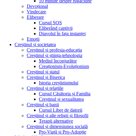
10 minute despre rugăciune
Devoțional
Vindecare
Eliberare
Cursul SOS
Eliberând captivii
Diavolul în fața instanței
Emoții
Creștinul și societatea
Creștinul și profesia-educația
Creștinul și știința-tehnologia
Mediul înconjurător
Creaționism-Evoluționism
Creștinul și statul
Creștinul și Biserica
Istoria creștinismului
Creștinul și relațiile
Cursul Căsătoria și Familia
Creștinul și sexualitatea
Creștinul și banii
Cursul Liber de datorii
Creștinul și alte religii și filosofii
Terapii alternative
Creștinul și dimensiunea socială
Pro-Viață și Pro-Adopție