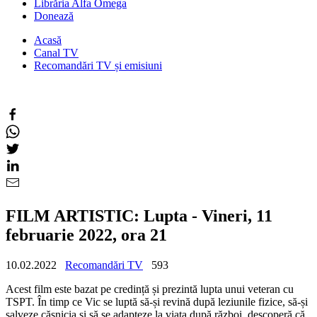
Librăria Alfa Omega
Donează
Acasă
Canal TV
Recomandări TV și emisiuni
FILM ARTISTIC: Lupta - Vineri, 11
februarie 2022, ora 21
10.02.2022
Recomandări TV
593
Acest film este bazat pe credință și prezintă lupta unui veteran cu
TSPT. În timp ce Vic se luptă să-și revină după leziunile fizice, să-și
salveze căsnicia și să se adapteze la viața după război, descoperă că