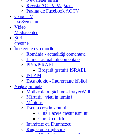
Newsletter email
Revista AOTV Magazin
Pagina de Facebook AOTV
Canal TV
live&emisiuni
Video
Mediacenter
Știri
creștine
Înțelegerea vremurilor
România - actualități comentate
Lume - actualități comentate
PRO-ISRAEL
Broșură gratuită ISRAEL
ISLAM
Escatologie - Interpretare biblică
Viața spirituală
Motive de rugăciune - PrayerWall
Mărturii - vieți în lumină
Mântuire
Esența creștinismului
Curs Bazele creștinismului
Curs Ucenicie
Intimitate cu Dumnezeu
Rugăciune-mijlocire