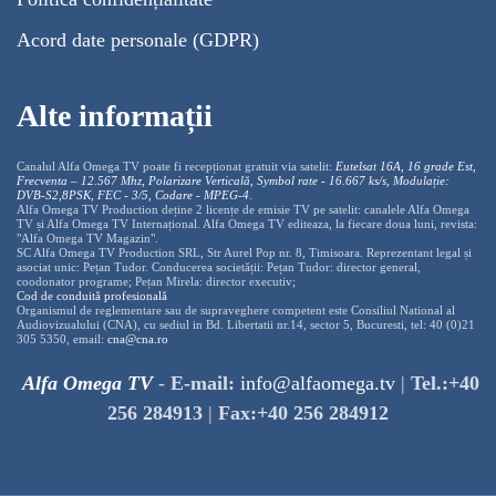
Acord date personale (GDPR)
Alte informații
Canalul Alfa Omega TV poate fi recepționat gratuit via satelit:
Eutelsat 16A, 16 grade Est,
Frecventa – 12.567 Mhz, Polarizare
Vertica
lă, Symbol rate - 16.667 ks/s, Modulație:
DVB-S2,8PSK, FEC - 3/5, Codare - MPEG-4
.
Alfa Omega TV Production deține 2 licențe de emisie TV pe satelit: canalele Alfa Omega
TV și Alfa Omega TV Internațional. Alfa Omega TV editeaza, la fiecare doua luni, revista:
"Alfa Omega TV Magazin".
SC Alfa Omega TV Production SRL, Str Aurel Pop nr. 8, Timisoara. Reprezentant legal și
asociat unic: Pețan Tudor. Conducerea societății: Pețan Tudor: director general,
coodonator programe; Pețan Mirela: director executiv;
Cod de conduită profesională
Organismul de reglementare sau de supraveghere competent este Consiliul National al
Audiovizualului (CNA), cu sediul in Bd. Libertatii nr.14, sector 5, Bucuresti, tel: 40 (0)21
305 5350, email:
cna@cna.ro
Alfa Omega TV
-
E-mail:
info@alfaomega.tv
|
Tel.:+40
256 284913
|
Fax:+40 256 284912