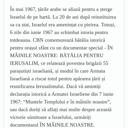
În mai 1967, țările arabe se aliază pentru a șterge
Israelul de pe hartă. La 20 de ani după reinstituirea
sa ca stat, Israelul era amenințat cu pieirea. Totuși,
6 zile din iunie 1967 au schimbat istoria pentru
totdeauna. CBN comemorează bătălia istorică
pentru orașul sfânt cu un documentar special - ÎN
MÂINILE NOASTRE: BĂTĂLIA PENTRU
IERUSALIM, ce relatează povestea brigăzii 55
parașutiști israeliană, și modul în care Armata
Israeliană a riscat totul pentru apărarea țării și
reunificarea Ierusalimului. Dacă vă amintiți
declarația istorică a Armatei Israeliene din 7 iunie
1967: “Muntele Templului e în mâinile noastre”,
sau dacă doriți să aflați mai multe despre această
victorie uimitoare a Israelului, urmăriți
documentarul ÎN MÂINILE NOASTRE.