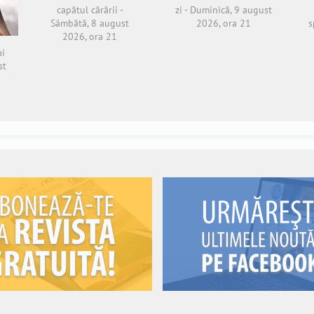
capătul cărării -
zi - Duminică, 9 august
Sâmbătă, 8 august
2026, ora 21
s
2026, ora 21
ai
st