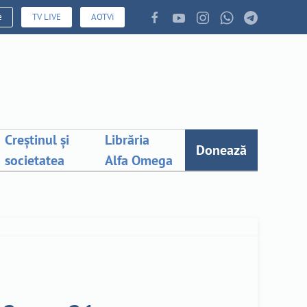
e
TV LIVE
AOTVi
Creștinul și
Librăria
Donează
societatea
Alfa Omega