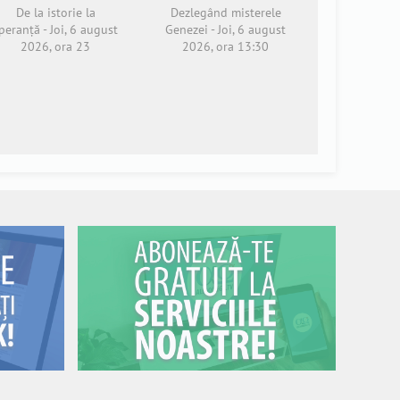
De la istorie la
Dezlegând misterele
peranță - Joi, 6 august
Genezei - Joi, 6 august
2026, ora 23
2026, ora 13:30