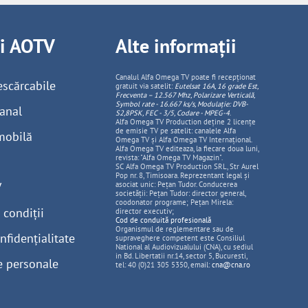
ii AOTV
Alte informații
Canalul Alfa Omega TV poate fi recepționat
escărcabile
gratuit via satelit:
Eutelsat 16A, 16 grade Est,
Frecventa – 12.567 Mhz, Polarizare
Vertica
lă,
Symbol rate - 16.667 ks/s, Modulație: DVB-
anal
S2,8PSK, FEC - 3/5, Codare - MPEG-4
.
Alfa Omega TV Production deține 2 licențe
de emisie TV pe satelit: canalele Alfa
mobilă
Omega TV și Alfa Omega TV Internațional.
Alfa Omega TV editeaza, la fiecare doua luni,
revista: "Alfa Omega TV Magazin".
SC Alfa Omega TV Production SRL, Str Aurel
Pop nr. 8, Timisoara. Reprezentant legal și
V
asociat unic: Pețan Tudor. Conducerea
societății: Pețan Tudor: director general,
coodonator programe; Pețan Mirela:
 condiții
director executiv;
Cod de conduită profesională
Organismul de reglementare sau de
nfidențialitate
supraveghere competent este Consiliul
National al Audiovizualului (CNA), cu sediul
in Bd. Libertatii nr.14, sector 5, Bucuresti,
e personale
tel: 40 (0)21 305 5350, email:
cna@cna.ro