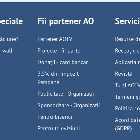
peciale
Fii partener AO
Servic
găciune?
Partener AOTV
Resurse d
rwall
Proiecte - fii parte
Recepție c
Donații - card bancar
Aplicația 
3,5% din impozit -
Revistă
Persoane
Tu și AOT
Publicitate - Organizații
Termeni și
Sponsorizare - Organizații
Politică co
Pentru biserici
Acord dat
Pentru televiziuni
(GDPR)