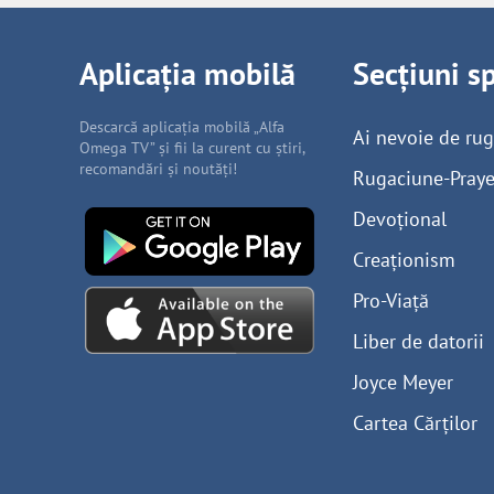
Aplicația mobilă
Secțiuni s
Descarcă aplicația mobilă „Alfa
Ai nevoie de ru
Omega TV” și fii la curent cu știri,
recomandări și noutăți!
Rugaciune-Praye
Devoțional
Creaționism
Pro-Viață
Liber de datorii
Joyce Meyer
Cartea Cărților