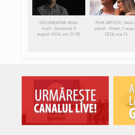
FILM ARTISTIC: Dacă 
DOCUMENTAR: Nimic
plecat - Vineri, 7 augu
irosit - Duminică, 9
2026, ora 21
august 2026, ora 21:30