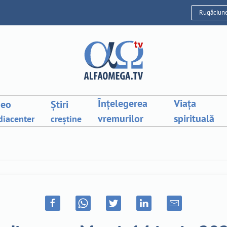
Rugăciun
Înțelegerea
Viața
deo
Știri
vremurilor
spirituală
iacenter
creștine