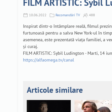
FILM ARTISTIC: Sybil Lu
10.06.2022
Recomandări TV
488
Inspirat dintr-o întâmplare reală, filmul prezi
furtunoasă pentru a salva New York-ul în tim
asemenea, este prezentată viața familiei, a vec
și curaj.
FILM ARTISTIC: Sybil Ludington - Marti, 14 iu
https://alfaomega.tv/canal
Articole similare