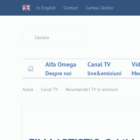
in English
Contact
Cartea Cărților
Type 2 or more characters for
results.
Alfa Omega
Canal TV
Vi
Despre noi
live&emisiuni
Med
Acasă
Canal TV
Recomandări TV și emisiuni