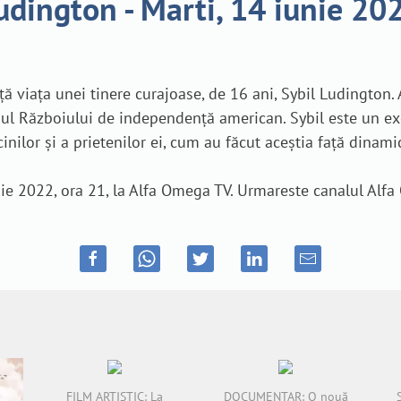
dington - Marti, 14 iunie 202
nță viața unei tinere curajoase, de 16 ani, Sybil Ludington
pul Războiului de independență american. Sybil este un ex
inilor și a prietenilor ei, cum au făcut aceștia față dinami
nie 2022, ora 21, la Alfa Omega TV. Urmareste canalul Alfa
FILM ARTISTIC: La
DOCUMENTAR: O nouă