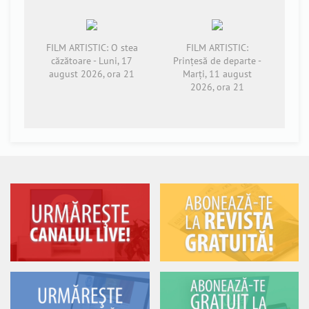
FILM ARTISTIC: O stea
FILM ARTISTIC:
căzătoare - Luni, 17
Prințesă de departe -
august 2026, ora 21
Marți, 11 august
2026, ora 21