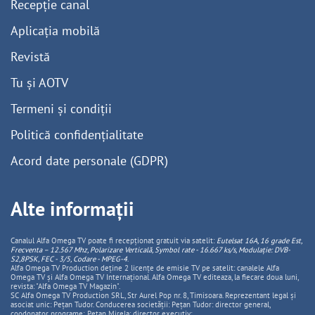
Recepție canal
Aplicația mobilă
Revistă
Tu și AOTV
Termeni și condiții
Politică confidențialitate
Acord date personale (GDPR)
Alte informații
Canalul Alfa Omega TV poate fi recepționat gratuit via satelit:
Eutelsat 16A, 16 grade Est,
Frecventa – 12.567 Mhz, Polarizare
Vertica
lă, Symbol rate - 16.667 ks/s, Modulație: DVB-
S2,8PSK, FEC - 3/5, Codare - MPEG-4
.
Alfa Omega TV Production deține 2 licențe de emisie TV pe satelit: canalele Alfa
Omega TV și Alfa Omega TV Internațional. Alfa Omega TV editeaza, la fiecare doua luni,
revista: "Alfa Omega TV Magazin".
SC Alfa Omega TV Production SRL, Str Aurel Pop nr. 8, Timisoara. Reprezentant legal și
asociat unic: Pețan Tudor. Conducerea societății: Pețan Tudor: director general,
coodonator programe; Pețan Mirela: director executiv;