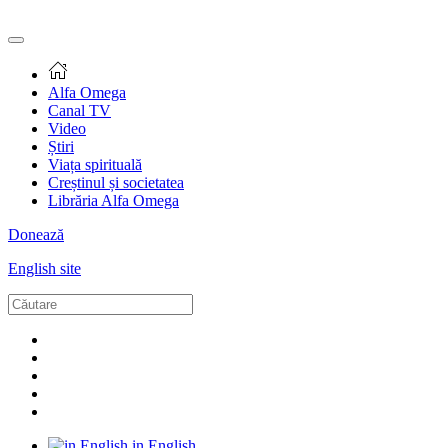
Alfa Omega
Canal TV
Video
Știri
Viața spirituală
Creștinul și societatea
Librăria Alfa Omega
Donează
English site
in English