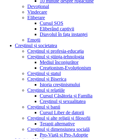
10 minute despre rugăciune
Devoțional
Vindecare
Eliberare
Cursul SOS
Eliberând captivii
Diavolul în fața instanței
Emoții
Creștinul și societatea
Creștinul și profesia-educația
Creștinul și știința-tehnologia
Mediul înconjurător
Creaționism-Evoluționism
Creștinul și statul
Creștinul și Biserica
Istoria creștinismului
Creștinul și relațiile
Cursul Căsătoria și Familia
Creștinul și sexualitatea
Creștinul și banii
Cursul Liber de datorii
Creștinul și alte religii și filosofii
Terapii alternative
Creștinul și dimensiunea socială
Pro-Viață și Pro-Adopție