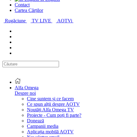
Contact
Cartea Cărților
Rugăciune
TV LIVE
AOTVi
Alfa Omega
Despre noi
Cine suntem și ce facem
Ce spun alții despre AOTV
Noutăți Alfa Omega TV
Proiecte - Cum poți fi parte?
Donează
Campanii media
Aplicația mobilă AOTV