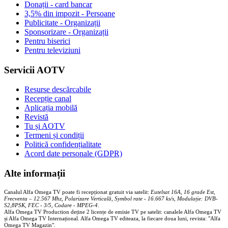
Donații - card bancar
3,5% din impozit - Persoane
Publicitate - Organizații
Sponsorizare - Organizații
Pentru biserici
Pentru televiziuni
Servicii AOTV
Resurse descărcabile
Recepție canal
Aplicația mobilă
Revistă
Tu și AOTV
Termeni și condiții
Politică confidențialitate
Acord date personale (GDPR)
Alte informații
Canalul Alfa Omega TV poate fi recepționat gratuit via satelit:
Eutelsat 16A, 16 grade Est,
Frecventa – 12.567 Mhz, Polarizare
Vertica
lă, Symbol rate - 16.667 ks/s, Modulație: DVB-
S2,8PSK, FEC - 3/5, Codare - MPEG-4
.
Alfa Omega TV Production deține 2 licențe de emisie TV pe satelit: canalele Alfa Omega TV
și Alfa Omega TV Internațional. Alfa Omega TV editeaza, la fiecare doua luni, revista: "Alfa
Omega TV Magazin".