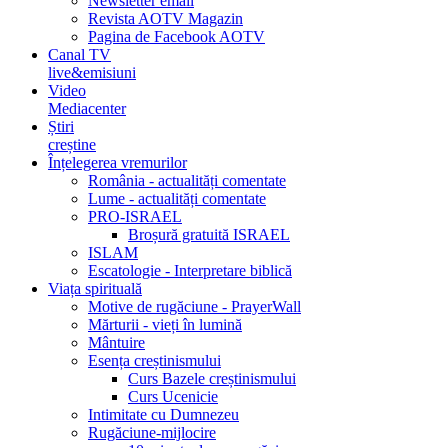
Newsletter email
Revista AOTV Magazin
Pagina de Facebook AOTV
Canal TV
live&emisiuni
Video
Mediacenter
Știri
creștine
Înțelegerea vremurilor
România - actualități comentate
Lume - actualități comentate
PRO-ISRAEL
Broșură gratuită ISRAEL
ISLAM
Escatologie - Interpretare biblică
Viața spirituală
Motive de rugăciune - PrayerWall
Mărturii - vieți în lumină
Mântuire
Esența creștinismului
Curs Bazele creștinismului
Curs Ucenicie
Intimitate cu Dumnezeu
Rugăciune-mijlocire