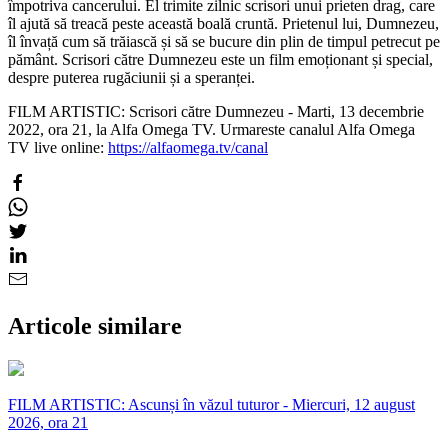
împotriva cancerului. El trimite zilnic scrisori unui prieten drag, care
îl ajută să treacă peste această boală cruntă. Prietenul lui, Dumnezeu,
îl învață cum să trăiască și să se bucure din plin de timpul petrecut pe
pământ. Scrisori către Dumnezeu este un film emoționant și special,
despre puterea rugăciunii și a speranței.
FILM ARTISTIC: Scrisori către Dumnezeu - Marti, 13 decembrie
2022, ora 21, la Alfa Omega TV. Urmareste canalul Alfa Omega
TV live online:
https://alfaomega.tv/canal
Articole similare
FILM ARTISTIC: Ascunși în văzul tuturor - Miercuri, 12 august
2026, ora 21