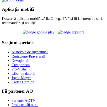
Aplicația mobilă
Descarcă aplicația mobilă „Alfa Omega TV” și fii la curent cu știri,
recomandări și noutăți!
Secțiuni speciale
Ai nevoie de rugăciune?
Rugaciune-Prayerwall
Devoțional
Creaționism
Pro-Viață
Liber de datorii
Joyce Meyer
Cartea Cărților
Fii partener AO
Partener AOTV
Proiecte - fii parte