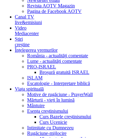
Newsletter email
Revista AOTV Magazin
Pagina de Facebook AOTV
Canal TV
live&emisiuni
Video
Mediacenter
Știri
creștine
Înțelegerea vremurilor
România - actualități comentate
Lume - actualități comentate
PRO-ISRAEL
Broșură gratuită ISRAEL
ISLAM
Escatologie - Interpretare biblică
Viața spirituală
Motive de rugăciune - PrayerWall
Mărturii - vieți în lumină
Mântuire
Esența creștinismului
Curs Bazele creștinismului
Curs Ucenicie
Intimitate cu Dumnezeu
Rugăciune-mijlocire