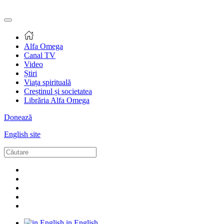
Alfa Omega
Canal TV
Video
Știri
Viața spirituală
Creștinul și societatea
Librăria Alfa Omega
Donează
English site
in English