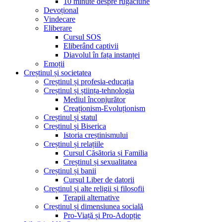
10 minute despre rugăciune
Devoțional
Vindecare
Eliberare
Cursul SOS
Eliberând captivii
Diavolul în fața instanței
Emoții
Creștinul și societatea
Creștinul și profesia-educația
Creștinul și știința-tehnologia
Mediul înconjurător
Creaționism-Evoluționism
Creștinul și statul
Creștinul și Biserica
Istoria creștinismului
Creștinul și relațiile
Cursul Căsătoria și Familia
Creștinul și sexualitatea
Creștinul și banii
Cursul Liber de datorii
Creștinul și alte religii și filosofii
Terapii alternative
Creștinul și dimensiunea socială
Pro-Viață și Pro-Adopție