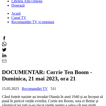
Librăria Alfa Omega
Donează
Acasă
Canal TV
Recomandări TV și emisiuni
DOCUMENTAR: Corrie Ten Boom -
Duminica, 21 mai 2023, ora 21
15.05.2023
Recomandări TV
511
Când forțele naziste au invadat Olanda în anul 1940 și au început să
pună în pericol viețile evreilor, Corrie ten Boom, sora ei Betsie și
vârstnicul lor tată și-au riscat viețile pentru a salva cât mai mulți