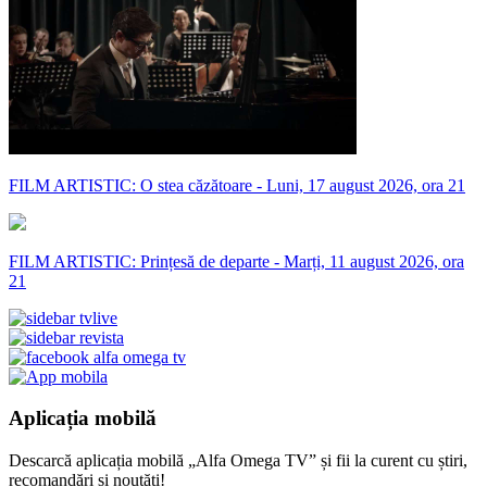
FILM ARTISTIC: O stea căzătoare - Luni, 17 august 2026, ora 21
FILM ARTISTIC: Prințesă de departe - Marți, 11 august 2026, ora
21
Aplicația mobilă
Descarcă aplicația mobilă „Alfa Omega TV” și fii la curent cu știri,
recomandări și noutăți!