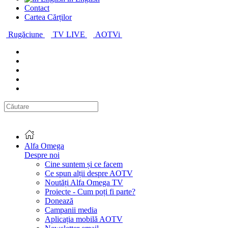
Contact
Cartea Cărților
Rugăciune
TV LIVE
AOTVi
Alfa Omega
Despre noi
Cine suntem și ce facem
Ce spun alții despre AOTV
Noutăți Alfa Omega TV
Proiecte - Cum poți fi parte?
Donează
Campanii media
Aplicația mobilă AOTV