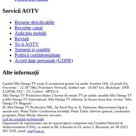
Servicii AOTV
Resurse descărcabile
Recepție canal
Aplicația mobilă
Revistă
Tu și AOTV
Termeni și condiții
Politică confidențialitate
Acord date personale (GDPR)
Alte informații
Canalul Alfa Omega TV poate fi recepționat gratuit via satelit:
Eutelsat 16A, 16 grade Est,
Frecventa – 12.567 Mhz, Polarizare
Vertica
lă, Symbol rate - 16.667 ks/s, Modulație: DVB-
S2,8PSK, FEC - 3/5, Codare - MPEG-4
.
Alfa Omega TV Production deține 2 licențe de emisie TV pe satelit: canalele Alfa Omega TV
și Alfa Omega TV Internațional. Alfa Omega TV editeaza, la fiecare doua luni, revista: "Alfa
Omega TV Magazin".
SC Alfa Omega TV Production SRL, Str Aurel Pop nr. 8, Timisoara. Reprezentant legal și
asociat unic: Pețan Tudor. Conducerea societății: Pețan Tudor: director general, coodonator
programe; Pețan Mirela: director executiv;
Cod de conduită profesională
Organismul de reglementare sau de supraveghere competent este Consiliul National al
Audiovizualului (CNA), cu sediul in Bd. Libertatii nr.14, sector 5, Bucuresti, tel: 40 (0)21
305 5350, email:
cna@cna.ro