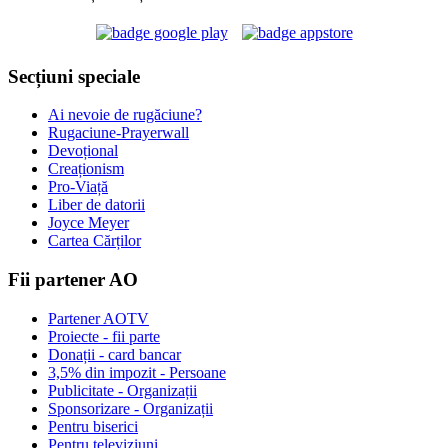
Secțiuni speciale
Ai nevoie de rugăciune?
Rugaciune-Prayerwall
Devoțional
Creaționism
Pro-Viață
Liber de datorii
Joyce Meyer
Cartea Cărților
Fii partener AO
Partener AOTV
Proiecte - fii parte
Donații - card bancar
3,5% din impozit - Persoane
Publicitate - Organizații
Sponsorizare - Organizații
Pentru biserici
Pentru televiziuni